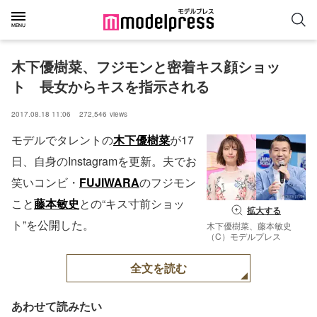
木下優樹菜、フジモンと密着キス顔ショッ
ト　長女からキスを指示される
2017.08.18 11:06
272,546
views
モデルでタレントの
木下優樹菜
が17
日、自身のInstagramを更新。夫でお
笑いコンビ・
FUJIWARA
のフジモン
こと
藤本敏史
との“キス寸前ショッ
拡大する
ト”を公開した。
木下優樹菜、藤本敏史
（C）モデルプレス
全文を読む
あわせて読みたい