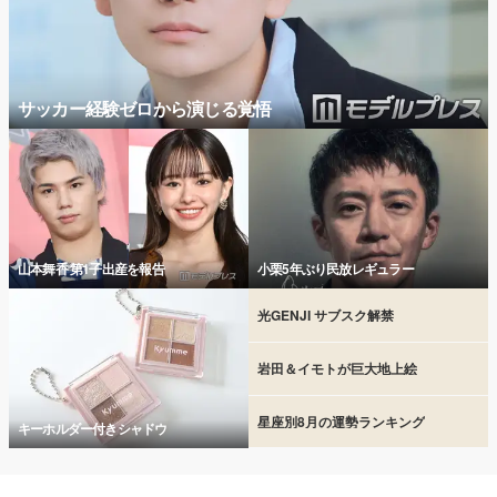
サッカー経験ゼロから演じる覚悟
山本舞香 第1子出産を報告
小栗5年ぶり民放レギュラー
光GENJI サブスク解禁
岩田＆イモトが巨大地上絵
星座別8月の運勢ランキング
キーホルダー付きシャドウ