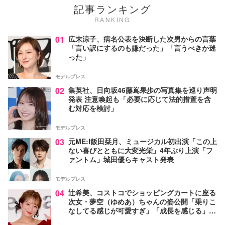
記事ランキング
RANKING
01
広末涼子、病名公表を決断した次男からの言葉
「言い訳にするのも嫌だった」「言うべきか迷
った」
モデルプレス
02
集英社、日向坂46藤嶌果歩の写真集を巡り声明
発表 注意喚起も「必要に応じて法的措置を含
む対応を検討」
モデルプレス
03
元ME:I飯田栞月、ミュージカル初出演「この上
ない喜びとともに大変光栄」4年ぶり上演「フ
ァントム」城田優らキャスト発表
モデルプレス
04
辻希美、コストコでショッピングカートに座る
次女・夢空（ゆめあ）ちゃんの姿公開「乗りこ
なしてる感じが可愛すぎ」「成長を感じる」の
声