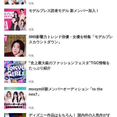
特集
モデルプレス読者モデル 新メンバー加入！
特集
SNS影響力トレンド俳優・女優を特集「モデルプレ
スカウントダウン」
特集
"史上最大級のファッションフェスタ"TGC情報を
たっぷり紹介
特集
moxymill新メンバーオーディション「to the
nex7」
特集
ディズニー作品はもちろん！ 国内外の人気作がす