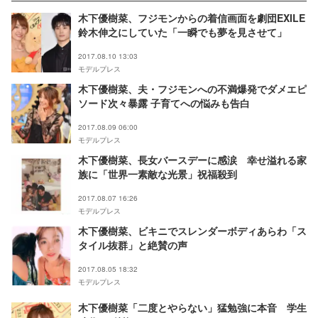
木下優樹菜、フジモンからの着信画面を劇団EXILE
鈴木伸之にしていた「一瞬でも夢を見させて」
2017.08.10 13:03
モデルプレス
木下優樹菜、夫・フジモンへの不満爆発でダメエピ
ソード次々暴露 子育てへの悩みも告白
2017.08.09 06:00
モデルプレス
木下優樹菜、長女バースデーに感涙 幸せ溢れる家
族に「世界一素敵な光景」祝福殺到
2017.08.07 16:26
モデルプレス
木下優樹菜、ビキニでスレンダーボディあらわ「ス
タイル抜群」と絶賛の声
2017.08.05 18:32
モデルプレス
木下優樹菜「二度とやらない」猛勉強に本音 学生