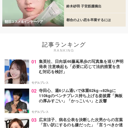
鈴木砂羽 子宮筋腫摘出
都合のよい恋を卒業するには
朝活コスメ＆インナーケア
記事ランキング
RANKING
01
集英社、日向坂46藤嶌果歩の写真集を巡り声明
発表 注意喚起も「必要に応じて法的措置を含
む対応を検討」
モデルプレス
02
寺田心、週6ジム通いで体重62kg→82kgに
110kgのベンチプレス持ち上げる姿披露「胸板
の厚みすごい」「かっこいい」と反響
モデルプレス
03
広末涼子、病名公表を決断した次男からの言葉
「言い訳にするのも嫌だった」「言うべきか迷