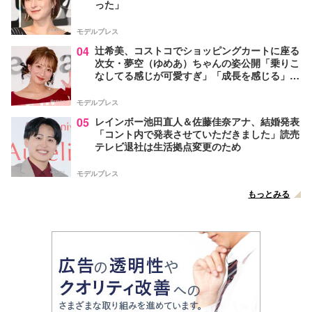
った」
モデルプレス
04
辻希美、コストコでショッピングカートに座る
次女・夢空（ゆめあ）ちゃんの姿公開「乗りこ
なしてる感じが可愛すぎ」「成長を感じる」の
声
モデルプレス
05
レインボー池田直人＆佐藤佳奈アナ、結婚発表
「コント内で発表させていただきました」読売
テレビ退社は生活拠点変更のため
モデルプレス
もっとみる