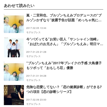
あわせて読みたい
嵐・二宮和也、ブルゾンちえみプロデュースの“ブ
ルゾンかずなり”披露予告が話題「めっちゃ気にな
る」「ビジュアルが神」
2017.02.05 13:44
モデルプレス
今“バズってる”お笑い芸人「サンシャイン池崎」
「おばたのお兄さん」「ブルゾンちえみ」明日マネ
したくなるネタがティーンにウケる
2017.01.23 21:28
モデルプレス
“ブルゾンちえみ”2017年ブレイクの予感 大島優子
もツボって「おもしろ荘」優勝
2017.01.01 04:28
モデルプレス
危険な恋愛してない？「恋の健康診断」ができる7
つの項目【恋の診断シリーズ】
2017.02.09 23:00
モデルプレス