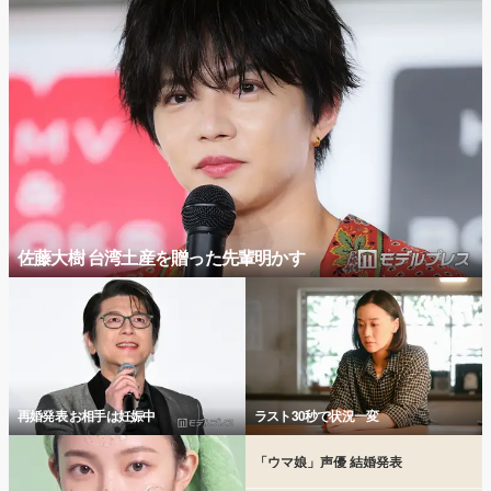
佐藤大樹 台湾土産を贈った先輩明かす
再婚発表 お相手は妊娠中
ラスト30秒で状況一変
「ウマ娘」声優 結婚発表