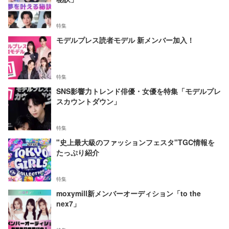
特集
モデルプレス読者モデル 新メンバー加入！
特集
SNS影響力トレンド俳優・女優を特集「モデルプレ
スカウントダウン」
特集
"史上最大級のファッションフェスタ"TGC情報を
たっぷり紹介
特集
moxymill新メンバーオーディション「to the
nex7」