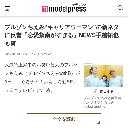
ブルゾンちえみ“キャリアウーマン”の新ネタ
に反響「恋愛指南がすぎる」NEWS手越祐也
も虜
2017.02.10 01:53
597,869
views
人気急上昇中のお笑い芸人のブルゾ
ンちえみ（ブルゾンちえみwithB）が
9日、「ぐるナイ！おもしろ荘SP」
（日本テレビ）に出演。
拡大する
ブルゾンちえみと後輩芸
人／ブルゾンちえみ
Instagramより
全文を読む