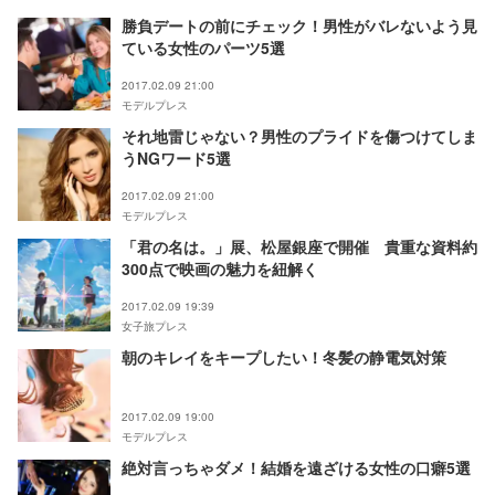
勝負デートの前にチェック！男性がバレないよう見
ている女性のパーツ5選
2017.02.09 21:00
モデルプレス
それ地雷じゃない？男性のプライドを傷つけてしま
うNGワード5選
2017.02.09 21:00
モデルプレス
「君の名は。」展、松屋銀座で開催 貴重な資料約
300点で映画の魅力を紐解く
2017.02.09 19:39
女子旅プレス
朝のキレイをキープしたい！冬髪の静電気対策
2017.02.09 19:00
モデルプレス
絶対言っちゃダメ！結婚を遠ざける女性の口癖5選