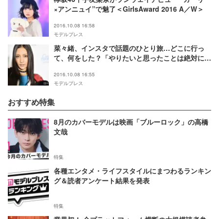
×アンニュイ”で魅了＜GirlsAward 2016 A／W＞
2016.10.08 16:58
モデルプレス
菜々緒、インスタで話題のひとり旅…どこに行っ
て、何をした？「やりたいと思ったことは絶対にチ
ャレンジするべき」
2016.10.08 16:55
モデルプレス
おすすめ特集
8月のカバーモデルは映画「ブルーロック」の高橋
文哉
特集
各種エンタメ・ライフスタイルにまつわるランキン
グ＆読者アンケート結果を発表
特集