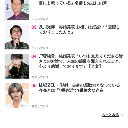
書にも載っている」名前も先祖に由来
モデルプレス
03
及川光博、再婚発表 お相手は妊娠中「交際し
ておりました方と」
モデルプレス
04
戸塚純貴、結婚発表「いつも支えてくださる皆
さまのお陰で、人生の節目を迎えられること、
心より感謝しております」【全文】
モデルプレス
05
MAZZEL・RAN、自身の原動力となっている
存在とは「1番身近で1番偉大な存在」
モデルプレス
もっとみる