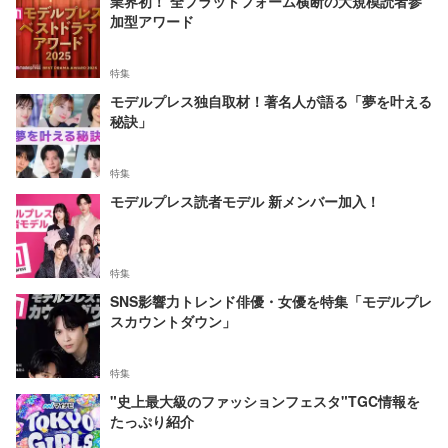
業界初！ 全プラットフォーム横断の大規模読者参
加型アワード
特集
モデルプレス独自取材！著名人が語る「夢を叶える
秘訣」
特集
モデルプレス読者モデル 新メンバー加入！
特集
SNS影響力トレンド俳優・女優を特集「モデルプレ
スカウントダウン」
特集
"史上最大級のファッションフェスタ"TGC情報を
たっぷり紹介