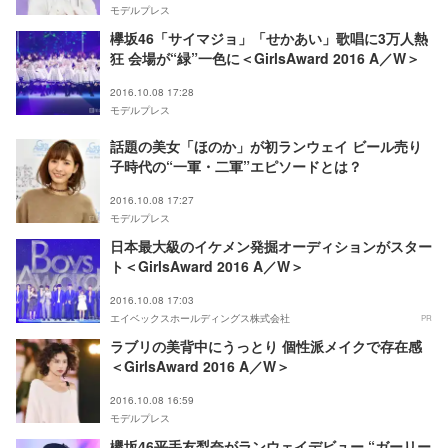
モデルプレス
欅坂46「サイマジョ」「せかあい」歌唱に3万人熱
狂 会場が“緑”一色に＜GirlsAward 2016 A／W＞
2016.10.08 17:28
モデルプレス
話題の美女「ほのか」が初ランウェイ ビール売り
子時代の“一軍・二軍”エピソードとは？
2016.10.08 17:27
モデルプレス
日本最大級のイケメン発掘オーディションがスター
ト＜GirlsAward 2016 A／W＞
2016.10.08 17:03
エイベックスホールディングス株式会社
PR
ラブリの美背中にうっとり 個性派メイクで存在感
＜GirlsAward 2016 A／W＞
2016.10.08 16:59
モデルプレス
欅坂46平手友梨奈がランウェイデビュー “ガーリー