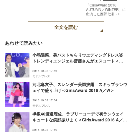
「GirlsAward 2016
AUTUMN／WINTER」に
出演した西野七瀬（C）
モデルプレス
全文を読む
あわせて読みたい
小嶋陽菜、美バストちらりウエディングドレス姿
トレンディエンジェル斎藤さんがエスコート＜
GirlsAward 2016 A／W＞
2016.10.08 17:56
モデルプレス
河北麻友子、スレンダー美脚披露 スキップランウ
ェイで盛り上げ＜GirlsAward 2016 A／W＞
2016.10.08 17:54
モデルプレス
欅坂46渡邉理佐、ラブリーコーデで初ランウェイ
キュートな笑顔振りまく＜GirlsAward 2016 A／W
＞
2016.10.08 17:50