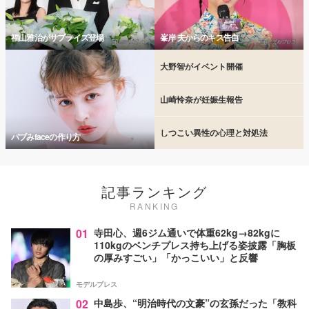
福山雅治がサプライズ登場
峯岸 夫からのキス告白
大野智がイベント開催
山崎怜奈が妊娠生報告
しつこい異性の心理と対処法
バブみfaceの作り方
記事ランキング
RANKING
01
寺田心、週6ジム通いで体重62kg→82kgに
110kgのベンチプレス持ち上げる姿披露「胸板
の厚みすごい」「かっこいい」と反響
モデルプレス
02
中島歩、“明治時代の文豪”の玄孫だった「教科