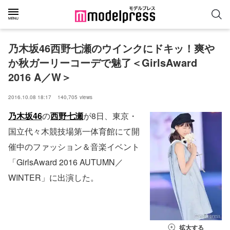
乃木坂46西野七瀬のウインクにドキッ！爽や
か秋ガーリーコーデで魅了＜GirlsAward 
2016 A／W＞
2016.10.08 18:17
140,705
views
乃木坂46
の
西野七瀬
が8日、東京・
国立代々木競技場第一体育館にて開
催中のファッション＆音楽イベント
「GirlsAward 2016 AUTUMN／
WINTER」に出演した。
拡大する