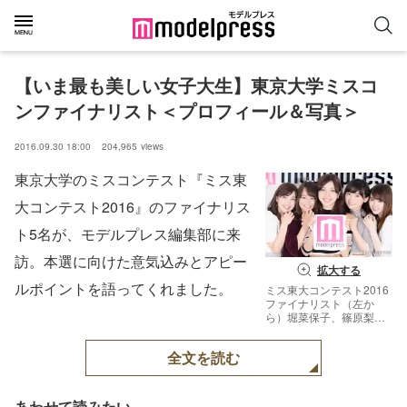
【いま最も美しい女子大生】東京大学ミスコ
ンファイナリスト＜プロフィール＆写真＞
2016.09.30 18:00
204,965
views
東京大学のミスコンテスト『ミス東
大コンテスト2016』のファイナリス
ト5名が、モデルプレス編集部に来
訪。本選に向けた意気込みとアピー
拡大する
ルポイントを語ってくれました。
ミス東大コンテスト2016
ファイナリスト（左か
ら）堀菜保子、篠原梨
菜、皆本萌、南雲穂波、
小田恵 （C）モデルプレ
全文を読む
ス
あわせて読みたい