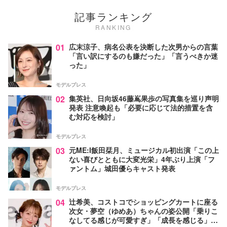
記事ランキング
RANKING
01
広末涼子、病名公表を決断した次男からの言葉
「言い訳にするのも嫌だった」「言うべきか迷
った」
モデルプレス
02
集英社、日向坂46藤嶌果歩の写真集を巡り声明
発表 注意喚起も「必要に応じて法的措置を含
む対応を検討」
モデルプレス
03
元ME:I飯田栞月、ミュージカル初出演「この上
ない喜びとともに大変光栄」4年ぶり上演「フ
ァントム」城田優らキャスト発表
モデルプレス
04
辻希美、コストコでショッピングカートに座る
次女・夢空（ゆめあ）ちゃんの姿公開「乗りこ
なしてる感じが可愛すぎ」「成長を感じる」の