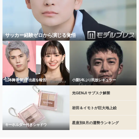
サッカー経験ゼロから演じる覚悟
山本舞香 第1子出産を報告
小栗5年ぶり民放レギュラー
光GENJI サブスク解禁
岩田＆イモトが巨大地上絵
星座別8月の運勢ランキング
キーホルダー付きシャドウ