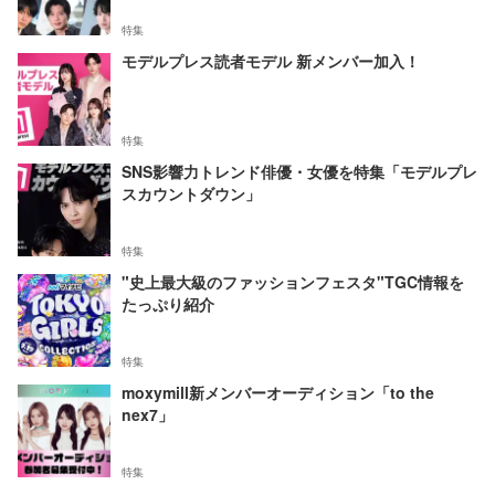
特集
モデルプレス読者モデル 新メンバー加入！
特集
SNS影響力トレンド俳優・女優を特集「モデルプレ
スカウントダウン」
特集
"史上最大級のファッションフェスタ"TGC情報を
たっぷり紹介
特集
moxymill新メンバーオーディション「to the
nex7」
特集