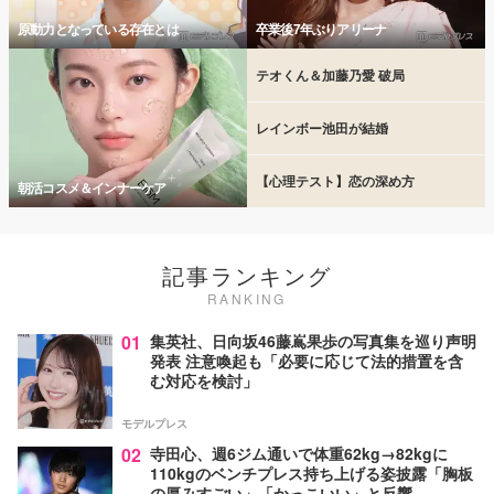
原動力となっている存在とは
卒業後7年ぶりアリーナ
テオくん＆加藤乃愛 破局
レインボー池田が結婚
【心理テスト】恋の深め方
朝活コスメ＆インナーケア
記事ランキング
RANKING
01
集英社、日向坂46藤嶌果歩の写真集を巡り声明
発表 注意喚起も「必要に応じて法的措置を含
む対応を検討」
モデルプレス
02
寺田心、週6ジム通いで体重62kg→82kgに
110kgのベンチプレス持ち上げる姿披露「胸板
の厚みすごい」「かっこいい」と反響