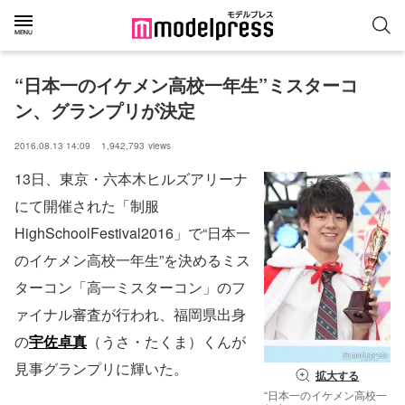
“日本一のイケメン高校一年生”ミスターコ
ン、グランプリが決定
2016.08.13 14:09
1,942,793
views
13日、東京・六本木ヒルズアリーナ
にて開催された「制服
HighSchoolFestival2016」で“日本一
のイケメン高校一年生”を決めるミス
ターコン「高一ミスターコン」のフ
ァイナル審査が行われ、福岡県出身
の
宇佐卓真
（うさ・たくま）くんが
見事グランプリに輝いた。
拡大する
“日本一のイケメン高校一