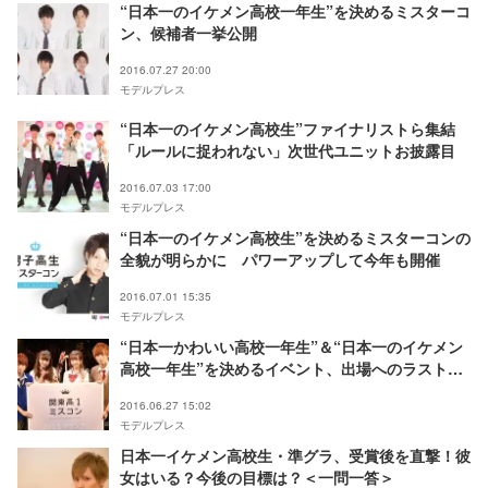
“日本一のイケメン高校一年生”を決めるミスターコ
ン、候補者一挙公開
2016.07.27 20:00
モデルプレス
“日本一のイケメン高校生”ファイナリストら集結
「ルールに捉われない」次世代ユニットお披露目
2016.07.03 17:00
モデルプレス
“日本一のイケメン高校生”を決めるミスターコンの
全貌が明らかに パワーアップして今年も開催
2016.07.01 15:35
モデルプレス
“日本一かわいい高校一年生”＆“日本一のイケメン
高校一年生”を決めるイベント、出場へのラストチ
ャンス
2016.06.27 15:02
モデルプレス
日本一イケメン高校生・準グラ、受賞後を直撃！彼
女はいる？今後の目標は？＜一問一答＞