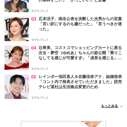
モデルプレス
03
広末涼子、病名公表を決断した次男からの言葉
「言い訳にするのも嫌だった」「言うべきか迷
った」
モデルプレス
04
辻希美、コストコでショッピングカートに座る
次女・夢空（ゆめあ）ちゃんの姿公開「乗りこ
なしてる感じが可愛すぎ」「成長を感じる」の
声
モデルプレス
05
レインボー池田直人＆佐藤佳奈アナ、結婚発表
「コント内で発表させていただきました」読売
テレビ退社は生活拠点変更のため
モデルプレス
もっとみる