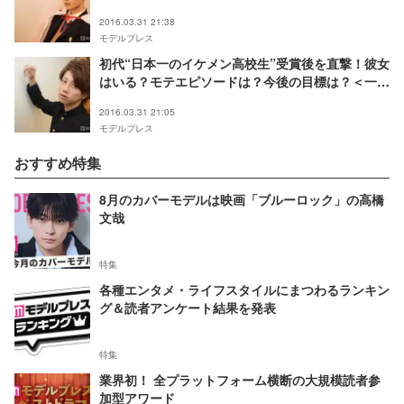
2016.03.31 21:38
モデルプレス
初代“日本一のイケメン高校生”受賞後を直撃！彼女
はいる？モテエピソードは？今後の目標は？＜一問
一答＞
2016.03.31 21:05
モデルプレス
おすすめ特集
8月のカバーモデルは映画「ブルーロック」の高橋
文哉
特集
各種エンタメ・ライフスタイルにまつわるランキン
グ＆読者アンケート結果を発表
特集
業界初！ 全プラットフォーム横断の大規模読者参
加型アワード