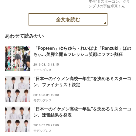
年生”ミスターコン、グラ
ンプリの宇佐卓真くん
（C）モデルプレス
全文を読む
あわせて読みたい
「Popteen」ゆらゆら・れいぽよ「Ranzuki」ほの
ちぃ…美脚全開＆フレッシュ笑顔にファン熱狂
2016.08.13 13:15
モデルプレス
“日本一のイケメン高校一年生”を決めるミスターコ
ン、ファイナリスト決定
2016.08.04 19:00
モデルプレス
“日本一のイケメン高校一年生”を決めるミスターコ
ン、速報結果を発表
2016.07.28 21:00
モデルプレス