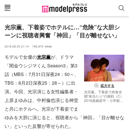
光宗薫、下着姿でホテルに…“危険”な大胆シ
ーンに視聴者興奮「神回」「目が離せない」
2016.08.03 21:14
766,970
views
モデルで女優の
光宗薫
が、ドラマ
「闇金ウシジマくん Season3」第3
話（MBS：7月31日深夜24：50～、
TBS：8月2日深夜25：28～）に出
拡大する
演。今回、光宗演じる女性編集者・
光宗薫、下着姿で肉食全
開“体当たり”の挑戦（C）
上原まゆみは、中村倫也演じる神堂
2016真鍋昌平・小学館／
「闇金ウシジマくん3」製
と共にホテルへ。光宗が下着姿でま
作委員会・MBS
ゆみを大胆に演じると、視聴者から「神回」「目が離せな
い」といった反響が寄せられた。