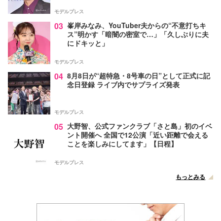
モデルプレス
03
峯岸みなみ、YouTuber夫からの“不意打ちキ
ス”明かす「暗闇の密室で…」「久しぶりに夫
にドキッと」
モデルプレス
04
8月8日が“超特急・8号車の日”として正式に記
念日登録 ライブ内でサプライズ発表
モデルプレス
05
大野智、公式ファンクラブ「さと島」初のイベ
ント開催へ 全国で12公演「近い距離で会える
ことを楽しみにしてます」【日程】
モデルプレス
もっとみる