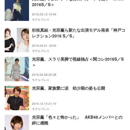
2016S／S＞
2016.03.12 15:49
モデルプレス
杉枝真結・光宗薫ら新たな出演モデル発表「神戸コ
レクション2016 S／S」
2016.03.01 18:00
モデルプレス
光宗薫、スラリ美脚で視線独占＜関コレ2016S／S
＞
2016.02.28 20:38
モデルプレス
光宗薫、家族愛に涙 幼少期の姿も公開
2015.12.15 21:10
モデルプレス
光宗薫「色々と怖かった」 AKB48メンバーとの
絆に感慨