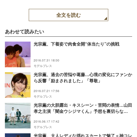
全文を読む
あわせて読みたい
光宗薫、下着姿で肉食全開“体当たり”の挑戦
2016.07.31 18:00
モデルプレス
光宗薫、過去の苦悩や葛藤…心境の変化にファンか
ら反響「励まされました」「尊敬」
2016.07.21 17:56
モデルプレス
光宗薫の大胆露出・キスシーン・苦悶の表情…山田
孝之主演「闇金ウシジマくん」予想を裏切らな
い“ヤバイ”映像公開
2016.06.17 17:42
モデルプレス
光宗薫、大人レディな揺れスカートで魅了＜神コレ