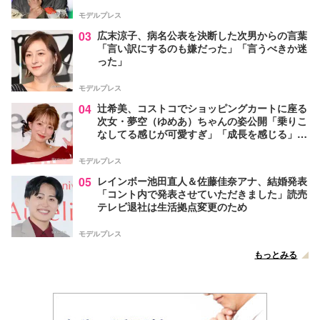
モデルプレス
03
広末涼子、病名公表を決断した次男からの言葉
「言い訳にするのも嫌だった」「言うべきか迷
った」
モデルプレス
04
辻希美、コストコでショッピングカートに座る
次女・夢空（ゆめあ）ちゃんの姿公開「乗りこ
なしてる感じが可愛すぎ」「成長を感じる」の
声
モデルプレス
05
レインボー池田直人＆佐藤佳奈アナ、結婚発表
「コント内で発表させていただきました」読売
テレビ退社は生活拠点変更のため
モデルプレス
もっとみる