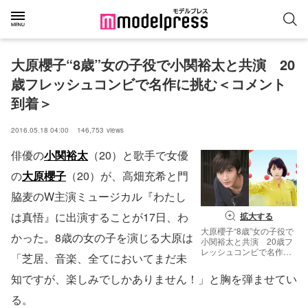
大原櫻子“8歳”女の子役で小関裕太と共演　20
歳フレッシュコンビで名作に挑む＜コメント
到着＞
2016.05.18 04:00
146,753
views
俳優の
小関裕太
（20）と歌手で女優
の
大原櫻子
（20）が、高畑充希と門
脇麦のW主演ミュージカル『わたし
は真悟』に出演することが17日、わ
拡大する
大原櫻子“8歳”女の子役で
かった。8歳の女の子を演じる大原は
小関裕太と共演 20歳フ
レッシュコンビで名作に
「芝居、音楽、全てにおいてまだ未
挑む＜コメント到着＞
知ですが、楽しみでしかありません！」と胸を弾ませてい
る。