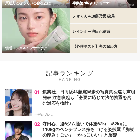
原動力となっている存在とは
卒業後7年ぶりアリーナ
テオくん＆加藤乃愛 破局
レインボー池田が結婚
【心理テスト】恋の深め方
朝活コスメ＆インナーケア
記事ランキング
RANKING
01
集英社、日向坂46藤嶌果歩の写真集を巡り声明
発表 注意喚起も「必要に応じて法的措置を含
む対応を検討」
モデルプレス
02
寺田心、週6ジム通いで体重62kg→82kgに
110kgのベンチプレス持ち上げる姿披露「胸板
の厚みすごい」「かっこいい」と反響