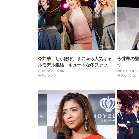
今井華、ちぃぽぽ、まにゃら人気ギャ
今井華の登
ルモデル集結 キュートな冬ファッシ
つ
ョンで渋谷を彩る
2015.12.28 20:05
2015.12.28 19
モデルプレス
モデルプレス