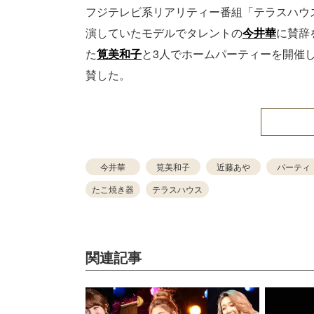
フジテレビ系リアリティー番組「テラスハウ
演していたモデルでタレントの
今井華
に賛辞
た
筧美和子
と3人でホームパーティーを開催
賛した。
今井華
筧美和子
近藤あや
パーティ
たこ焼き器
テラスハウス
関連記事