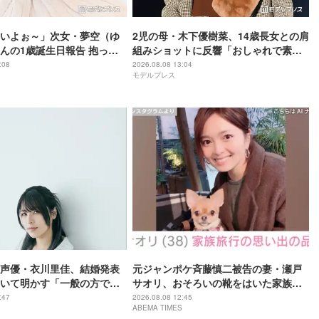
いよぉ～」次女・夢空（ゆ
2児の母・木下優樹菜、14歳長女との肩
んの1歳誕生日報告 抱っこ
組みショットに反響「おしゃれで素
反響「すくすく育ってて嬉
敵」「娘さん大人っぽい」
:08
2026.08.08 13:04
モデルプレス
使」
声優・衣川里佳、結婚発表
元ジャンポケ斉藤慎二被告の妻・瀬戸
いて明かす「一般の方で、
サオリ、おそろいの靴をはいた家族と
格の私を、時に厳しく、そ
の写真を披露
:47
2026.08.08 12:45
ABEMA TIMES
優しく、全力でサポートし