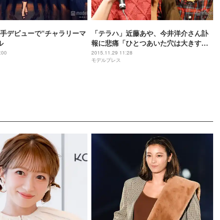
手デビューで“チャラリーマ
「テラハ」近藤あや、今井洋介さん訃
ル
報に悲痛「ひとつあいた穴は大きすぎ
る」
:00
2015.11.29 11:28
モデルプレス