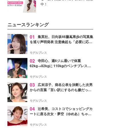
中！
ニュースランキング
01
集英社、日向坂46藤嶌果歩の写真集
を巡り声明発表 注意喚起も「必要に応じ
て法的措置を含む対応を検討」
モデルプレス
02
寺田心、週6ジム通いで体重
62kg→82kgに 110kgのベンチプレス持
ち上げる姿披露「胸板の厚みすごい」
「かっこいい」と反響
モデルプレス
03
広末涼子、病名公表を決断した次男
からの言葉「言い訳にするのも嫌だっ
た」「言うべきか迷った」
モデルプレス
04
辻希美、コストコでショッピングカ
ートに座る次女・夢空（ゆめあ）ちゃん
の姿公開「乗りこなしてる感じが可愛す
ぎ」「成長を感じる」の声
モデルプレス