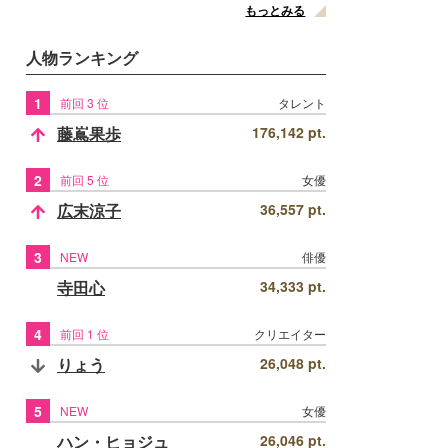
もっとみる
人物ランキング
1
前回 3 位
タレント
藤嶌果歩
176,142 pt.
2
前回 5 位
女優
広末涼子
36,557 pt.
3
NEW
俳優
寺田心
34,333 pt.
4
前回 1 位
クリエイター
りょう
26,048 pt.
5
NEW
女優
ハン・ヒョジュ
26,046 pt.