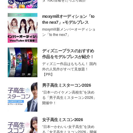
moxymillオーディション「to
the nex7」×モデルプレス
moxymill新メンバーオーディショ
ン「to the nex7」
ディズニープラスのおすすめ
作品をモデルプレスが紹介！
ディズニー作品はもちろん！ 国内
外の人気作がすべて見放題！
【PR】
男子高生ミスターコン2026
“日本一のイケメン高校生”を決め
る「男子高生ミスターコン2026」
開催中！
女子高生ミスコン2026
“日本一かわいい女子高生”を決め
る「女子高生ミスコン2026」開催