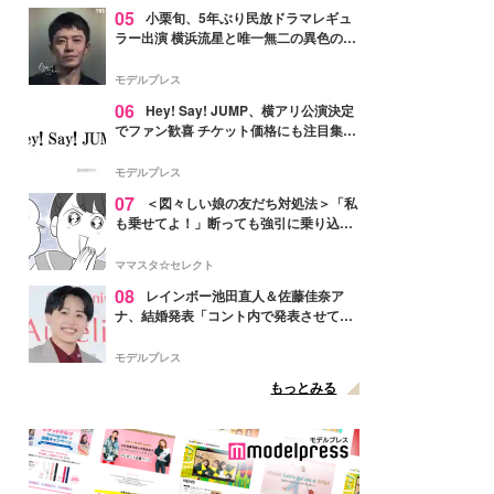
05
小栗旬、5年ぶり民放ドラマレギュ
ラー出演 横浜流星と唯一無二の異色のバ
ディで初共演【LOST10】
モデルプレス
06
Hey! Say! JUMP、横アリ公演決定
でファン歓喜 チケット価格にも注目集ま
る「激アツ」「平成に戻ったみたい」
モデルプレス
07
＜図々しい娘の友だち対処法＞「私
も乗せてよ！」断っても強引に乗り込ん
でくる友だち【第1話まんが】
ママスタ☆セレクト
08
レインボー池田直人＆佐藤佳奈ア
ナ、結婚発表「コント内で発表させてい
ただきました」読売テレビ退社は生活拠
点変更のため
モデルプレス
もっとみる