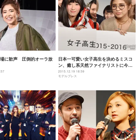
場に歓声 圧倒的オーラ放
日本一可愛い女子高生を決めるミスコ
ン、癒し系天然ファイナリストに今井
華も釘付け
:57
2015.12.19 18:59
モデルプレス