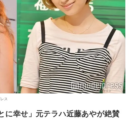
プレス
とに幸せ」元テラハ近藤あやが絶賛
Loaded
:
87.03%