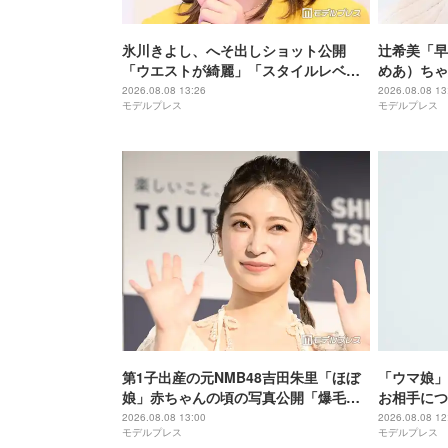
氷川きよし、へそ出しショット公開
辻希美「早
「ウエストが綺麗」「スタイルレベ
めあ）ちゃ
チ」と絶賛の声
ショットに
2026.08.08 13:26
2026.08.08 13
モデルプレス
モデルプレス
しい」「天
第1子出産の元NMB48吉田朱里「ほぼ
「ウマ娘」
娘」赤ちゃんの頃の写真公開「爆毛す
お相手につ
ごい」「ほっぺがぷくぷくで可愛すぎ
気ままな性
2026.08.08 13:00
2026.08.08 12
モデルプレス
モデルプレス
る」の声
してとても