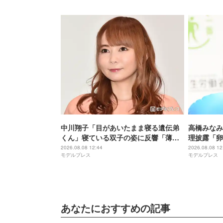
てくれる方
中川翔子「目があいたまま寝る遺伝弟
高橋みなみ
くん」寝ている双子の姿に反響「薄目
理披露「卵
で寝てても天使」「可愛さが2倍」
「鮭の焼き
2026.08.08 12:44
2026.08.08 12
モデルプレス
モデルプレス
あなたにおすすめの記事