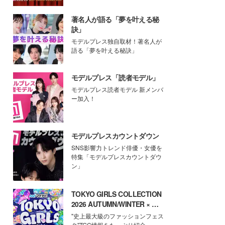
著名人が語る「夢を叶える秘
訣」
モデルプレス独自取材！著名人が
語る「夢を叶える秘訣」
モデルプレス「読者モデル」
モデルプレス読者モデル 新メンバ
ー加入！
モデルプレスカウントダウン
SNS影響力トレンド俳優・女優を
特集「モデルプレスカウントダウ
ン」
TOKYO GIRLS COLLECTION
2026 AUTUMN/WINTER × モ
デルプレス
"史上最大級のファッションフェス
タ"TGC情報をたっぷり紹介