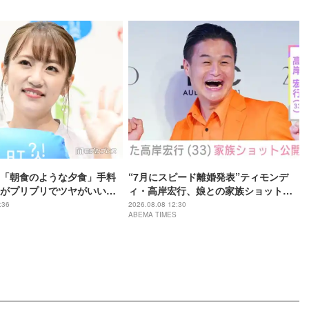
です」
「朝食のような夕食」手料
“7月にスピード離婚発表”ティモンデ
がプリプリでツヤがいい」
ィ・高岸宏行、娘との家族ショット公
色が綺麗」と反響
開 元妻・沢井美優は「目の下に熊さん
:36
2026.08.08 12:30
ABEMA TIMES
が」