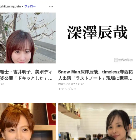
報士・吉井明子、美ボディ
Snow Man深澤辰哉、timelesz寺西拓
姿公開「ドキッとした」
人出演「ラストノート」現場に豪華差
の声
し入れ「流しそうめんはレベチ」「想
:28
2026.08.07 12:20
モデルプレス
像超えてきた」と絶賛の声