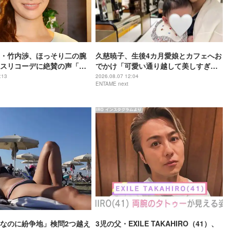
・竹内渉、ほっそり二の腕
久慈暁子、生後4カ月愛娘とカフェへお
スリコーデに絶賛の声「憧
でかけ「可愛い通り越して美しすぎ
ル」「大人カジュアルおし
る」
:13
2026.08.07 12:04
ENTAME next
なのに紛争地」検問2つ越え
3児の父・EXILE TAKAHIRO（41）、