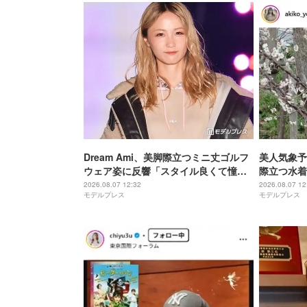
Dream Ami、美脚際立つミニ丈ゴルフ
美人気象予
ウェア姿に反響「スタイル良くて憧れ
際立つ水着
る」「緑色新鮮で可愛い」
「理想的」
2026.08.07 12:32
2026.08.07 12
モデルプレス
モデルプレス