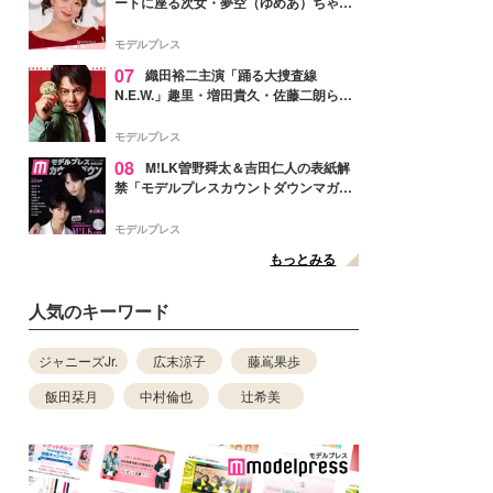
ートに座る次女・夢空（ゆめあ）ちゃん
の姿公開「乗りこなしてる感じが可愛す
ぎ」「成長を感じる」の声
モデルプレス
07
織田裕二主演「踊る大捜査線
N.E.W.」趣里・増田貴久・佐藤二朗ら新
メンバー紹介映像解禁 各キャラクター象
徴する“謎のキーワード”も
モデルプレス
08
M!LK曽野舜太＆吉田仁人の表紙解
禁「モデルプレスカウントダウンマガジ
ン」巻頭に登場
モデルプレス
もっとみる
人気のキーワード
ジャニーズJr.
広末涼子
藤嶌果歩
飯田栞月
中村倫也
辻希美