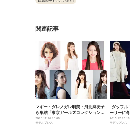
白鳥麗子でございます!
関連記事
マギー・ダレノガレ明美・河北麻友子
“ダッフル
ら集結「東京ガールズコレクション
ーリーに冬
2016 S／S」開催決定
2015.12.16 15:00
2015.12.13 10
モデルプレス
モデルプレス