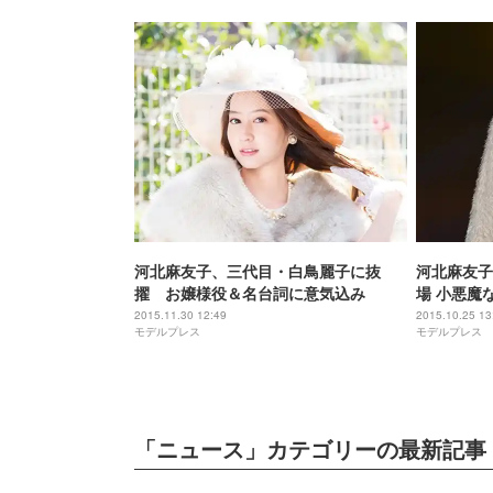
河北麻友子、三代目・白鳥麗子に抜
河北麻友子
擢 お嬢様役＆名台詞に意気込み
場 小悪魔
GirlsAwa
2015.11.30 12:49
2015.10.25 13
モデルプレス
モデルプレス
「ニュース」カテゴリーの最新記事