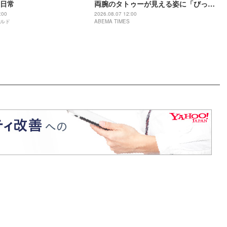
日常
両腕のタトゥーが見える姿に「びっく
りした!!!」「いつもとまた違った
:00
2026.08.07 12:00
ルド
ABEMA TIMES
TAKAHIROさん」などの反響