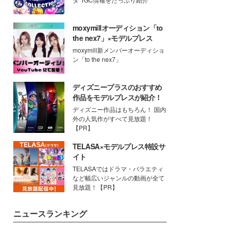
moxymillオーディション「to
the nex7」×モデルプレス
moxymill新メンバーオーディショ
ン「to the nex7」
ディズニープラスのおすすめ
作品をモデルプレスが紹介！
ディズニー作品はもちろん！ 国内
外の人気作がすべて見放題！
【PR】
TELASA×モデルプレス特設サ
イト
TELASAではドラマ・バラエティ
など幅広いジャンルの動画が全て
見放題！【PR】
ニュースランキング