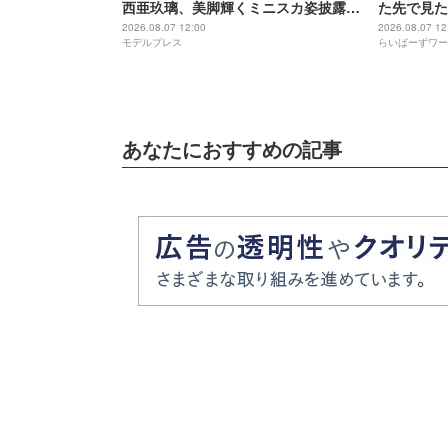
西亜玖璃、美脚輝くミニスカ姿披露
た先で見た
「スタイル抜群」「可愛いが渋滞」の
2026.08.07 12:00
2026.08.07 12
モデルプレス
らいばーずワー
声
あなたにおすすめの記事