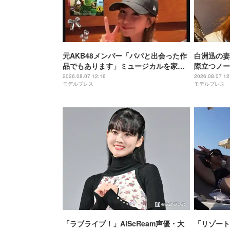
元AKB48メンバー「パパと出会った作
白洲迅の妻
品でもあります」ミュージカルを家族
際立つノー
で観賞 集合ショットに「胸アツ」「娘
れのスタイ
2026.08.07 12:16
2026.08.07 12
モデルプレス
モデルプレス
も一緒になんて感慨深い」の声
ゃれ」
「ラブライブ！」AiScReam声優・大
「リゾート