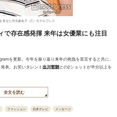
を見せた河北麻友子（C）モデルプレス
ィで存在感発揮 来年は女優業にも注目
Loaded
:
87.03%
stagramを更新。今年を振り返り来年の抱負を宣言すると共に、
を発表。お笑いタレント
出川哲朗
との2ショットが半分以上を
全文を読む
ファッション
日本テレビ
メッセージ