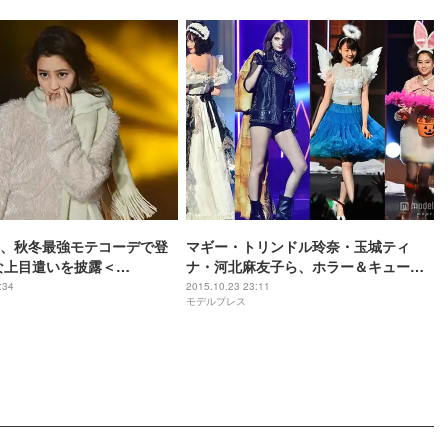
、秋冬最強モテコーデで登
マギー・トリンドル玲奈・玉城ティ
な上目遣いを披露＜
ナ・河北麻友子ら、ホラー＆キュート
rd 2015 A／W＞
にハロウィンナイト彩る
:34
2015.10.23 23:11
モデルプレス