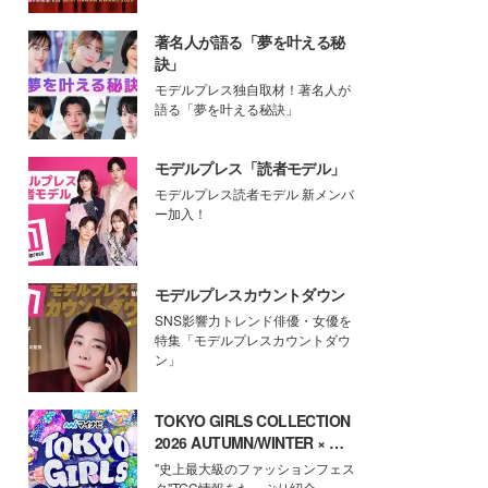
著名人が語る「夢を叶える秘
訣」
モデルプレス独自取材！著名人が
語る「夢を叶える秘訣」
モデルプレス「読者モデル」
モデルプレス読者モデル 新メンバ
ー加入！
モデルプレスカウントダウン
SNS影響力トレンド俳優・女優を
特集「モデルプレスカウントダウ
ン」
TOKYO GIRLS COLLECTION
2026 AUTUMN/WINTER × モ
デルプレス
"史上最大級のファッションフェス
タ"TGC情報をたっぷり紹介