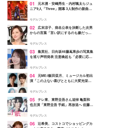
01
元木湧・安嶋秀生・内村颯太らジュ
ニア9人「Three」開幕 3人制作の新曲＆
手描きセットに込めた想い「もっと前に
進んで夢を掴みたい」【ゲネプロレポ】
モデルプレス
02
広末涼子、病名公表を決断した次男
からの言葉「言い訳にするのも嫌だっ
た」「言うべきか迷った」
モデルプレス
03
集英社、日向坂46藤嶌果歩の写真集
を巡り声明発表 注意喚起も「必要に応じ
て法的措置を含む対応を検討」
モデルプレス
04
元ME:I飯田栞月、ミュージカル初出
演「この上ない喜びとともに大変光栄」
4年ぶり上演「ファントム」城田優らキ
ャスト発表
モデルプレス
05
テレ東、東野圭吾さん追悼 亀梨和
也主演「東野圭吾 手紙」再放送へ 佐藤隆
太・本田翼・中村倫也ら出演
モデルプレス
06
辻希美、コストコでショッピングカ