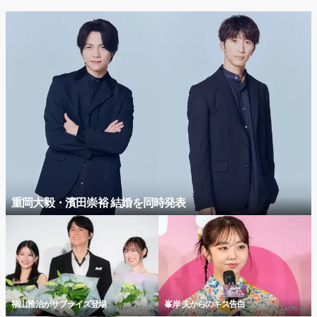
重岡大毅・濱田崇裕 結婚を同時発表
福山雅治がサプライズ登場
峯岸 夫からのキス告白