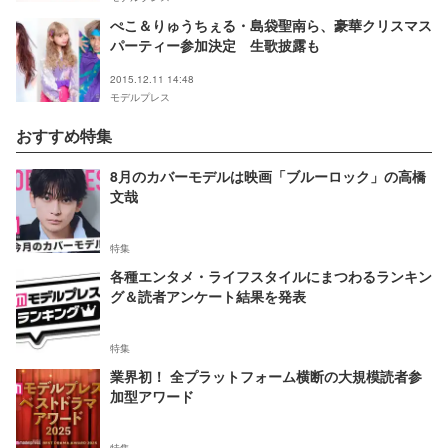
ぺこ＆りゅうちぇる・島袋聖南ら、豪華クリスマス
パーティー参加決定 生歌披露も
2015.12.11 14:48
モデルプレス
おすすめ特集
8月のカバーモデルは映画「ブルーロック」の高橋
文哉
特集
各種エンタメ・ライフスタイルにまつわるランキン
グ＆読者アンケート結果を発表
特集
業界初！ 全プラットフォーム横断の大規模読者参
加型アワード