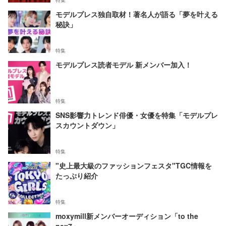
特集
モデルプレス独自取材！著名人が語る「夢を叶える
秘訣」
特集
モデルプレス読者モデル 新メンバー加入！
特集
SNS影響力トレンド俳優・女優を特集「モデルプレ
スカウントダウン」
特集
"史上最大級のファッションフェスタ"TGC情報を
たっぷり紹介
特集
moxymill新メンバーオーディション「to the