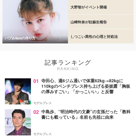
大野智がイベント開催
山崎怜奈が妊娠生報告
しつこい異性の心理と対処法
バブみfaceの作り方
記事ランキング
RANKING
01
寺田心、週6ジム通いで体重62kg→82kgに
110kgのベンチプレス持ち上げる姿披露「胸板
の厚みすごい」「かっこいい」と反響
モデルプレス
02
中島歩、“明治時代の文豪”の玄孫だった「教科
書にも載っている」名前も先祖に由来
モデルプレス