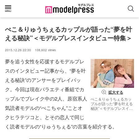
ぺこ＆りゅうちぇるカップルが語った“夢を叶
える秘訣”＜モデルプレスインタビュー特集＞
2015.12.26 22:30
108,602
views
夢を追う女性を応援するモデルプレ
スのインタビュー記事から、“夢を叶
える秘訣”のアンサーをプレイバッ
ク。今回は現在バラエティ番組でカ
拡大する
ップルでブレイク中の2人、原宿系人
ぺこ＆りゅうちぇるカッ
プルが語った“夢を叶える
気読者モデルの“ぺこちゃん”ことオ
秘訣”＜モデルプレスイン
タビュー特集＞（C）モ
クヒラテツコと、とその恋人で同じ
デルプレス
く読者モデルの“りゅうちぇる”の言葉を紹介する。