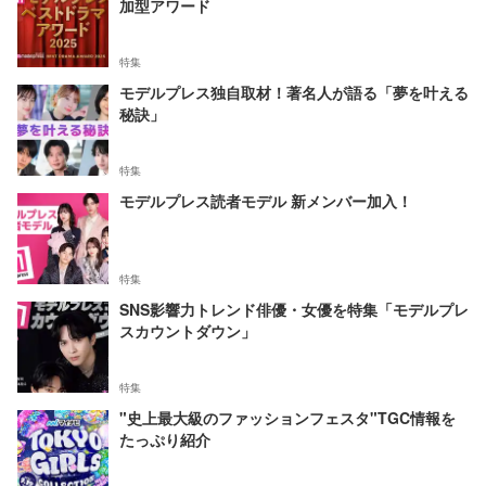
加型アワード
特集
モデルプレス独自取材！著名人が語る「夢を叶える
秘訣」
特集
モデルプレス読者モデル 新メンバー加入！
特集
SNS影響力トレンド俳優・女優を特集「モデルプレ
スカウントダウン」
特集
"史上最大級のファッションフェスタ"TGC情報を
たっぷり紹介