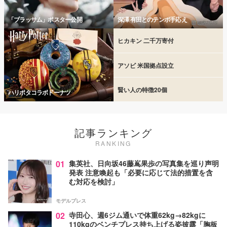
「ブラッサム」ポスター公開
深澤 有田とのテンポ手応え
ヒカキン 二千万寄付
アソビ 米国拠点設立
賢い人の特徴20個
ハリポタコラボドーナツ
記事ランキング
RANKING
01
集英社、日向坂46藤嶌果歩の写真集を巡り声明
発表 注意喚起も「必要に応じて法的措置を含
む対応を検討」
モデルプレス
02
寺田心、週6ジム通いで体重62kg→82kgに
110kgのベンチプレス持ち上げる姿披露「胸板