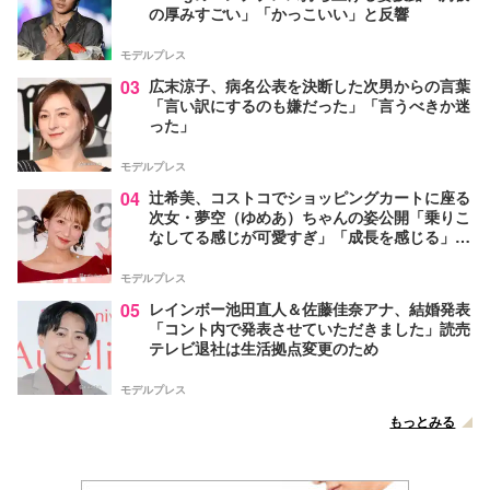
の厚みすごい」「かっこいい」と反響
モデルプレス
03
広末涼子、病名公表を決断した次男からの言葉
「言い訳にするのも嫌だった」「言うべきか迷
った」
モデルプレス
04
辻希美、コストコでショッピングカートに座る
次女・夢空（ゆめあ）ちゃんの姿公開「乗りこ
なしてる感じが可愛すぎ」「成長を感じる」の
声
モデルプレス
05
レインボー池田直人＆佐藤佳奈アナ、結婚発表
「コント内で発表させていただきました」読売
テレビ退社は生活拠点変更のため
モデルプレス
もっとみる