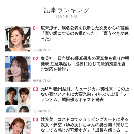
記事ランキング
RANKING
01
広末涼子、病名公表を決断した次男からの言葉
「言い訳にするのも嫌だった」「言うべきか迷
った」
モデルプレス
02
集英社、日向坂46藤嶌果歩の写真集を巡り声明
発表 注意喚起も「必要に応じて法的措置を含
む対応を検討」
モデルプレス
03
元ME:I飯田栞月、ミュージカル初出演「この上
ない喜びとともに大変光栄」4年ぶり上演「フ
ァントム」城田優らキャスト発表
モデルプレス
04
辻希美、コストコでショッピングカートに座る
次女・夢空（ゆめあ）ちゃんの姿公開「乗りこ
なしてる感じが可愛すぎ」「成長を感じる」の