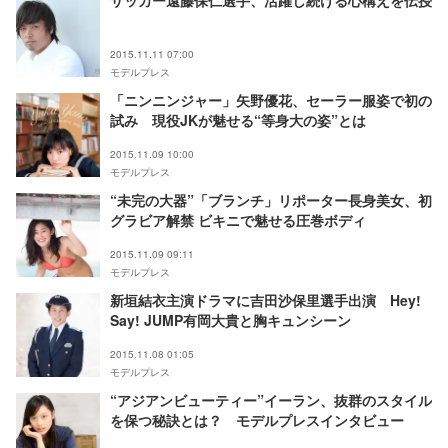
サッカー遠藤保仁選手、活躍し続ける心構えを伝授
2015.11.11 07:00
モデルプレス
「ニンニンジャー」矢野優花、セーラー服姿で初の
試み 現役JKが魅せる“等身大の姿”とは
2015.11.09 10:00
モデルプレス
“未完の大器”「ブランチ」リポーター長身美女、初
グラビア解禁 ビキニで魅せる圧巻ボディ
2015.11.09 09:11
モデルプレス
新垣結衣主演ドラマに吉田沙保里選手出演 Hey!
Say! JUMP有岡大貴と胸キュンシーン
2015.11.08 01:05
モデルプレス
“アジアンビューティー”イーラン、抜群のスタイル
を保つ秘訣とは？ モデルプレスインタビュー