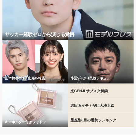
サッカー経験ゼロから演じる覚悟
山本舞香 第1子出産を報告
小栗5年ぶり民放レギュラー
光GENJI サブスク解禁
岩田＆イモトが巨大地上絵
星座別8月の運勢ランキング
キーホルダー付きシャドウ