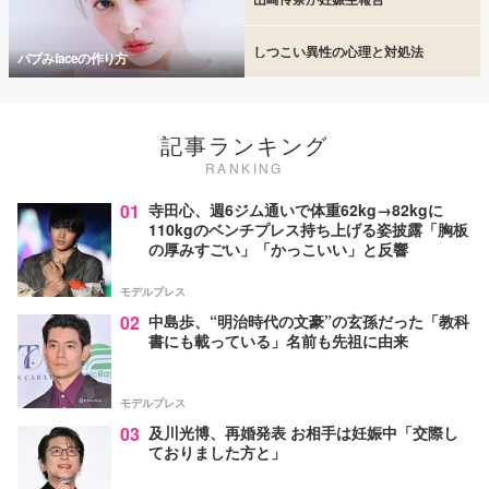
しつこい異性の心理と対処法
バブみfaceの作り方
記事ランキング
RANKING
01
寺田心、週6ジム通いで体重62kg→82kgに
110kgのベンチプレス持ち上げる姿披露「胸板
の厚みすごい」「かっこいい」と反響
モデルプレス
02
中島歩、“明治時代の文豪”の玄孫だった「教科
書にも載っている」名前も先祖に由来
モデルプレス
03
及川光博、再婚発表 お相手は妊娠中「交際し
ておりました方と」