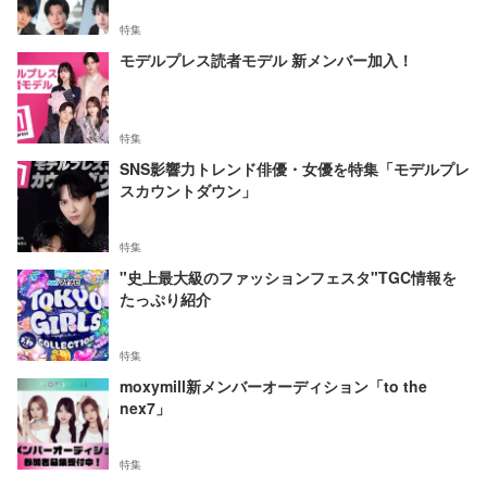
特集
モデルプレス読者モデル 新メンバー加入！
特集
SNS影響力トレンド俳優・女優を特集「モデルプレ
スカウントダウン」
特集
"史上最大級のファッションフェスタ"TGC情報を
たっぷり紹介
特集
moxymill新メンバーオーディション「to the
nex7」
特集