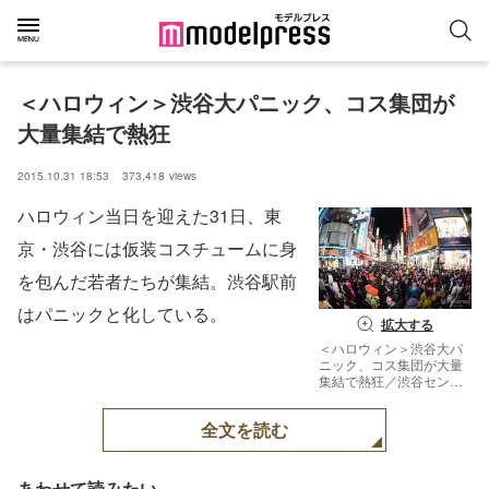
＜ハロウィン＞渋谷大パニック、コス集団が
大量集結で熱狂
2015.10.31 18:53
373,418
views
ハロウィン当日を迎えた31日、東
京・渋谷には仮装コスチュームに身
を包んだ若者たちが集結。渋谷駅前
はパニックと化している。
拡大する
＜ハロウィン＞渋谷大パ
ニック、コス集団が大量
集結で熱狂／渋谷センタ
ー街の様子【モデルプレ
ス】
全文を読む
あわせて読みたい