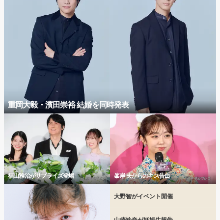
重岡大毅・濱田崇裕 結婚を同時発表
福山雅治がサプライズ登場
峯岸 夫からのキス告白
大野智がイベント開催
山崎怜奈が妊娠生報告