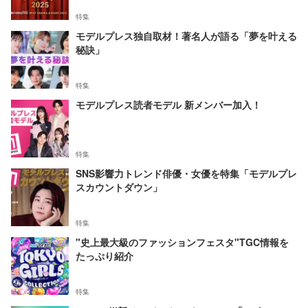
特集
モデルプレス独自取材！著名人が語る「夢を叶える
秘訣」
特集
モデルプレス読者モデル 新メンバー加入！
特集
SNS影響力トレンド俳優・女優を特集「モデルプレ
スカウントダウン」
特集
"史上最大級のファッションフェスタ"TGC情報を
たっぷり紹介
特集