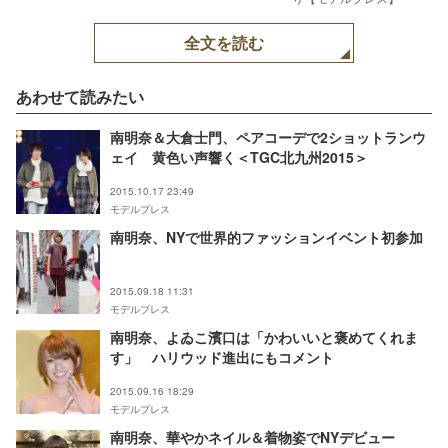
全文を読む
あわせて読みたい
南明奈＆大倉士門、ペアコーデで2ショットランウ
ェイ 黄色い声響く＜TGC北九州2015＞
2015.10.17 23:49
モデルプレス
南明奈、NYで世界的ファッションイベント初参加
2015.09.18 11:31
モデルプレス
南明奈、よゐこ濱口は「かわいいと褒めてくれま
す」 ハリウッド進出にもコメント
2015.09.16 18:29
モデルプレス
南明奈、華やかネイル＆着物姿でNYデビュー