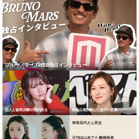
ブルーノマーズWEB独占インタビュー
恋人と破局 決断の理由語る
病名公表決断した息子の言葉
寿美花代さん死去
元TBS山本アナ 離婚発表