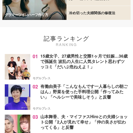
冷め切った夫婦関係の修復法
グラマーツインハーフ作り方
記事ランキング
RANKING
01
15歳女子、27歳男性と交際1ヶ月で妊娠…36歳
で孫誕生 波乱の人生に人気タレント思わずツ
ッコミ「だいぶ危ねえよ！」
モデルプレス
02
有働由美子「こんなもんです一人暮らしの朝ご
はん」野菜を使った手料理公開「作ってみた
い」「ヘルシーで美味しそう」と反響
モデルプレス
03
山本舞香、夫・マイファスHiroとの夫婦ショッ
ト公開「2人が見れて幸せ」「仲の良さが伝わ
ってくる」と反響