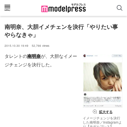
南明奈、大胆イメチェンを決行「やりたい事
やらなきゃ」
2015.10.30 19:49
52,766
views
タレントの
南明奈
が、大胆なイメー
ジチェンジを決行した。
拡大する
イメージチェンジを決行
した南明奈／Instagramよ
り【モデルプレス】