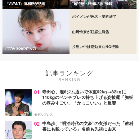
「VIVANT」違和感が話題
“超特急・8号車の日”登録
ボイメンが改名・契約終了
山崎怜奈が妊娠生報告
片思い中は逆効果なNG行動
バブみfaceの作り方
記事ランキング
RANKING
01
寺田心、週6ジム通いで体重62kg→82kgに
110kgのベンチプレス持ち上げる姿披露「胸板
の厚みすごい」「かっこいい」と反響
モデルプレス
02
中島歩、“明治時代の文豪”の玄孫だった「教科
書にも載っている」名前も先祖に由来