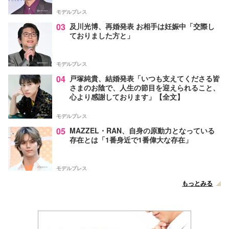
モデルプレス
03
及川光博、再婚発表 お相手は妊娠中「交際し
ておりました方と」
モデルプレス
04
戸塚純貴、結婚発表「いつも支えてくださる皆
さまのお陰で、人生の節目を迎えられること、
心より感謝しております」【全文】
モデルプレス
05
MAZZEL・RAN、自身の原動力となっている
存在とは「1番身近で1番偉大な存在」
モデルプレス
もっとみる