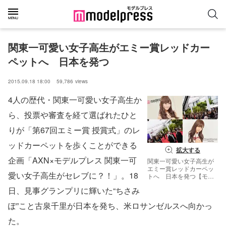
関東一可愛い女子高生がエミー賞レッドカー
ペットへ　日本を発つ
2015.09.18 18:00
59,786
views
4人の歴代・関東一可愛い女子高生か
ら、投票や審査を経て選ばれたひと
りが「第67回エミー賞 授賞式」のレ
ッドカーペットを歩くことができる
拡大する
企画「AXN×モデルプレス 関東一可
関東一可愛い女子高生が
エミー賞レッドカーペッ
愛い女子高生がセレブに？！」。18
トへ 日本を発つ【モデ
ルプレス】
日、見事グランプリに輝いた“ちさみ
ぽ”こと古泉千里が日本を発ち、米ロサンゼルスへ向かっ
た。