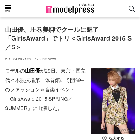
山田優、圧巻美脚でクールに魅了
「GirlsAward」でトリ＜GirlsAward 2015 S
／S＞
2015.04.29 21:39
176,723
views
モデルの
山田優
が29日、東京・国立
代々木競技場第一体育館にて開催中
のファッション＆音楽イベント
「GirlsAward 2015 SPRING／
SUMMER」に出演した。
拡大する