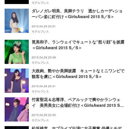
モデルプレス
ダレノガレ明美、美脚チラリ 透かしカーデ×ショ
ーパン姿に釘付け＜GirlsAward 2015 S／S＞
2015.04.29 20:51
モデルプレス
筧美和子、ランウェイでキュートな“怒り顔”を披露
＜GirlsAward 2015 S／S＞
2015.04.29 20:48
モデルプレス
大政絢、艶やか美脚披露 キュートなミニワンピで
観客を虜に＜GirlsAward 2015 S／S＞
2015.04.29 20:41
モデルプレス
竹富聖花＆志尊淳、ペアルックで爽やかランウェ
イ 美男美女に会場釘付け＜GirlsAward 2015 S／
S＞
2015.04.29 20:40
モデルプレス
松坂桃李、サプライズ出演に女子興奮 俳優とモデ