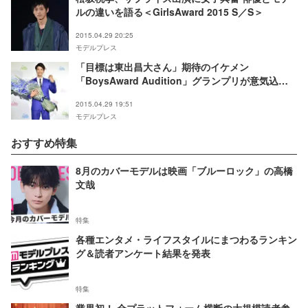
ルの違いを語る＜GirlsAward 2015 S／S＞
2015.04.29 20:25
モデルプレス
「目標は東出昌大さん」期待のイケメン
「BoysAward Audition」グランプリが意気込み
＜GirlsAward 2015 S／S＞
2015.04.29 19:51
モデルプレス
おすすめ特集
8月のカバーモデルは映画「ブルーロック」の高橋
文哉
特集
各種エンタメ・ライフスタイルにまつわるランキン
グ＆読者アンケート結果を発表
特集