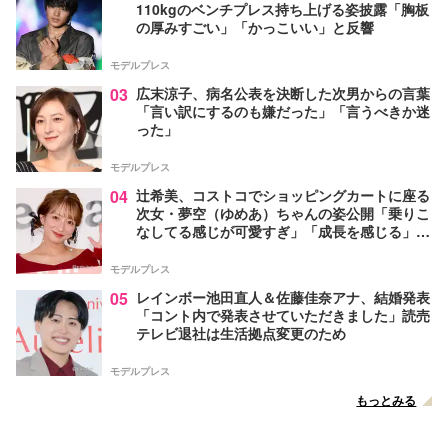
110kgのベンチプレス持ち上げる姿披露「胸板
の厚みすごい」「かっこいい」と反響
モデルプレス
03
広末涼子、病名公表を決断した次男からの言葉
「言い訳にするのも嫌だった」「言うべきか迷
った」
モデルプレス
04
辻希美、コストコでショッピングカートに座る
次女・夢空（ゆめあ）ちゃんの姿公開「乗りこ
なしてる感じが可愛すぎ」「成長を感じる」の
声
モデルプレス
05
レインボー池田直人＆佐藤佳奈アナ、結婚発表
「コント内で発表させていただきました」読売
テレビ退社は生活拠点変更のため
モデルプレス
もっとみる