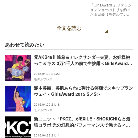
「GirlsAward 」ファッシ
ョンショーのトリを飾っ
た山田優【モデルプレ
ス】
全文を読む
あわせて読みたい
元AKB48川崎希＆アレクサンダー夫妻、お姫様抱
っこ＆キス 3万4千人の前で生披露＜GirlsAward
2015 S／S＞
2015.04.29 21:23
モデルプレス
瀧本美織、美肌あらわに弾ける笑顔でスキップラン
ウェイ＜GirlsAward 2015 S／S＞
2015.04.29 21:18
モデルプレス
新ユニット「PKCZ」がEXILE・SHOKICHIらと最
強コラボ 光の幻想的パフォーマンスで魅せる＜
GirlsAward 2015 S／S＞
2015.04.29 21:11