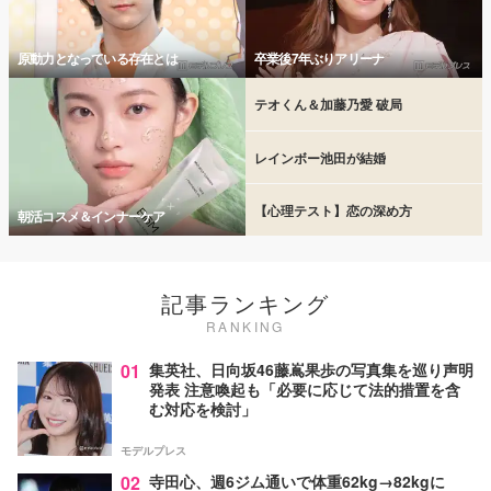
原動力となっている存在とは
卒業後7年ぶりアリーナ
テオくん＆加藤乃愛 破局
レインボー池田が結婚
【心理テスト】恋の深め方
朝活コスメ＆インナーケア
記事ランキング
RANKING
01
集英社、日向坂46藤嶌果歩の写真集を巡り声明
発表 注意喚起も「必要に応じて法的措置を含
む対応を検討」
モデルプレス
02
寺田心、週6ジム通いで体重62kg→82kgに