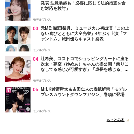
発表 注意喚起も「必要に応じて法的措置を含
む対応を検討」
モデルプレス
03
元ME:I飯田栞月、ミュージカル初出演「この上
ない喜びとともに大変光栄」4年ぶり上演「フ
ァントム」城田優らキャスト発表
モデルプレス
04
辻希美、コストコでショッピングカートに座る
次女・夢空（ゆめあ）ちゃんの姿公開「乗りこ
なしてる感じが可愛すぎ」「成長を感じる」の
声
モデルプレス
05
M!LK曽野舜太＆吉田仁人の表紙解禁「モデル
プレスカウントダウンマガジン」巻頭に登場
モデルプレス
もっとみる