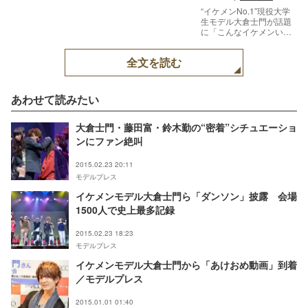
“イケメンNo.1”現役大学
生モデル大倉士門が話題
に「こんなイケメンいる
のか」【モデルプレス】
全文を読む
あわせて読みたい
大倉士門・藤田富・鈴木勤の“密着”シチュエーショ
ンにファン絶叫
2015.02.23 20:11
モデルプレス
イケメンモデル大倉士門ら「ダンソン」披露 会場
1500人で史上最多記録
2015.02.23 18:23
モデルプレス
イケメンモデル大倉士門から「あけおめ動画」到着
／モデルプレス
2015.01.01 01:40