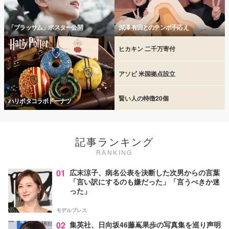
「ブラッサム」ポスター公開
深澤 有田とのテンポ手応え
ヒカキン 二千万寄付
アソビ 米国拠点設立
賢い人の特徴20個
ハリポタコラボドーナツ
記事ランキング
RANKING
01
広末涼子、病名公表を決断した次男からの言葉
「言い訳にするのも嫌だった」「言うべきか迷
った」
モデルプレス
02
集英社、日向坂46藤嶌果歩の写真集を巡り声明