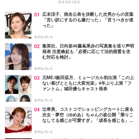
RANKING
01
広末涼子、病名公表を決断した次男からの言葉
「言い訳にするのも嫌だった」「言うべきか迷
った」
モデルプレス
02
集英社、日向坂46藤嶌果歩の写真集を巡り声明
発表 注意喚起も「必要に応じて法的措置を含
む対応を検討」
モデルプレス
03
元ME:I飯田栞月、ミュージカル初出演「この上
ない喜びとともに大変光栄」4年ぶり上演「フ
ァントム」城田優らキャスト発表
モデルプレス
04
辻希美、コストコでショッピングカートに座る
次女・夢空（ゆめあ）ちゃんの姿公開「乗りこ
なしてる感じが可愛すぎ」「成長を感じる」の
声
モデルプレス