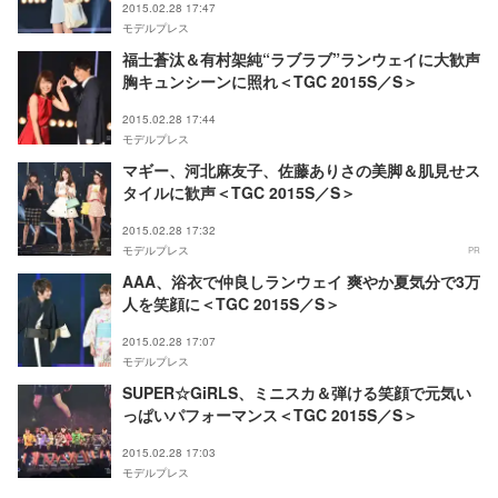
2015.02.28 17:47
モデルプレス
福士蒼汰＆有村架純“ラブラブ”ランウェイに大歓声
胸キュンシーンに照れ＜TGC 2015S／S＞
2015.02.28 17:44
モデルプレス
マギー、河北麻友子、佐藤ありさの美脚＆肌見せス
タイルに歓声＜TGC 2015S／S＞
2015.02.28 17:32
モデルプレス
PR
AAA、浴衣で仲良しランウェイ 爽やか夏気分で3万
人を笑顔に＜TGC 2015S／S＞
2015.02.28 17:07
モデルプレス
SUPER☆GiRLS、ミニスカ＆弾ける笑顔で元気い
っぱいパフォーマンス＜TGC 2015S／S＞
2015.02.28 17:03
モデルプレス