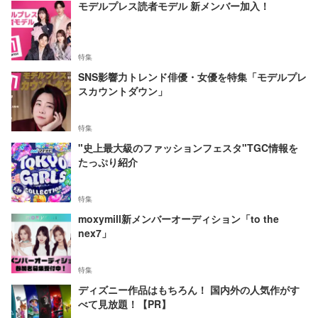
モデルプレス読者モデル 新メンバー加入！
特集
SNS影響力トレンド俳優・女優を特集「モデルプレ
スカウントダウン」
特集
"史上最大級のファッションフェスタ"TGC情報を
たっぷり紹介
特集
moxymill新メンバーオーディション「to the
nex7」
特集
ディズニー作品はもちろん！ 国内外の人気作がす
べて見放題！【PR】