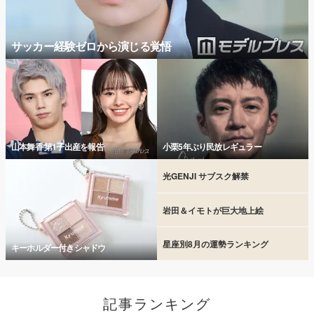
サッカー経験ゼロから演じる覚悟
山本舞香 第1子出産を報告
小栗5年ぶり民放レギュラー
光GENJI サブスク解禁
岩田＆イモトが巨大地上絵
星座別8月の運勢ランキング
キーホルダー付きシャドウ
記事ランキング