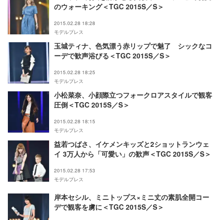
のウォーキング＜TGC 2015S／S＞
2015.02.28 18:28
モデルプレス
玉城ティナ、色気漂う赤リップで魅了 シックなコ
ーデで歓声浴びる＜TGC 2015S／S＞
2015.02.28 18:25
モデルプレス
小松菜奈、小顔際立つフォークロアスタイルで観客
圧倒＜TGC 2015S／S＞
2015.02.28 18:15
モデルプレス
益若つばさ、イケメンキッズと2ショットランウェ
イ 3万人から「可愛い」の歓声＜TGC 2015S／S＞
2015.02.28 17:53
モデルプレス
岸本セシル、ミニトップス×ミニ丈の素肌全開コー
デで観客を虜に＜TGC 2015S／S＞