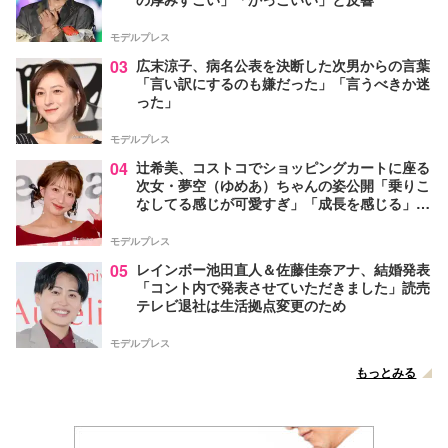
モデルプレス
03
広末涼子、病名公表を決断した次男からの言葉
「言い訳にするのも嫌だった」「言うべきか迷
った」
モデルプレス
04
辻希美、コストコでショッピングカートに座る
次女・夢空（ゆめあ）ちゃんの姿公開「乗りこ
なしてる感じが可愛すぎ」「成長を感じる」の
声
モデルプレス
05
レインボー池田直人＆佐藤佳奈アナ、結婚発表
「コント内で発表させていただきました」読売
テレビ退社は生活拠点変更のため
モデルプレス
もっとみる