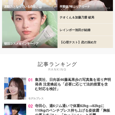
原動力となっている存在とは
卒業後7年ぶりアリーナ
テオくん＆加藤乃愛 破局
レインボー池田が結婚
【心理テスト】恋の深め方
朝活コスメ＆インナーケア
記事ランキング
RANKING
01
集英社、日向坂46藤嶌果歩の写真集を巡り声明
発表 注意喚起も「必要に応じて法的措置を含
む対応を検討」
モデルプレス
02
寺田心、週6ジム通いで体重62kg→82kgに
110kgのベンチプレス持ち上げる姿披露「胸板
の厚みすごい」「かっこいい」と反響