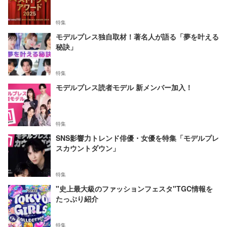
特集
モデルプレス独自取材！著名人が語る「夢を叶える
秘訣」
特集
モデルプレス読者モデル 新メンバー加入！
特集
SNS影響力トレンド俳優・女優を特集「モデルプレ
スカウントダウン」
特集
"史上最大級のファッションフェスタ"TGC情報を
たっぷり紹介
特集