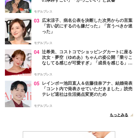
モデルプレス
03
広末涼子、病名公表を決断した次男からの言葉
「言い訳にするのも嫌だった」「言うべきか迷
った」
モデルプレス
04
辻希美、コストコでショッピングカートに座る
次女・夢空（ゆめあ）ちゃんの姿公開「乗りこ
なしてる感じが可愛すぎ」「成長を感じる」の
声
モデルプレス
05
レインボー池田直人＆佐藤佳奈アナ、結婚発表
「コント内で発表させていただきました」読売
テレビ退社は生活拠点変更のため
モデルプレス
もっとみる