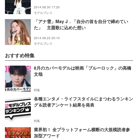
2014.08.30 17:20
モデルプレス
「アナ雪」May J．「自分の首を自分で締めてい
た」 主題歌に込めた想い
2014.08.22 20:10
モデルプレス
おすすめ特集
8月のカバーモデルは映画「ブルーロック」の高橋
文哉
特集
各種エンタメ・ライフスタイルにまつわるランキン
グ＆読者アンケート結果を発表
特集
業界初！ 全プラットフォーム横断の大規模読者参
加型アワード