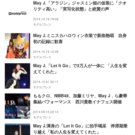
May J.「アラジン」ジャスミン姫の仮装に「クオ
リティ高い」「実写化状態」と絶賛の声
2014.10.19 19:08
モデルプレス
May J.ミニスカハロウィン衣装で新曲熱唱 自身
初の記録に歓喜
2014.10.15 12:39
モデルプレス
May J.「Let It Go」で3万人が一体に 「人生を変
えてくれた」
2014.10.01 22:17
モデルプレス
ももクロ、NMB48、加藤ミリヤ、May J．ら豪華
集結パフォーマンス 西川貴教イナフェス開催
2014.09.15 22:14
モデルプレス
May J.渾身の「Let It Go」に拍手喝采 停滞期乗
り越え「私の人生を変えてくれた」