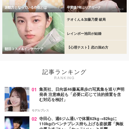
原動力となっている存在とは
卒業後7年ぶりアリーナ
テオくん＆加藤乃愛 破局
レインボー池田が結婚
【心理テスト】恋の深め方
朝活コスメ＆インナーケア
記事ランキング
RANKING
01
集英社、日向坂46藤嶌果歩の写真集を巡り声明
発表 注意喚起も「必要に応じて法的措置を含
む対応を検討」
モデルプレス
02
寺田心、週6ジム通いで体重62kg→82kgに
110kgのベンチプレス持ち上げる姿披露「胸板
の厚みすごい」「かっこいい」と反響