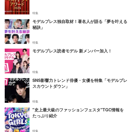
特集
モデルプレス独自取材！著名人が語る「夢を叶える
秘訣」
特集
モデルプレス読者モデル 新メンバー加入！
特集
SNS影響力トレンド俳優・女優を特集「モデルプレ
スカウントダウン」
特集
"史上最大級のファッションフェスタ"TGC情報を
たっぷり紹介
特集