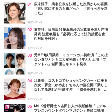
01
広末涼子、病名公表を決断した次男からの言葉
「言い訳にするのも嫌だった」「言うべきか迷
った」
モデルプレス
02
集英社、日向坂46藤嶌果歩の写真集を巡り声明
発表 注意喚起も「必要に応じて法的措置を含
む対応を検討」
モデルプレス
03
元ME:I飯田栞月、ミュージカル初出演「この上
ない喜びとともに大変光栄」4年ぶり上演「フ
ァントム」城田優らキャスト発表
モデルプレス
04
辻希美、コストコでショッピングカートに座る
次女・夢空（ゆめあ）ちゃんの姿公開「乗りこ
なしてる感じが可愛すぎ」「成長を感じる」の
声
モデルプレス
05
M!LK曽野舜太＆吉田仁人の表紙解禁「モデル
プレスカウントダウンマガジン」巻頭に登場