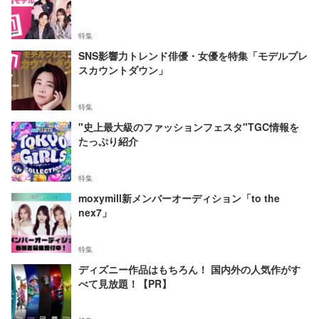
特集
SNS影響力トレンド俳優・女優を特集「モデルプレ
スカウントダウン」
特集
"史上最大級のファッションフェスタ"TGC情報を
たっぷり紹介
特集
moxymill新メンバーオーディション「to the
nex7」
特集
ディズニー作品はもちろん！ 国内外の人気作がす
べて見放題！【PR】