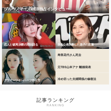
ブルーノマーズWEB独占インタビュー
恋人と破局 決断の理由語る
病名公表決断した息子の言葉
寿美花代さん死去
元TBS山本アナ 離婚発表
冷め切った夫婦関係の修復法
グラマーツインハーフ作り方
記事ランキング
RANKING