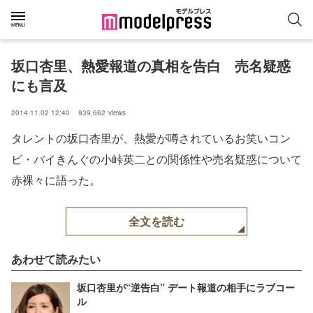
坂口杏里、熱愛報道の真相を告白　売名疑惑
にも言及
2014.11.02 12:40
939,662
views
タレントの坂口杏里が、熱愛が噂されているお笑いコン
ビ・バイきんぐの小峠英二との関係性や売名疑惑について
赤裸々に語った。
全文を読む
あわせて読みたい
坂口杏里が“逆告白” デート報道の相手にラブコー
ル