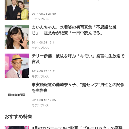
2014.08.24 21:50
モデルプレス
まいんちゃん、水着姿の初写真集「不思議な感
じ」 祖父母が絶賛「一日中読んでる」
2014.08.24 12:11
モデルプレス
テリー伊藤、波紋を呼ぶ「キモい」発言に生放送で
言及
2014.08.17 10:51
モデルプレス
事実婚報道の藤崎奈々子、“超セレブ”男性との関係
を生告白
2014.08.10 12:05
モデルプレス
おすすめ特集
8月のカバーモデルは映画「ブルーロック」の高橋