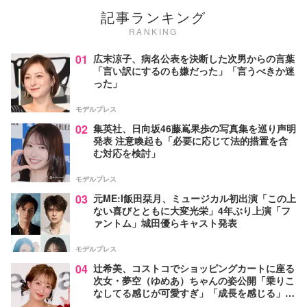
記事ランキング
RANKING
01
広末涼子、病名公表を決断した次男からの言葉
「言い訳にするのも嫌だった」「言うべきか迷
った」
モデルプレス
02
集英社、日向坂46藤嶌果歩の写真集を巡り声明
発表 注意喚起も「必要に応じて法的措置を含
む対応を検討」
モデルプレス
03
元ME:I飯田栞月、ミュージカル初出演「この上
ない喜びとともに大変光栄」4年ぶり上演「フ
ァントム」城田優らキャスト発表
モデルプレス
04
辻希美、コストコでショッピングカートに座る
次女・夢空（ゆめあ）ちゃんの姿公開「乗りこ
なしてる感じが可愛すぎ」「成長を感じる」の
声