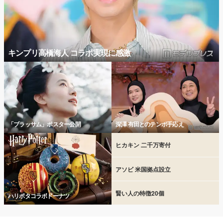
キンプリ高橋海人 コラボ実現に感激
「ブラッサム」ポスター公開
深澤 有田とのテンポ手応え
ヒカキン 二千万寄付
アソビ 米国拠点設立
賢い人の特徴20個
ハリポタコラボドーナツ