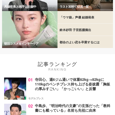
再婚発表 お相手は妊娠中
ラスト30秒で状況一変
「ウマ娘」声優 結婚発表
鈴木砂羽 子宮筋腫摘出
都合のよい恋を卒業するには
朝活コスメ＆インナーケア
記事ランキング
RANKING
01
寺田心、週6ジム通いで体重62kg→82kgに
110kgのベンチプレス持ち上げる姿披露「胸板
の厚みすごい」「かっこいい」と反響
モデルプレス
02
中島歩、“明治時代の文豪”の玄孫だった「教科
書にも載っている」名前も先祖に由来