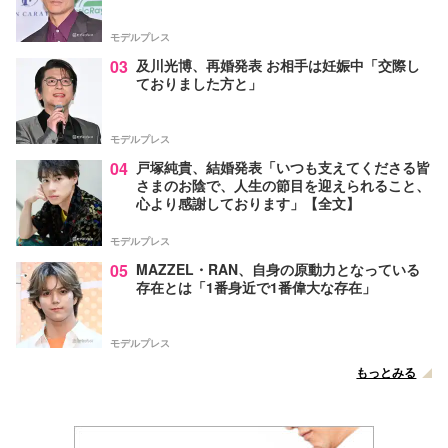
モデルプレス
03
及川光博、再婚発表 お相手は妊娠中「交際し
ておりました方と」
モデルプレス
04
戸塚純貴、結婚発表「いつも支えてくださる皆
さまのお陰で、人生の節目を迎えられること、
心より感謝しております」【全文】
モデルプレス
05
MAZZEL・RAN、自身の原動力となっている
存在とは「1番身近で1番偉大な存在」
モデルプレス
もっとみる