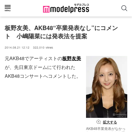
板野友美、AKB48“卒業発表なし”にコメン
ト　小嶋陽菜には発表法を提案
2014.08.21 12:12
322,010
views
元AKB48でアーティストの
板野友美
が、先日東京ドームにて行われた
AKB48コンサートへコメントした。
拡大する
AKB48卒業発表がなかっ