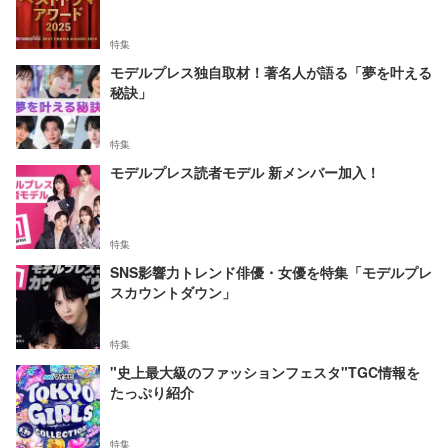
特集
モデルプレス独自取材！著名人が語る「夢を叶える
秘訣」
特集
モデルプレス読者モデル 新メンバー加入！
特集
SNS影響力トレンド俳優・女優を特集「モデルプレ
スカウントダウン」
特集
"史上最大級のファッションフェスタ"TGC情報を
たっぷり紹介
特集