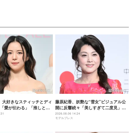
マヤ、大好きなスティッチとディ
藤原紀香、妖艶な“雪女”ビジュアル公
「愛が伝わる」「推しと推
開に反響続々「美しすぎて二度見」
ット最高」
「オーラ凄い」
:31
2026.08.06 14:24
モデルプレス