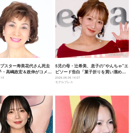
プスター寿美花代さん死去
5児の母・辻希美、息子の“やんちゃ”エ
息子・高嶋政宏＆政伸がコメン
ピソード告白「菓子折りを買い溜めし
最期まで大女優」
ていた」「物を壊しちゃったとか」
:15
2026.08.06 14:07
モデルプレス