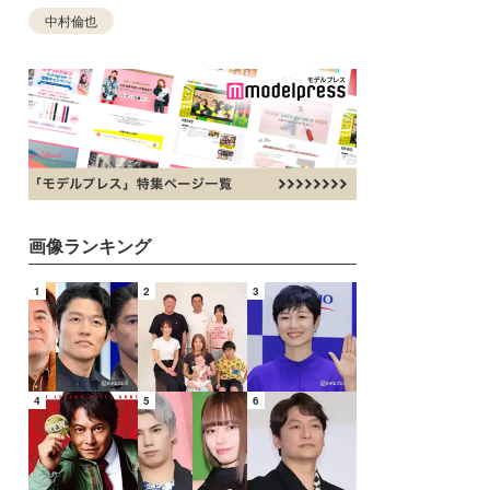
中村倫也
画像ランキング
1
2
3
4
5
6