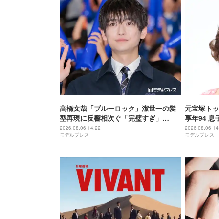
高橋文哉「ブルーロック」潔世一の髪
元宝塚トッ
型再現に反響相次ぐ「完璧すぎ」
享年94 
「「お茶目すぎる」
ト「最期の
2026.08.06 14:22
2026.08.06 14
モデルプレス
モデルプレス