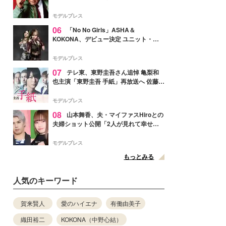
メンバー紹介映像解禁 各キャラクター象
徴する“謎のキーワード”も
モデルプレス
06
「No No Girls」ASHA＆
KOKONA、デビュー決定 ユニット・
TAKARAとしてセルフプロデュース楽曲
リリースへ
モデルプレス
07
テレ東、東野圭吾さん追悼 亀梨和
也主演「東野圭吾 手紙」再放送へ 佐藤隆
太・本田翼・中村倫也ら出演
モデルプレス
08
山本舞香、夫・マイファスHiroとの
夫婦ショット公開「2人が見れて幸せ」
「仲の良さが伝わってくる」と反響
モデルプレス
もっとみる
人気のキーワード
賀来賢人
愛のハイエナ
有働由美子
織田裕二
KOKONA（中野心結）