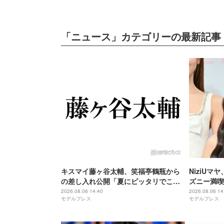
「ニュース」カテゴリーの最新記事
キスマイ藤ヶ谷太輔、笑福亭鶴瓶から
NiziU
の差し入れ公開「夏にピッタリでこれ
ズニー満喫
は嬉しい」「豪華すぎる」
しの2ショ
2026.08.06 14:40
2026.08.06 14
モデルプレス
モデルプレス