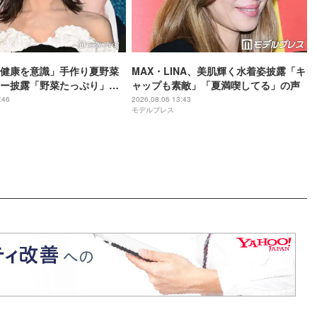
健康を意識」手作り夏野菜
MAX・LINA、美肌輝く水着姿披露「キ
ー披露「野菜たっぷり」
ャップも素敵」「夏満喫してる」の声
が美しすぎる」と絶賛の声
:46
2026.08.06 13:43
モデルプレス