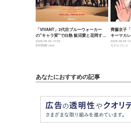
「VIVANT」2代目ブルーウォーカー
齊藤京子「
の"キャラ変"で白熱 飯沼愛と花岡すみ
キーマカレ
れ「どっちがいい?」論争
「盛り付け
2026.08.06 14:03
2026.08.06 13
ENTAME next
モデルプレス
あなたにおすすめの記事