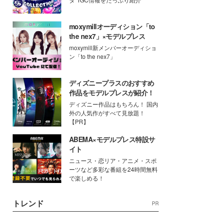
moxymillオーディション「to
the nex7」×モデルプレス
moxymill新メンバーオーディショ
ン「to the nex7」
ディズニープラスのおすすめ
作品をモデルプレスが紹介！
ディズニー作品はもちろん！ 国内
外の人気作がすべて見放題！
【PR】
ABEMA×モデルプレス特設サ
イト
ニュース・恋リア・アニメ・スポ
ーツなど多彩な番組を24時間無料
で楽しめる！
トレンド
PR