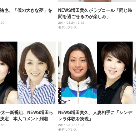
越祐也、「僕の大きな夢」を
NEWS増田貴久がラブコール「同じ時
間を過ごせるのが楽しみ」
:20
2014.03.24 12:12
モデルプレス
国分太一新番組、NEWS増田ら
NEWS増田貴久、人妻相手に「シンデ
決定 本人コメント到着
レラ体験を実現」
:58
2014.03.17 14:28
モデルプレス