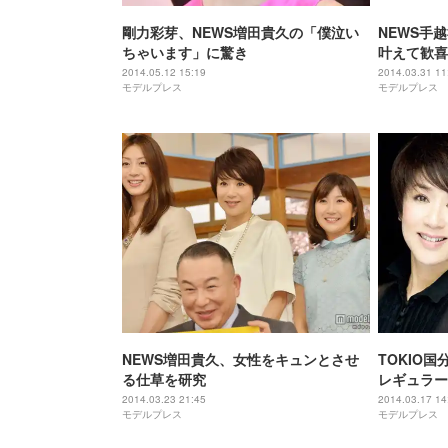
剛力彩芽、NEWS増田貴久の「僕泣い
NEWS手
ちゃいます」に驚き
叶えて歓喜
2014.05.12 15:19
2014.03.31 11
モデルプレス
モデルプレス
NEWS増田貴久、女性をキュンとさせ
TOKIO
る仕草を研究
レギュラー
2014.03.23 21:45
2014.03.17 14
モデルプレス
モデルプレス