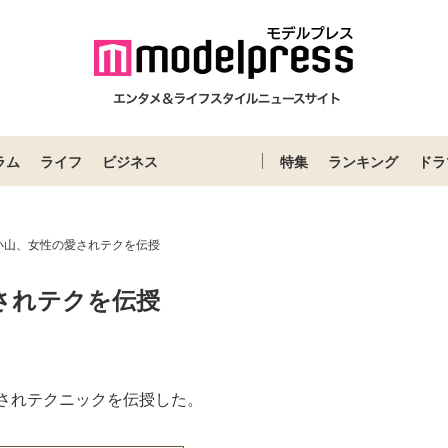
ラム
ライフ
ビジネス
特集
ランキング
ドラ
小山、女性の愛されテクを伝授
されテクを伝授
Loaded
:
87.03%
されテクニックを伝授した。