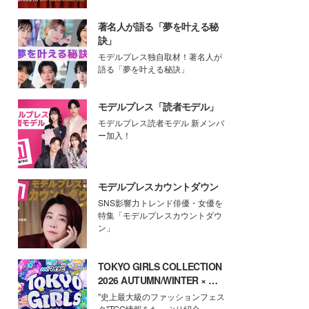
著名人が語る「夢を叶える秘
訣」
モデルプレス独自取材！著名人が
語る「夢を叶える秘訣」
モデルプレス「読者モデル」
モデルプレス読者モデル 新メンバ
ー加入！
モデルプレスカウントダウン
SNS影響力トレンド俳優・女優を
特集「モデルプレスカウントダウ
ン」
TOKYO GIRLS COLLECTION
2026 AUTUMN/WINTER × モ
デルプレス
"史上最大級のファッションフェス
タ"TGC情報をたっぷり紹介