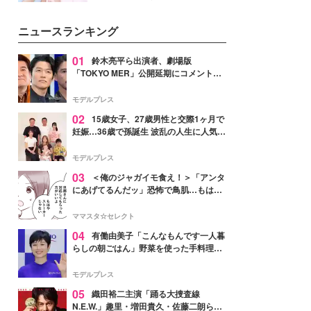
ーについて熱く語り合ってもらっ
イベートでも仲良しで旅行好きな
た。
モデル・愛甲ひかりさんと橋下美
ニュースランキング
好さんを迎えて本音で女子会トー
ク。猛暑のお出かけを快適に過ご
すヒントや、2人が感動した夏の
01
鈴木亮平ら出演者、劇場版
生理の新常識にも迫りました。
「TOKYO MER」公開延期にコメント
「現実のヒーローたちにチームMERから
最大の敬意とエールを」
モデルプレス
02
15歳女子、27歳男性と交際1ヶ月で
妊娠…36歳で孫誕生 波乱の人生に人気タ
レント思わずツッコミ「だいぶ危ねえ
よ！」
モデルプレス
03
＜俺のジャガイモ食え！＞「アンタ
にあげてるんだッ」恐怖で鳥肌…もはや
ストーカー？【第3話まんが】
ママスタ☆セレクト
04
有働由美子「こんなもんです一人暮
らしの朝ごはん」野菜を使った手料理公
開「作ってみたい」「ヘルシーで美味し
そう」と反響
モデルプレス
05
織田裕二主演「踊る大捜査線
N.E.W.」趣里・増田貴久・佐藤二朗ら新