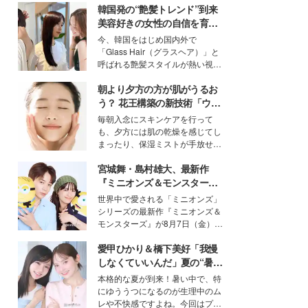
韓国発の“艶髪トレンド”到来
美容好きの女性の自信を育む
「ヘアケア事情」って？
今、韓国をはじめ国内外で
「Glass Hair（グラスヘア）」と
呼ばれる艶髪スタイルが熱い視線
を集めています。メイクやファッ
朝より夕方の方が肌がうるお
ションの完成度を高めるベースと
して、“髪そのものの美しさ”に改
う？ 花王構築の新技術「ウォ
めて注目する人が増えている様
ーターキャプチャリングスキ
毎朝入念にスキンケアを行って
子。今回は、そんな憧れの艶やか
ン（捕水肌）」がスキンケア
も、夕方には肌の乾燥を感じてし
な髪を日常で叶える、美容好きの
の常識を変える予感
まったり、保湿ミストが手放せな
女性たちのヘアケア事情を紹介し
いという読者も多いのでは？そん
ます。
宮城舞・島村雄大、最新作
な美容の常識を大きく変える可能
性を秘めた、革新的な「Water
『ミニオンズ＆モンスター
Capturing Skin（ウォーターキャ
ズ』の魅力熱弁 ハチャメチャ
世界中で愛される「ミニオンズ」
プチャリングスキン：捕水肌）」
だけじゃない“友情と絆”に感
シリーズの最新作『ミニオンズ＆
技術を、花王が構築した。
動
モンスターズ』が8月7日（金）に
公開。モデルプレスでは、“大のミ
愛甲ひかり＆橋下美好「我慢
ニオン好き”という共通点を持つモ
デルの宮城舞と島村雄大の特別対
しなくていいんだ」夏の“暑さ
談をお届け！それぞれの視点か
対策”の新しい選択肢とは？
本格的な夏が到来！暑い中で、特
ら、今作ならではの魅力や予想外
にゆううつになるのが生理中のム
の感動をもたらす奥深いストーリ
レや不快感ですよね。今回はプラ