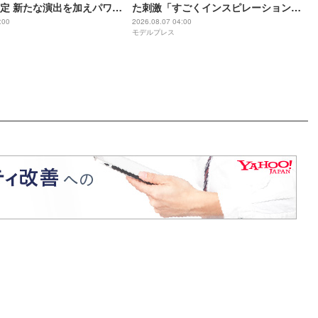
定 新たな演出を加えパワー
た刺激「すごくインスピレーション溢
れる街」
:00
2026.08.07 04:00
モデルプレス