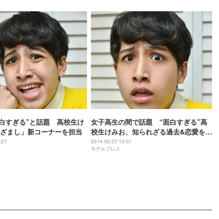
面白すぎる”と話題 高校生け
女子高生の間で話題 “面白すぎる”高
ざまし」新コーナーを担当
校生けみお、知られざる過去&恋愛を告
白 モデルプレスインタビュー【後
:27
2014.02.07 12:01
モデルプレス
編】