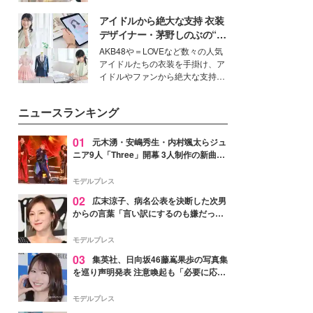
を集めています。メイクやファッ
アイドルから絶大な支持 衣装
ションの完成度を高めるベースと
して、“髪そのものの美しさ”に改
デザイナー・茅野しのぶの“可
めて注目する人が増えている様
愛い”を作る美学＜「シチズン
AKB48や＝LOVEなど数々の人気
子。今回は、そんな憧れの艶やか
クロスシー」インタビュー＞
アイドルたちの衣装を手掛け、ア
な髪を日常で叶える、美容好きの
イドルやファンから絶大な支持を
女性たちのヘアケア事情を紹介し
得る、株式会社オサレカンパニー
ます。
取締役兼クリエイティブディレク
ニュースランキング
ター・茅野しのぶ。一人ひとりの
個性に寄り添い、魅力を引き出す
衣装作りは、多くの女性たちに勇
01
元木湧・安嶋秀生・内村颯太らジュ
気と自信を与え続けている。
ニア9人「Three」開幕 3人制作の新曲＆
手描きセットに込めた想い「もっと前に
進んで夢を掴みたい」【ゲネプロレポ】
モデルプレス
02
広末涼子、病名公表を決断した次男
からの言葉「言い訳にするのも嫌だっ
た」「言うべきか迷った」
モデルプレス
03
集英社、日向坂46藤嶌果歩の写真集
を巡り声明発表 注意喚起も「必要に応じ
て法的措置を含む対応を検討」
モデルプレス