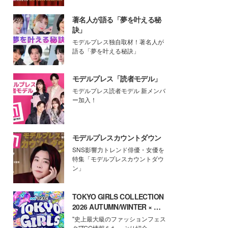
著名人が語る「夢を叶える秘
訣」
モデルプレス独自取材！著名人が
語る「夢を叶える秘訣」
モデルプレス「読者モデル」
モデルプレス読者モデル 新メンバ
ー加入！
モデルプレスカウントダウン
SNS影響力トレンド俳優・女優を
特集「モデルプレスカウントダウ
ン」
TOKYO GIRLS COLLECTION
2026 AUTUMN/WINTER × モ
デルプレス
"史上最大級のファッションフェス
タ"TGC情報をたっぷり紹介