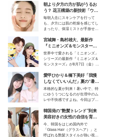
朝より夕方の方が肌がうるお
う？ 花王構築の新技術「ウォ
ーターキャプチャリングスキ
毎朝入念にスキンケアを行って
ン（捕水肌）」がスキンケア
も、夕方には肌の乾燥を感じてし
の常識を変える予感
まったり、保湿ミストが手放せな
いという読者も多いのでは？そん
宮城舞・島村雄大、最新作
な美容の常識を大きく変える可能
性を秘めた、革新的な「Water
『ミニオンズ＆モンスター
Capturing Skin（ウォーターキャ
ズ』の魅力熱弁 ハチャメチャ
世界中で愛される「ミニオンズ」
プチャリングスキン：捕水肌）」
だけじゃない“友情と絆”に感
シリーズの最新作『ミニオンズ＆
技術を、花王が構築した。
動
モンスターズ』が8月7日（金）に
公開。モデルプレスでは、“大のミ
愛甲ひかり＆橋下美好「我慢
ニオン好き”という共通点を持つモ
デルの宮城舞と島村雄大の特別対
しなくていいんだ」夏の“暑さ
談をお届け！それぞれの視点か
対策”の新しい選択肢とは？
本格的な夏が到来！暑い中で、特
ら、今作ならではの魅力や予想外
にゆううつになるのが生理中のム
の感動をもたらす奥深いストーリ
レや不快感ですよね。今回はプラ
ーについて熱く語り合ってもらっ
イベートでも仲良しで旅行好きな
た。
韓国発の“艶髪トレンド”到来
モデル・愛甲ひかりさんと橋下美
好さんを迎えて本音で女子会トー
美容好きの女性の自信を育む
ク。猛暑のお出かけを快適に過ご
「ヘアケア事情」って？
今、韓国をはじめ国内外で
すヒントや、2人が感動した夏の
「Glass Hair（グラスヘア）」と
生理の新常識にも迫りました。
呼ばれる艶髪スタイルが熱い視線