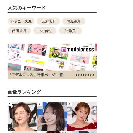
人気のキーワード
ジャニーズJr.
広末涼子
藤嶌果歩
飯田栞月
中村倫也
辻希美
画像ランキング
1
2
3