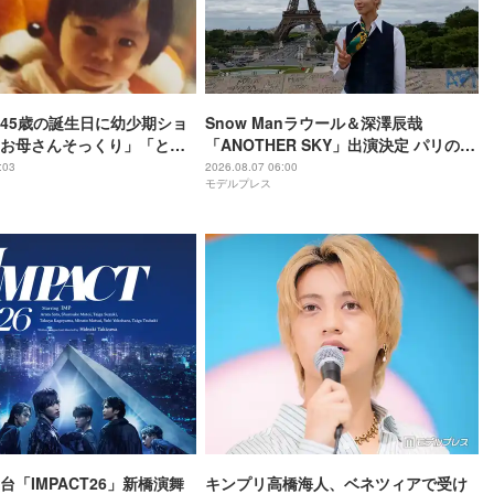
45歳の誕生日に幼少期ショ
Snow Manラウール＆深澤辰哉
お母さんそっくり」「とん
「ANOTHER SKY」出演決定 パリの所
わいい」
属事務所・祖父母と通った武蔵小山…
:03
2026.08.07 06:00
モデルプレス
それぞれの思い出の地へ
舞台「IMPACT26」新橋演舞
キンプリ高橋海人、ベネツィアで受け