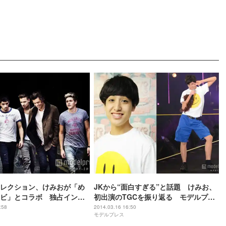
レクション、けみおが「め
JKから“面白すぎる”と話題 けみお、
ビ」とコラボ 独占インタ
初出演のTGCを振り返る モデルプレ
開
スインタビュー
:58
2014.03.16 16:50
モデルプレス