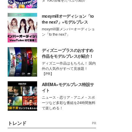
moxymillオーディション「to
the nex7」×モデルプレス
moxymill新メンバーオーディショ
ン「to the nex7」
ディズニープラスのおすすめ
作品をモデルプレスが紹介！
ディズニー作品はもちろん！ 国内
外の人気作がすべて見放題！
【PR】
ABEMA×モデルプレス特設サ
イト
ニュース・恋リア・アニメ・スポ
ーツなど多彩な番組を24時間無料
で楽しめる！
トレンド
PR