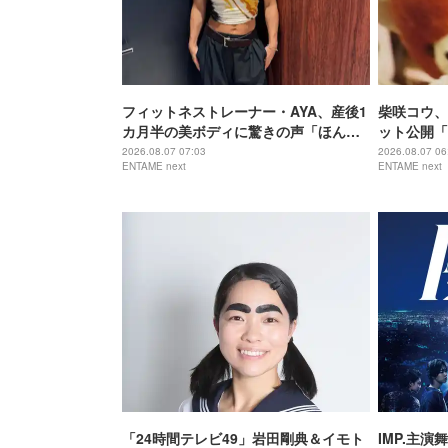
フィットネストレーナー・AYA、産後1
柴咲コウ、
カ月半の美ボディに驚きの声「ほんと
ット公開「
に出産したのー？」
でもなくか
2026.08.07 07:03
2026.08.07 06
ENTAME next
ENTAME next
「24時間テレビ49」岩田剛典＆イモト
IMP.主演