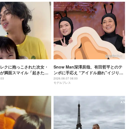
レクに抱っこされた次女・
Snow Man深澤辰哉、有田哲平とのテ
が満面スマイル「起きたて
ンポに手応え “アイドル崩れ”イジりに
してくれて1日ハッピー」
は即ツッコミ「一応ド真ん中を走って
:03
2026.08.07 08:00
モデルプレス
るつもり」【アリフォルニア】