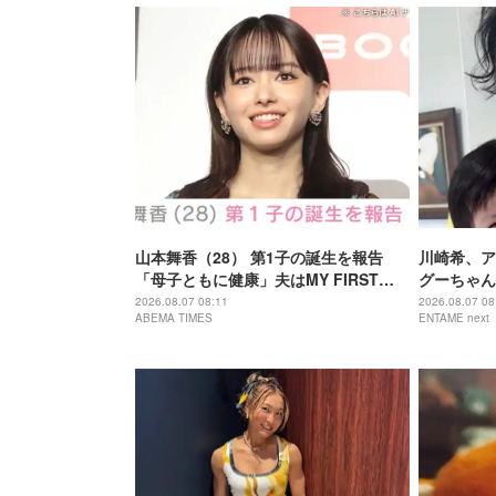
山本舞香（28） 第1子の誕生を報告
川崎希、ア
「母子ともに健康」夫はMY FIRST
グーちゃん
STORY Hiro（32）
はこの表情
2026.08.07 08:11
2026.08.07 08
ABEMA TIMES
ENTAME next