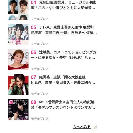
04
元ME:I飯田栞月、ミュージカル初出
演「この上ない喜びとともに大変光栄」
4年ぶり上演「ファントム」城田優らキ
ャスト発表
モデルプレス
05
テレ東、東野圭吾さん追悼 亀梨和
也主演「東野圭吾 手紙」再放送へ 佐藤隆
太・本田翼・中村倫也ら出演
モデルプレス
06
辻希美、コストコでショッピングカ
ートに座る次女・夢空（ゆめあ）ちゃん
の姿公開「乗りこなしてる感じが可愛す
ぎ」「成長を感じる」の声
モデルプレス
07
織田裕二主演「踊る大捜査線
N.E.W.」趣里・増田貴久・佐藤二朗ら新
メンバー紹介映像解禁 各キャラクター象
徴する“謎のキーワード”も
モデルプレス
08
M!LK曽野舜太＆吉田仁人の表紙解
禁「モデルプレスカウントダウンマガジ
ン」巻頭に登場
モデルプレス
もっとみる