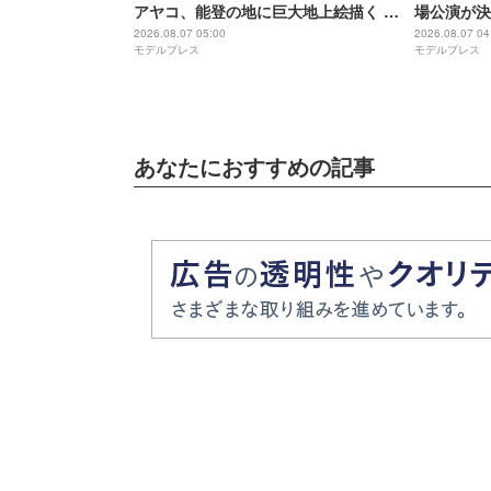
アヤコ、能登の地に巨大地上絵描く 完
場公演が決
成披露にはサプライズアーティストも
アップ
2026.08.07 05:00
2026.08.07 04
モデルプレス
モデルプレス
登場予定
あなたにおすすめの記事