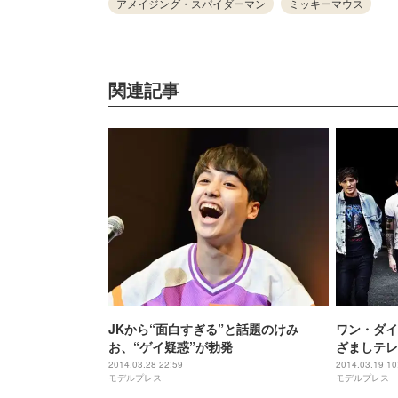
アメイジング・スパイダーマン
ミッキーマウス
関連記事
JKから“面白すぎる”と話題のけみ
ワン・ダイ
お、“ゲイ疑惑”が勃発
ざましテレ
ビューも公
2014.03.28 22:59
2014.03.19 10
モデルプレス
モデルプレス