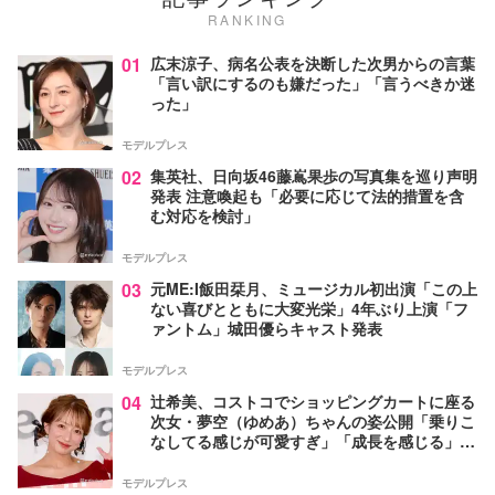
RANKING
01
広末涼子、病名公表を決断した次男からの言葉
「言い訳にするのも嫌だった」「言うべきか迷
った」
モデルプレス
02
集英社、日向坂46藤嶌果歩の写真集を巡り声明
発表 注意喚起も「必要に応じて法的措置を含
む対応を検討」
モデルプレス
03
元ME:I飯田栞月、ミュージカル初出演「この上
ない喜びとともに大変光栄」4年ぶり上演「フ
ァントム」城田優らキャスト発表
モデルプレス
04
辻希美、コストコでショッピングカートに座る
次女・夢空（ゆめあ）ちゃんの姿公開「乗りこ
なしてる感じが可愛すぎ」「成長を感じる」の
声
モデルプレス