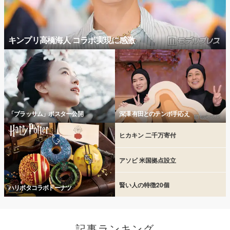
キンプリ高橋海人 コラボ実現に感激
「ブラッサム」ポスター公開
深澤 有田とのテンポ手応え
ヒカキン 二千万寄付
アソビ 米国拠点設立
賢い人の特徴20個
ハリポタコラボドーナツ
記事ランキング