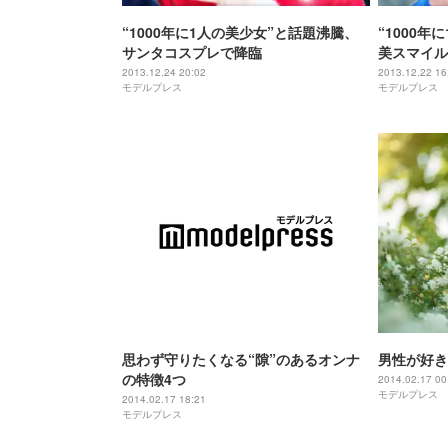
“1000年に1人の美少女”と話題沸騰、
“1000
サンタコスプレで降臨
美スマイル
2013.12.24 20:02
2013.12.22 16
モデルプレス
モデルプレス
思わず守りたくなる“隙”のあるオンナ
男性が好き
の特徴4つ
2014.02.17 00
モデルプレス
2014.02.17 18:21
モデルプレス