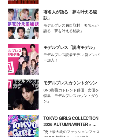
著名人が語る「夢を叶える秘
訣」
モデルプレス独自取材！著名人が
語る「夢を叶える秘訣」
モデルプレス「読者モデル」
モデルプレス読者モデル 新メンバ
ー加入！
モデルプレスカウントダウン
SNS影響力トレンド俳優・女優を
特集「モデルプレスカウントダウ
ン」
TOKYO GIRLS COLLECTION
2026 AUTUMN/WINTER × モ
デルプレス
"史上最大級のファッションフェス
タ"TGC情報をたっぷり紹介