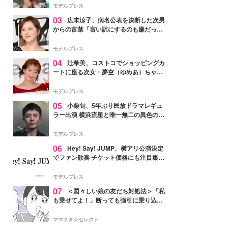
「かっこいい」と反響
モデルプレス
03
広末涼子、病名公表を決断した次男
からの言葉「言い訳にするのも嫌だっ
た」「言うべきか迷った」
モデルプレス
04
辻希美、コストコでショッピングカ
ートに座る次女・夢空（ゆめあ）ちゃん
の姿公開「乗りこなしてる感じが可愛す
ぎ」「成長を感じる」の声
モデルプレス
05
小栗旬、5年ぶり民放ドラマレギュ
ラー出演 横浜流星と唯一無二の異色のバ
ディで初共演【LOST10】
モデルプレス
06
Hey! Say! JUMP、横アリ公演決定
でファン歓喜 チケット価格にも注目集ま
る「激アツ」「平成に戻ったみたい」
モデルプレス
07
＜図々しい娘の友だち対処法＞「私
も乗せてよ！」断っても強引に乗り込ん
でくる友だち【第1話まんが】
ママスタ☆セレクト