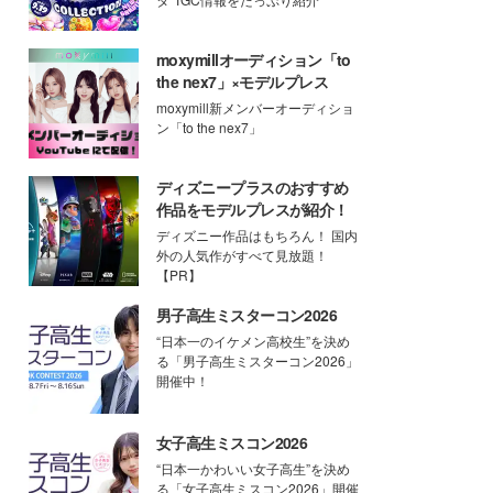
moxymillオーディション「to
the nex7」×モデルプレス
moxymill新メンバーオーディショ
ン「to the nex7」
ディズニープラスのおすすめ
作品をモデルプレスが紹介！
ディズニー作品はもちろん！ 国内
外の人気作がすべて見放題！
【PR】
男子高生ミスターコン2026
“日本一のイケメン高校生”を決め
る「男子高生ミスターコン2026」
開催中！
女子高生ミスコン2026
“日本一かわいい女子高生”を決め
る「女子高生ミスコン2026」開催