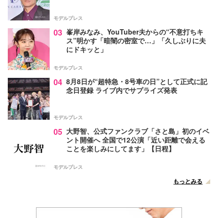
モデルプレス
03
峯岸みなみ、YouTuber夫からの“不意打ちキ
ス”明かす「暗闇の密室で…」「久しぶりに夫
にドキッと」
モデルプレス
04
8月8日が“超特急・8号車の日”として正式に記
念日登録 ライブ内でサプライズ発表
モデルプレス
05
大野智、公式ファンクラブ「さと島」初のイベ
ント開催へ 全国で12公演「近い距離で会える
ことを楽しみにしてます」【日程】
モデルプレス
もっとみる