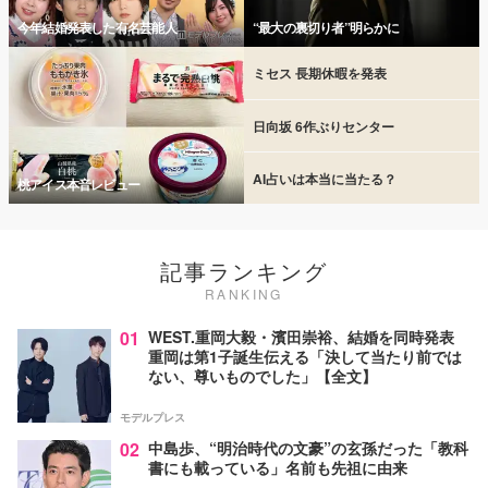
今年結婚発表した有名芸能人
“最大の裏切り者”明らかに
ミセス 長期休暇を発表
日向坂 6作ぶりセンター
AI占いは本当に当たる？
桃アイス本音レビュー
記事ランキング
RANKING
01
WEST.重岡大毅・濱田崇裕、結婚を同時発表
重岡は第1子誕生伝える「決して当たり前では
ない、尊いものでした」【全文】
モデルプレス
02
中島歩、“明治時代の文豪”の玄孫だった「教科
書にも載っている」名前も先祖に由来