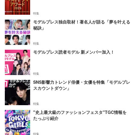
特集
モデルプレス独自取材！著名人が語る「夢を叶える
秘訣」
特集
モデルプレス読者モデル 新メンバー加入！
特集
SNS影響力トレンド俳優・女優を特集「モデルプレ
スカウントダウン」
特集
"史上最大級のファッションフェスタ"TGC情報を
たっぷり紹介
特集