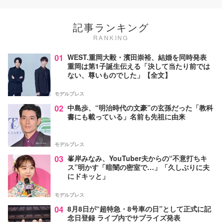
記事ランキング
RANKING
01
WEST.重岡大毅・濱田崇裕、結婚を同時発表
重岡は第1子誕生伝える「決して当たり前では
ない、尊いものでした」【全文】
モデルプレス
02
中島歩、“明治時代の文豪”の玄孫だった「教科
書にも載っている」名前も先祖に由来
モデルプレス
03
峯岸みなみ、YouTuber夫からの“不意打ちキ
ス”明かす「暗闇の密室で…」「久しぶりに夫
にドキッと」
モデルプレス
04
8月8日が“超特急・8号車の日”として正式に記
念日登録 ライブ内でサプライズ発表