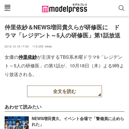
仲里依紗＆NEWS増田貴久らが研修医に　ド
ラマ「レジデント～5人の研修医」第1話放送
2012.10.18 17:30
115,055
views
女優の
仲里依紗
が主演するTBS系木曜ドラマ9「レジデン
ト～5人の研修医」の第1話が、10月18日（木）よる9時よ
り放送される。
全文を読む
あわせて読みたい
NEWS増田貴久、イベント会場で「警備員に止めら
れた」