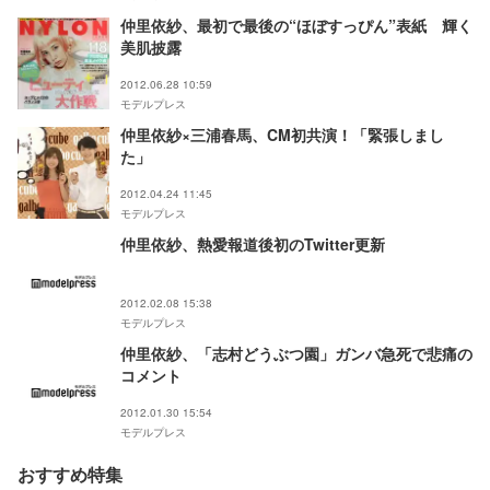
仲里依紗、最初で最後の“ほぼすっぴん”表紙 輝く
美肌披露
2012.06.28 10:59
モデルプレス
仲里依紗×三浦春馬、CM初共演！「緊張しまし
た」
2012.04.24 11:45
モデルプレス
仲里依紗、熱愛報道後初のTwitter更新
2012.02.08 15:38
モデルプレス
仲里依紗、「志村どうぶつ園」ガンバ急死で悲痛の
コメント
2012.01.30 15:54
モデルプレス
おすすめ特集