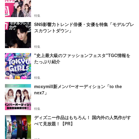
特集
SNS影響力トレンド俳優・女優を特集「モデルプレ
スカウントダウン」
特集
"史上最大級のファッションフェスタ"TGC情報を
たっぷり紹介
特集
moxymill新メンバーオーディション「to the
nex7」
特集
ディズニー作品はもちろん！ 国内外の人気作がす
べて見放題！【PR】