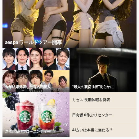
aespa ワールドツアー開幕
今年結婚発表した有名芸能人
“最大の裏切り者”明らかに
ミセス 長期休暇を発表
日向坂 6作ぶりセンター
AI占いは本当に当たる？
スタバ新作フローズンティー