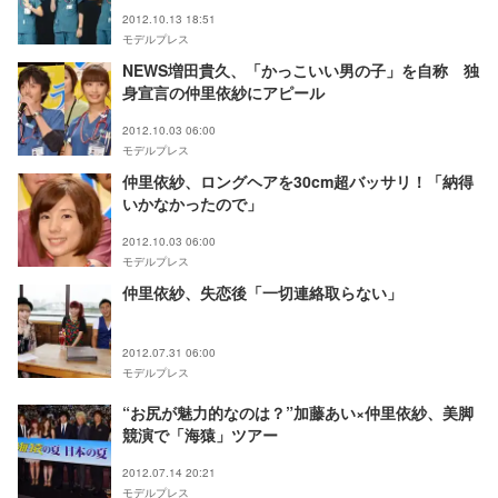
2012.10.13 18:51
モデルプレス
NEWS増田貴久、「かっこいい男の子」を自称 独
身宣言の仲里依紗にアピール
2012.10.03 06:00
モデルプレス
仲里依紗、ロングヘアを30cm超バッサリ！「納得
いかなかったので」
2012.10.03 06:00
モデルプレス
仲里依紗、失恋後「一切連絡取らない」
2012.07.31 06:00
モデルプレス
“お尻が魅力的なのは？”加藤あい×仲里依紗、美脚
競演で「海猿」ツアー
2012.07.14 20:21
モデルプレス