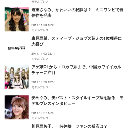
モデルプレス
道重さゆみ、かわいいの秘訣は？ ミニワンピで自
信作を発表
2011.11.03 16:06
モデルプレス
東原亜希、スティーブ・ジョブズ超えの1位獲得に
大喜び
2011.11.02 22:14
モデルプレス
アゲ嬢OLからエロカワ系まで、中国カワイイカル
チャーに注目
2011.10.29 13:50
モデルプレス
安めぐみ、美バスト・スタイルキープ法を語る モ
デルプレスインタビュー
2011.10.27 15:58
モデルプレス
川原亜矢子、一時休養 ファンの反応は？