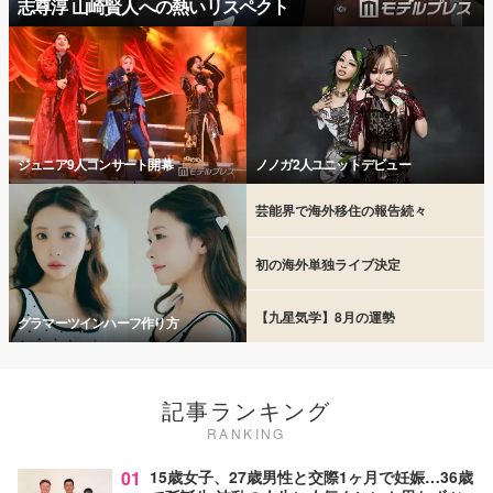
志尊淳 山崎賢人への熱いリスペクト
ジュニア9人コンサート開幕
ノノガ2人ユニットデビュー
芸能界で海外移住の報告続々
初の海外単独ライブ決定
【九星気学】8月の運勢
グラマーツインハーフ作り方
記事ランキング
RANKING
01
15歳女子、27歳男性と交際1ヶ月で妊娠…36歳