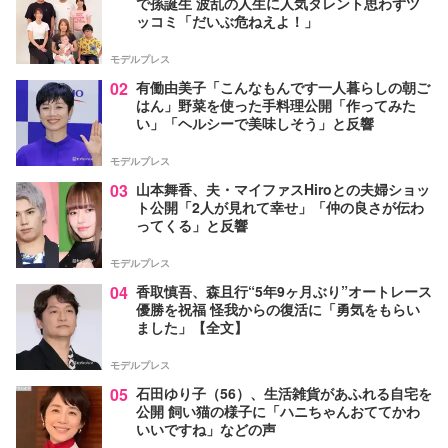
で孫誕生 波乱の人生に人気タレント思わずツ
ッコミ「だいぶ危ねえよ！」
モデルプレス
02
有働由美子「こんなもんです一人暮らしの朝ご
はん」野菜を使った手料理公開「作ってみた
い」「ヘルシーで美味しそう」と反響
モデルプレス
03
山本舞香、夫・マイファスHiroとの夫婦ショッ
ト公開「2人が見れて幸せ」「仲の良さが伝わ
ってくる」と反響
モデルプレス
04
香取慎吾、森且行“5年9ヶ月ぶり”オートレース
優勝を祝福 怪我からの復活に「勇気をもらい
ました」【全文】
モデルプレス
05
石田ゆり子（56）、生活雑貨があふれる自宅を
公開 飼い猫の様子に「ハニちゃんおててかわ
いいですね」などの声