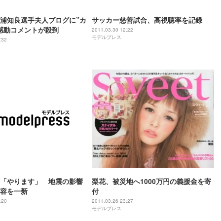
浦知良選手夫人ブログに”カ
サッカー慈善試合、高視聴率を記録
感動コメントが殺到
2011.03.30 12:22
モデルプレス
:32
「やります」 地震の影響
梨花、被災地へ1000万円の義援金を寄
容を一新
付
:20
2011.03.26 23:27
モデルプレス