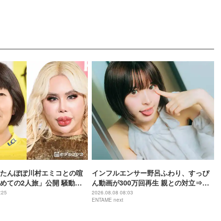
たんぽぽ川村エミコとの喧
インフルエンサー野呂ふわり、すっぴ
めての2人旅」公開 騒動前
ん動画が300万回再生 親との対立⇒ア
ンチに病み「動画全消し」の軌跡
:25
2026.08.08 08:03
ENTAME next