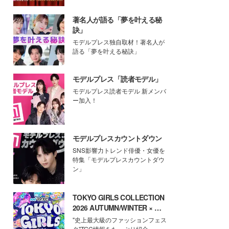
著名人が語る「夢を叶える秘
訣」
モデルプレス独自取材！著名人が
語る「夢を叶える秘訣」
モデルプレス「読者モデル」
モデルプレス読者モデル 新メンバ
ー加入！
モデルプレスカウントダウン
SNS影響力トレンド俳優・女優を
特集「モデルプレスカウントダウ
ン」
TOKYO GIRLS COLLECTION
2026 AUTUMN/WINTER × モ
デルプレス
"史上最大級のファッションフェス
タ"TGC情報をたっぷり紹介