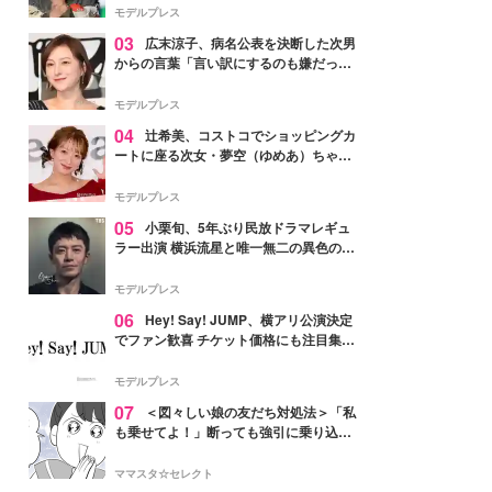
「かっこいい」と反響
モデルプレス
03
広末涼子、病名公表を決断した次男
からの言葉「言い訳にするのも嫌だっ
た」「言うべきか迷った」
モデルプレス
04
辻希美、コストコでショッピングカ
ートに座る次女・夢空（ゆめあ）ちゃん
の姿公開「乗りこなしてる感じが可愛す
ぎ」「成長を感じる」の声
モデルプレス
05
小栗旬、5年ぶり民放ドラマレギュ
ラー出演 横浜流星と唯一無二の異色のバ
ディで初共演【LOST10】
モデルプレス
06
Hey! Say! JUMP、横アリ公演決定
でファン歓喜 チケット価格にも注目集ま
る「激アツ」「平成に戻ったみたい」
モデルプレス
07
＜図々しい娘の友だち対処法＞「私
も乗せてよ！」断っても強引に乗り込ん
でくる友だち【第1話まんが】
ママスタ☆セレクト