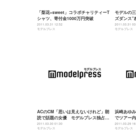
「梨花×sweet」コラボチャリティーT
モデルの三
シャツ、寄付金1000万円突破
ズダンス”
2011.03.31 12:52
2011.03.31 03
モデルプレス
モデルプレス
ACのCM「思いは見えないけれど」朗
浜崎あゆみ
読で話題の女優 モデルプレス独占イ
でツアー内
ンタビュー
2011.03.30 01:30
2011.03.29 16
モデルプレス
モデルプレス