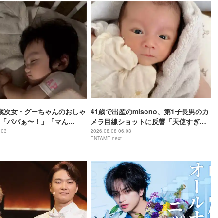
歳次女・グーちゃんのおしゃ
41歳で出産のmisono、第1子長男のカ
「パパぁ〜！」「マん
メラ目線ショットに反響「天使すぎ
る」
:03
2026.08.08 06:03
ENTAME next