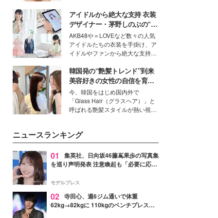
いという読者も多いのでは？そん
アイドルから絶大な支持 衣装
な美容の常識を大きく変える可能
性を秘めた、革新的な「Water
デザイナー・茅野しのぶの“可
Capturing Skin（ウォーターキャ
愛い”を作る美学＜「シチズン
AKB48や＝LOVEなど数々の人気
プチャリングスキン：捕水肌）」
クロスシー」インタビュー＞
アイドルたちの衣装を手掛け、ア
技術を、花王が構築した。
イドルやファンから絶大な支持を
得る、株式会社オサレカンパニー
韓国発の“艶髪トレンド”到来
取締役兼クリエイティブディレク
ター・茅野しのぶ。一人ひとりの
美容好きの女性の自信を育む
個性に寄り添い、魅力を引き出す
「ヘアケア事情」って？
今、韓国をはじめ国内外で
衣装作りは、多くの女性たちに勇
「Glass Hair（グラスヘア）」と
気と自信を与え続けている。
呼ばれる艶髪スタイルが熱い視線
を集めています。メイクやファッ
ションの完成度を高めるベースと
ニュースランキング
して、“髪そのものの美しさ”に改
めて注目する人が増えている様
子。今回は、そんな憧れの艶やか
01
集英社、日向坂46藤嶌果歩の写真集
な髪を日常で叶える、美容好きの
を巡り声明発表 注意喚起も「必要に応じ
女性たちのヘアケア事情を紹介し
て法的措置を含む対応を検討」
ます。
モデルプレス
02
寺田心、週6ジム通いで体重
62kg→82kgに 110kgのベンチプレス持
ち上げる姿披露「胸板の厚みすごい」