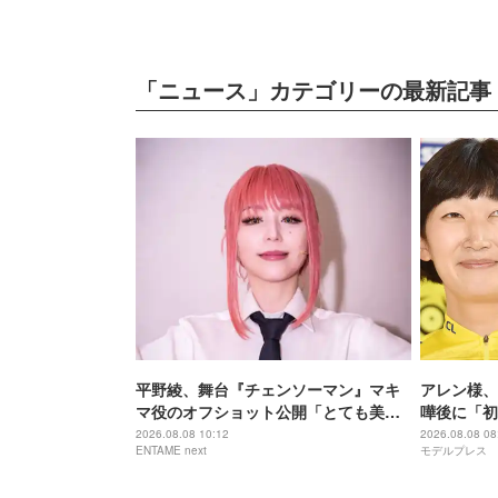
「ニュース」カテゴリーの最新記事
平野綾、舞台『チェンソーマン』マキ
アレン様、
マ役のオフショット公開「とても美し
嘩後に「初
い」「イメージぴったり」
に収録
2026.08.08 10:12
2026.08.08 08
ENTAME next
モデルプレス