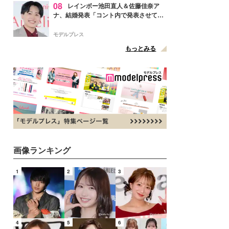
08
レインボー池田直人＆佐藤佳奈ア
ナ、結婚発表「コント内で発表させてい
ただきました」読売テレビ退社は生活拠
点変更のため
モデルプレス
もっとみる
画像ランキング
1
2
3
4
5
6