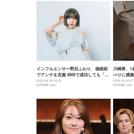
インフルエンサー野呂ふわり、催眠術
川崎希、1
でアンチを克服 SNSで成功しても「全
べりに感激
部猫のため」21歳の素顔
マ！」
2026.08.08 08:03
2026.08.08 07
ENTAME next
ENTAME next