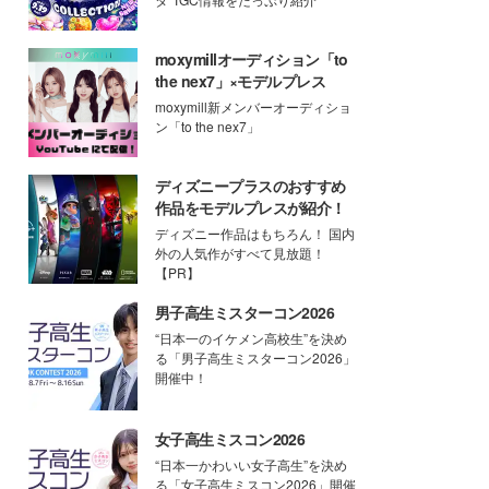
moxymillオーディション「to
the nex7」×モデルプレス
moxymill新メンバーオーディショ
ン「to the nex7」
ディズニープラスのおすすめ
作品をモデルプレスが紹介！
ディズニー作品はもちろん！ 国内
外の人気作がすべて見放題！
【PR】
男子高生ミスターコン2026
“日本一のイケメン高校生”を決め
る「男子高生ミスターコン2026」
開催中！
女子高生ミスコン2026
“日本一かわいい女子高生”を決め
る「女子高生ミスコン2026」開催