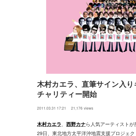
木村カエラ、直筆サイン入り
チャリティー開始　
/
Unmute
2011.03.31 17:21
21,176
views
木村カエラ
、
西野カナ
ら人気アーティストが
29日、東北地方太平洋沖地震支援プロジェクト「Ti