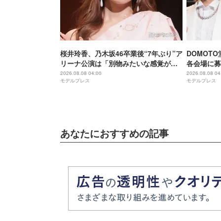
桜井玲香、乃木坂46卒業後“7年ぶり”ア
DOMOT
リーナ公演は「別物みたいな感覚があ
各会場に募
る」【New HISTORY COMING】
け「ステー
2026.08.08 04:00
2026.08.08 04
モデルプレス
モデルプレス
になれば」
あなたにおすすめの記事