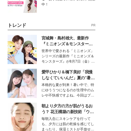
中！
トレンド
PR
宮城舞・島村雄大、最新作
『ミニオンズ＆モンスター
ズ』の魅力熱弁 ハチャメチャ
世界中で愛される「ミニオンズ」
だけじゃない“友情と絆”に感
シリーズの最新作『ミニオンズ＆
動
モンスターズ』が8月7日（金）に
公開。モデルプレスでは、“大のミ
愛甲ひかり＆橋下美好「我慢
ニオン好き”という共通点を持つモ
デルの宮城舞と島村雄大の特別対
しなくていいんだ」夏の“暑さ
談をお届け！それぞれの視点か
対策”の新しい選択肢とは？
本格的な夏が到来！暑い中で、特
ら、今作ならではの魅力や予想外
にゆううつになるのが生理中のム
の感動をもたらす奥深いストーリ
レや不快感ですよね。今回はプラ
ーについて熱く語り合ってもらっ
イベートでも仲良しで旅行好きな
た。
朝より夕方の方が肌がうるお
モデル・愛甲ひかりさんと橋下美
好さんを迎えて本音で女子会トー
う？ 花王構築の新技術「ウォ
ク。猛暑のお出かけを快適に過ご
ーターキャプチャリングスキ
毎朝入念にスキンケアを行って
すヒントや、2人が感動した夏の
ン（捕水肌）」がスキンケア
も、夕方には肌の乾燥を感じてし
生理の新常識にも迫りました。
の常識を変える予感
まったり、保湿ミストが手放せな