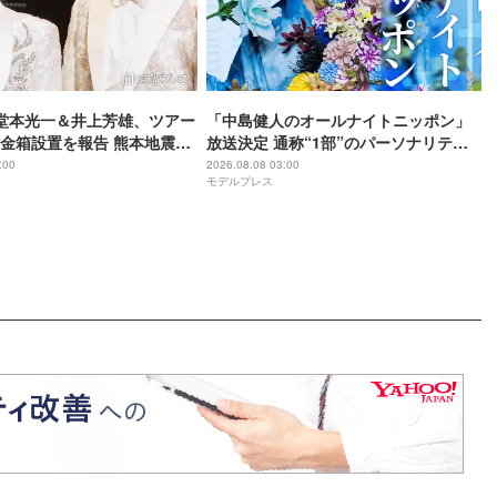
O堂本光一＆井上芳雄、ツアー
「中島健人のオールナイトニッポン」
金箱設置を報告 熊本地震受
放送決定 通称“1部”のパーソナリティ
ジから元気を届けられる形
初担当
:00
2026.08.08 03:00
モデルプレス