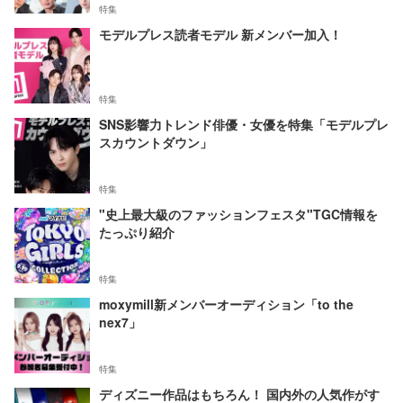
特集
モデルプレス読者モデル 新メンバー加入！
特集
SNS影響力トレンド俳優・女優を特集「モデルプレ
スカウントダウン」
特集
"史上最大級のファッションフェスタ"TGC情報を
たっぷり紹介
特集
moxymill新メンバーオーディション「to the
nex7」
特集
ディズニー作品はもちろん！ 国内外の人気作がす