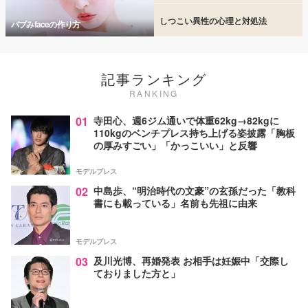
しつこい異性の心理と対処法
バブみfaceの作り方
記事ランキング
RANKING
01
寺田心、週6ジム通いで体重62kg→82kgに
110kgのベンチプレス持ち上げる姿披露「胸板
の厚みすごい」「かっこいい」と反響
モデルプレス
02
中島歩、“明治時代の文豪”の玄孫だった「教科
書にも載っている」名前も先祖に由来
モデルプレス
03
及川光博、再婚発表 お相手は妊娠中「交際し
ておりました方と」