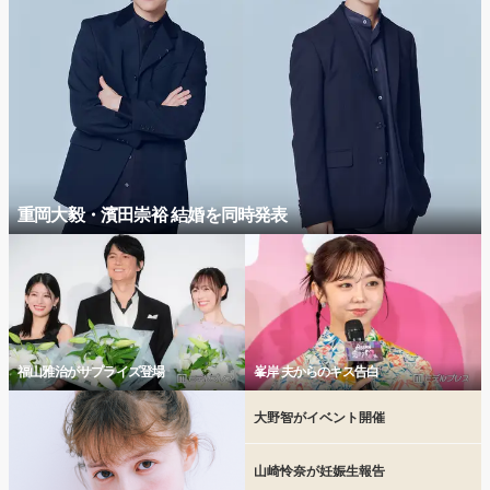
重岡大毅・濱田崇裕 結婚を同時発表
福山雅治がサプライズ登場
峯岸 夫からのキス告白
大野智がイベント開催
山崎怜奈が妊娠生報告