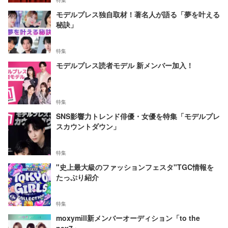
特集
モデルプレス独自取材！著名人が語る「夢を叶える
秘訣」
特集
モデルプレス読者モデル 新メンバー加入！
特集
SNS影響力トレンド俳優・女優を特集「モデルプレ
スカウントダウン」
特集
"史上最大級のファッションフェスタ"TGC情報を
たっぷり紹介
特集
moxymill新メンバーオーディション「to the