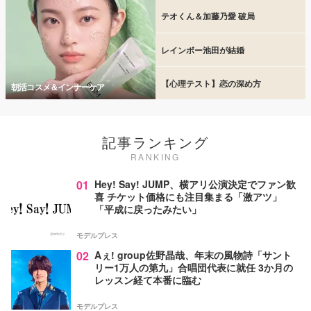
テオくん＆加藤乃愛 破局
レインボー池田が結婚
【心理テスト】恋の深め方
朝活コスメ＆インナーケア
記事ランキング
RANKING
01
Hey! Say! JUMP、横アリ公演決定でファン歓
喜 チケット価格にも注目集まる「激アツ」
「平成に戻ったみたい」
モデルプレス
02
Aぇ! group佐野晶哉、年末の風物詩「サント
リー1万人の第九」合唱団代表に就任 3か月の
レッスン経て本番に臨む
モデルプレス