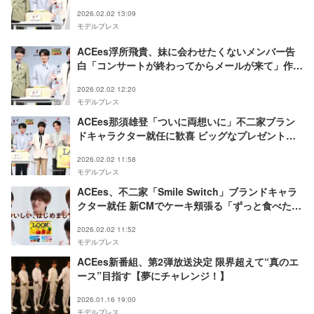
に支障出るので…」
2026.02.02 13:09
モデルプレス
ACEes浮所飛貴、妹に会わせたくないメンバー告
白「コンサートが終わってからメールが来て」作間
龍斗「担降りだ…」
2026.02.02 12:20
モデルプレス
ACEes那須雄登「ついに両想いに」不二家ブラン
ドキャラクター就任に歓喜 ビッグなプレゼントに
も笑顔
2026.02.02 11:58
モデルプレス
ACEes、不二家「Smile Switch」ブランドキャラ
クター就任 新CMでケーキ頬張る「ずっと食べたー
い！と思いながらケーキを見つめていました」
2026.02.02 11:52
モデルプレス
ACEes新番組、第2弾放送決定 限界超えて“真のエ
ース”目指す【夢にチャレンジ！】
2026.01.16 19:00
モデルプレス