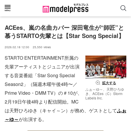
ACEes、嵐の名曲カバー 深田竜生が“師匠”と
慕うSTARTO先輩とは【Star Song Special】
2026.02.18 12:00
25,550
views
STARTO ENTERTAINMENT所属の
先輩アーティストとジュニアが出演
する音楽番組「Star Song Special
拡大する
Season2」（隔週木曜午後4時〜／
ふぉ～ゆ～、天野ひろゆ
Prime Video・DMM TV）の＃10が、
き、ACEes（C）Storm
Labels Inc.
2月19日午後4時より配信開始。MC
は天野ひろゆき（キャイ～ン）が務め、ゲストとして
ふぉ
～ゆ～
が出演する。