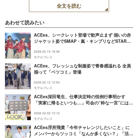
全文を読む
あわせて読みたい
ACEes、シークレット登場で歓声止まず 揃いの赤
ジャケット姿でSMAP・嵐・キンプリなどSTARTO
名曲披露【TGCあいち・なごや2026】
2026.02.15 18:36
モデルプレス
ACEes、フレッシュな制服姿で青春感溢れる 全員
揃って「ベツコミ」登場
2026.02.12 12:00
モデルプレス
ACEes深田竜生、仕事決定時の恒例行事明かす
「実家に帰るといつも…」司会の“粋な一言”には
「一本取られました（笑）」
2026.02.02 13:12
モデルプレス
ACEes浮所飛貴「今年チャレンジしたいこと」に
メンバーからツッコミ「なんか多くない？」「活動