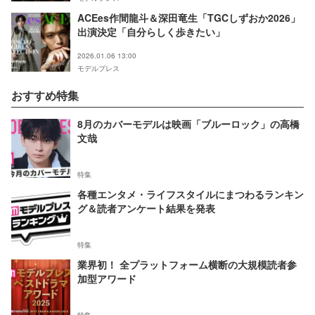
ACEes作間龍斗＆深田竜生「TGCしずおか2026」
出演決定「⾃分らしく歩きたい」
2026.01.06 13:00
モデルプレス
おすすめ特集
8月のカバーモデルは映画「ブルーロック」の高橋
文哉
特集
各種エンタメ・ライフスタイルにまつわるランキン
グ＆読者アンケート結果を発表
特集
業界初！ 全プラットフォーム横断の大規模読者参
加型アワード