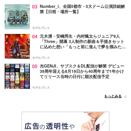
03
Number_i、全国5都市・5大ドーム公演詳細解
禁【日程・場所一覧】
モデルプレス
04
元木湧・安嶋秀生・内村颯太らジュニア9人
「Three」開幕 3人制作の新曲＆手描きセット
に込めた想い「もっと前に進んで夢を掴みた
い」【ゲネプロレポ】
モデルプレス
05
光GENJI、サブスク＆DL配信が解禁 デビュー
39周年迎える8月19日から40周年まで1年かけ
てリリース当時の日付に順次配信予定
モデルプレス
もっとみる