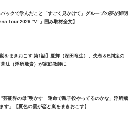
アーバックで学んだこと「すごく見かけて」グループの夢が鮮明
ena Tour 2026 “V”」囲み取材全文】
嵐をまきおこす 第1話】夏輝（深田竜生）、失恋＆E判定の
・蒼汰（浮所飛貴）が家庭教師に
生、“芸能界の母”明かす「運命で親子役やってるのかな」浮所飛
ます」【夏色の雲が恋と嵐をまきおこす】