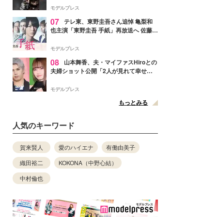
リリースへ
モデルプレス
07
テレ東、東野圭吾さん追悼 亀梨和
也主演「東野圭吾 手紙」再放送へ 佐藤隆
太・本田翼・中村倫也ら出演
モデルプレス
08
山本舞香、夫・マイファスHiroとの
夫婦ショット公開「2人が見れて幸せ」
「仲の良さが伝わってくる」と反響
モデルプレス
もっとみる
人気のキーワード
賀来賢人
愛のハイエナ
有働由美子
織田裕二
KOKONA（中野心結）
中村倫也