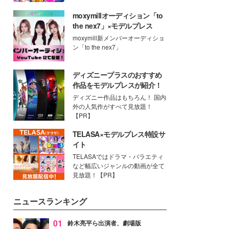
moxymillオーディション「to
the nex7」×モデルプレス
moxymill新メンバーオーディショ
ン「to the nex7」
ディズニープラスのおすすめ
作品をモデルプレスが紹介！
ディズニー作品はもちろん！ 国内
外の人気作がすべて見放題！
【PR】
TELASA×モデルプレス特設サ
イト
TELASAではドラマ・バラエティ
など幅広いジャンルの動画が全て
見放題！【PR】
ニュースランキング
01
鈴木亮平ら出演者、劇場版