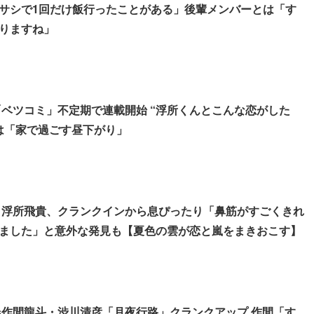
サシで1回だけ飯行ったことがある」後輩メンバーとは「す
りますね」
貴「ベツコミ」不定期で連載開始 “浮所くんとこんな恋がした
は「家で過ごす昼下がり」
生＆浮所飛貴、クランクインから息ぴったり「鼻筋がすごくきれ
ました」と意外な発見も【夏色の雲が恋と嵐をまきおこす】
es作間龍斗・渋川清彦「月夜行路」クランクアップ 作間「す