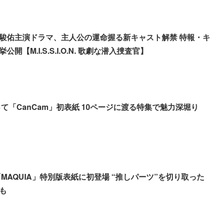
駿佑主演ドラマ、主人公の運命握る新キャスト解禁 特報・キ
開【M.I.S.S.I.O.N. 歌劇な潜入捜査官】
って「CanCam」初表紙 10ページに渡る特集で魅力深堀り
「MAQUIA」特別版表紙に初登場 “推しパーツ”を切り取った
も