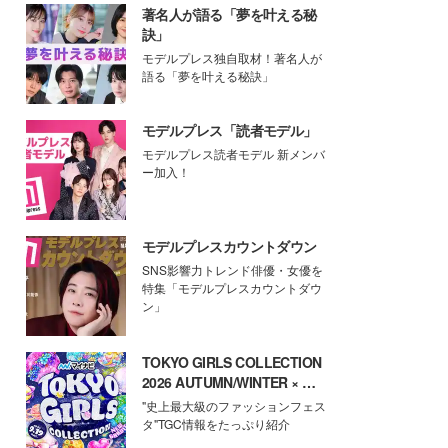
著名人が語る「夢を叶える秘
訣」
モデルプレス独自取材！著名人が
語る「夢を叶える秘訣」
モデルプレス「読者モデル」
モデルプレス読者モデル 新メンバ
ー加入！
モデルプレスカウントダウン
SNS影響力トレンド俳優・女優を
特集「モデルプレスカウントダウ
ン」
TOKYO GIRLS COLLECTION
2026 AUTUMN/WINTER × モ
デルプレス
"史上最大級のファッションフェス
タ"TGC情報をたっぷり紹介