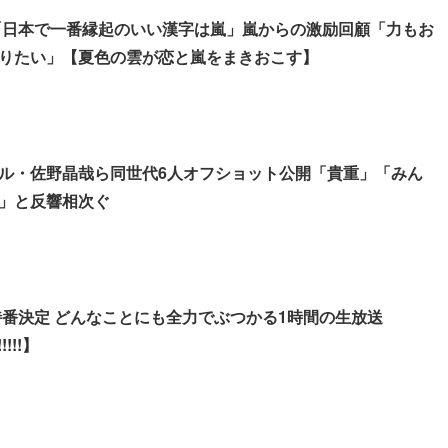
生「日本で一番縁起のいい漢字は嵐」嵐からの激励回顧「力もお
りたい」【夏色の雲が恋と嵐をまきおこす】
ル・佐野晶哉ら同世代6人オフショット公開「貴重」「みん
」と反響相次ぐ
オ特番決定 どんなことにも全力でぶつかる1時間の生放送
!!!!】