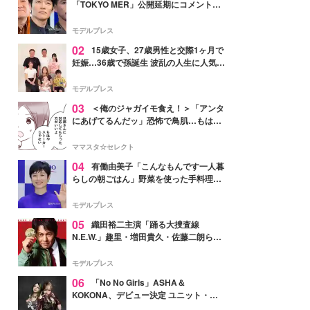
「TOKYO MER」公開延期にコメント
「現実のヒーローたちにチームMERから
最大の敬意とエールを」
モデルプレス
02
15歳女子、27歳男性と交際1ヶ月で
妊娠…36歳で孫誕生 波乱の人生に人気タ
レント思わずツッコミ「だいぶ危ねえ
よ！」
モデルプレス
03
＜俺のジャガイモ食え！＞「アンタ
にあげてるんだッ」恐怖で鳥肌…もはや
ストーカー？【第3話まんが】
ママスタ☆セレクト
04
有働由美子「こんなもんです一人暮
らしの朝ごはん」野菜を使った手料理公
開「作ってみたい」「ヘルシーで美味し
そう」と反響
モデルプレス
05
織田裕二主演「踊る大捜査線
N.E.W.」趣里・増田貴久・佐藤二朗ら新
メンバー紹介映像解禁 各キャラクター象
徴する“謎のキーワード”も
モデルプレス
06
「No No Girls」ASHA＆
KOKONA、デビュー決定 ユニット・
TAKARAとしてセルフプロデュース楽曲