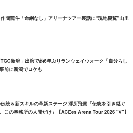
貴＆作間龍斗「命綱なし」アリーナツアー裏話に“現地観覧”山里
我「TGC新潟」出演で約6年ぶりランウェイウォーク「自分らし
事前に新潟でロケも
所の伝統＆新スキルの革新ステージ 浮所飛貴「伝統を引き継ぐ
の事務所の人間だけ」【ACEes Arena Tour 2026 “V”】