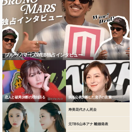
ブルーノマーズWEB独占インタビュー
恋人と破局 決断の理由語る
病名公表決断した息子の言葉
寿美花代さん死去
元TBS山本アナ 離婚発表