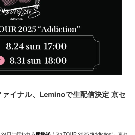
ーファイナル、Leminoで生配信決定 京セ
Loaded
:
90.51%
月24日に行われる
櫻坂46
「5th TOUR 2025 “Addiction”」京セ