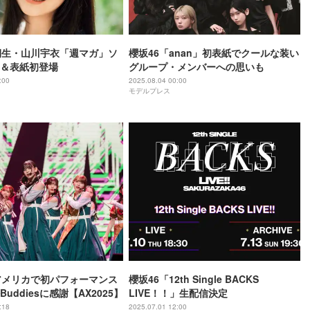
期生・山川宇衣「週マガ」ソ
櫻坂46「anan」初表紙でクールな装い
＆表紙初登場
グループ・メンバーへの思いも
:00
2025.08.04 00:00
モデルプレス
アメリカで初パフォーマンス
櫻坂46「12th Single BACKS
uddiesに感謝【AX2025】
LIVE！！」生配信決定
:18
2025.07.01 12:00