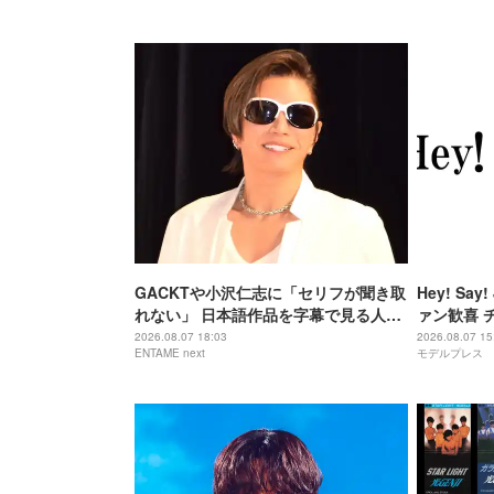
GACKTや小沢仁志に「セリフが聞き取
Hey! S
れない」 日本語作品を字幕で見る人が
ァン歓喜 
増えている背景
「激アツ」
2026.08.07 18:03
2026.08.07 15
ENTAME next
モデルプレス