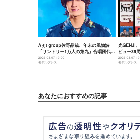
Aぇ! group佐野晶哉、年末の風物詩
光GENJ
「サントリー1万人の第九」合唱団代表
ビュー39
に就任 3か月のレッスン経て本番に臨
年まで1年
2026.08.07 10:00
2026.08.07 10
モデルプレス
モデルプレス
む
順次配信予
あなたにおすすめの記事