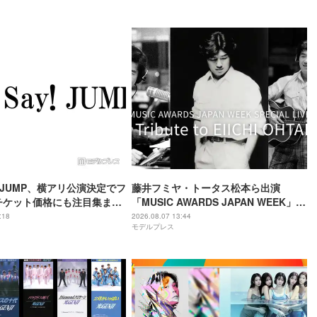
ay! JUMP、横アリ公演決定でフ
藤井フミヤ・トータス松本ら出演
チケット価格にも注目集まる
「MUSIC AWARDS JAPAN WEEK」人
「平成に戻ったみたい」
気2公演、Leminoで配信決定
:18
2026.08.07 13:44
モデルプレス