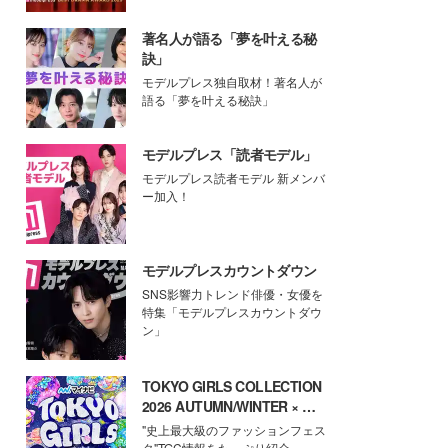
著名人が語る「夢を叶える秘
訣」
モデルプレス独自取材！著名人が
語る「夢を叶える秘訣」
モデルプレス「読者モデル」
モデルプレス読者モデル 新メンバ
ー加入！
モデルプレスカウントダウン
SNS影響力トレンド俳優・女優を
特集「モデルプレスカウントダウ
ン」
TOKYO GIRLS COLLECTION
2026 AUTUMN/WINTER × モ
デルプレス
"史上最大級のファッションフェス
タ"TGC情報をたっぷり紹介