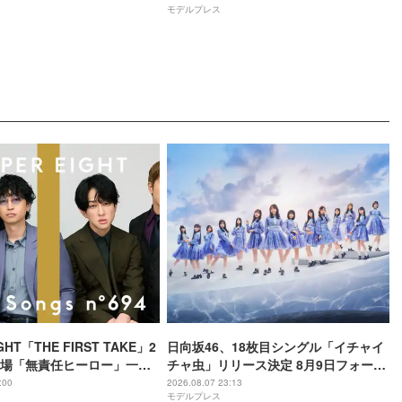
モデルプレス
GHT「THE FIRST TAKE」2
日向坂46、18枚目シングル「イチャイ
場「無責任ヒーロー」一発
チャ虫」リリース決定 8月9日フォーメ
8年8月8日公開・THEイナズ
ーション発表へ
:00
2026.08.07 23:13
モデルプレス
別パフォーマンス