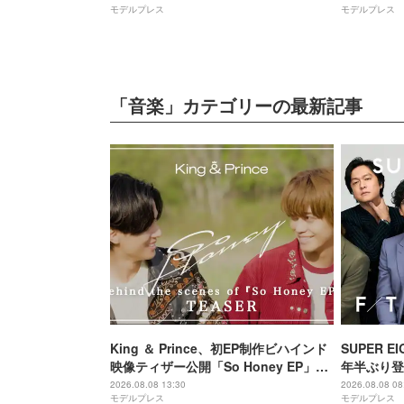
モデルプレス
モデルプレス
好きになりました」
「音楽」カテゴリーの最新記事
King ＆ Prince、初EP制作ビハインド
SUPER EI
映像ティザー公開「So Honey EP」初
年半ぶり登
回限定盤B収録
撮り 令和
2026.08.08 13:30
2026.08.08 08
モデルプレス
モデルプレス
マ戦隊と特