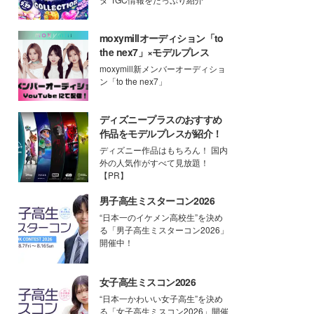
moxymillオーディション「to
the nex7」×モデルプレス
moxymill新メンバーオーディショ
ン「to the nex7」
ディズニープラスのおすすめ
作品をモデルプレスが紹介！
ディズニー作品はもちろん！ 国内
外の人気作がすべて見放題！
【PR】
男子高生ミスターコン2026
“日本一のイケメン高校生”を決め
る「男子高生ミスターコン2026」
開催中！
女子高生ミスコン2026
“日本一かわいい女子高生”を決め
る「女子高生ミスコン2026」開催