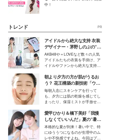
中！
トレンド
PR
アイドルから絶大な支持 衣装
デザイナー・茅野しのぶの“可
愛い”を作る美学＜「シチズン
AKB48や＝LOVEなど数々の人気
クロスシー」インタビュー＞
アイドルたちの衣装を手掛け、ア
イドルやファンから絶大な支持を
得る、株式会社オサレカンパニー
朝より夕方の方が肌がうるお
取締役兼クリエイティブディレク
ター・茅野しのぶ。一人ひとりの
う？ 花王構築の新技術「ウォ
個性に寄り添い、魅力を引き出す
ーターキャプチャリングスキ
毎朝入念にスキンケアを行って
衣装作りは、多くの女性たちに勇
ン（捕水肌）」がスキンケア
も、夕方には肌の乾燥を感じてし
気と自信を与え続けている。
の常識を変える予感
まったり、保湿ミストが手放せな
いという読者も多いのでは？そん
愛甲ひかり＆橋下美好「我慢
な美容の常識を大きく変える可能
性を秘めた、革新的な「Water
しなくていいんだ」夏の“暑さ
Capturing Skin（ウォーターキャ
対策”の新しい選択肢とは？
本格的な夏が到来！暑い中で、特
プチャリングスキン：捕水肌）」
にゆううつになるのが生理中のム
技術を、花王が構築した。
レや不快感ですよね。今回はプラ