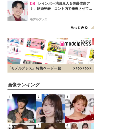
08
レインボー池田直人＆佐藤佳奈ア
ナ、結婚発表「コント内で発表させてい
ただきました」読売テレビ退社は生活拠
点変更のため
モデルプレス
もっとみる
画像ランキング
1
2
3
4
5
6