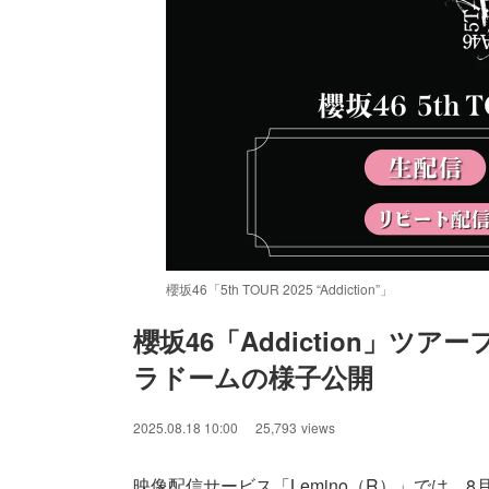
櫻坂46「5th TOUR 2025 “Addiction”」
櫻坂46「Addiction」ツア
ラドームの様子公開
/
Unmute
2025.08.18 10:00
25,793
views
映像配信サービス「Lemino（R）」では、8