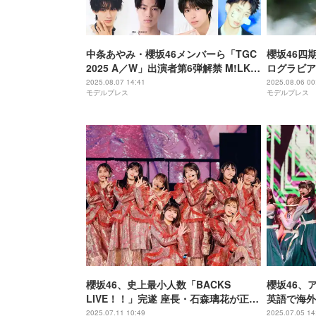
中条あやみ・櫻坂46メンバーら「TGC
櫻坂46四
2025 A／W」出演者第6弾解禁 M!LK曽
ログラビア
野舜太・夏⽣⼤湖・MON7Aは初出演
2025.08.07 14:41
2025.08.06 00
モデルプレス
モデルプレス
櫻坂46、史上最小人数「BACKS
櫻坂46、
LIVE！！」完遂 座長・石森璃花が正直
英語で海外B
な思い語る「もっとメンバーのことが
2025.07.11 10:49
2025.07.05 14