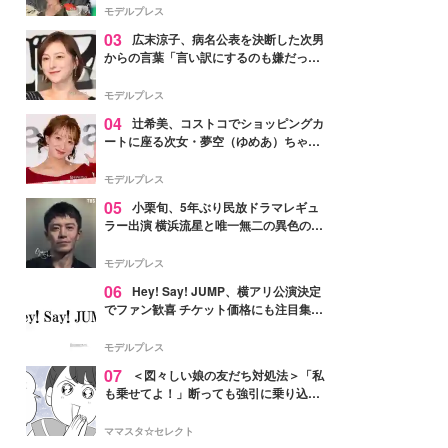
「かっこいい」と反響
モデルプレス
03
広末涼子、病名公表を決断した次男
からの言葉「言い訳にするのも嫌だっ
た」「言うべきか迷った」
モデルプレス
04
辻希美、コストコでショッピングカ
ートに座る次女・夢空（ゆめあ）ちゃん
の姿公開「乗りこなしてる感じが可愛す
ぎ」「成長を感じる」の声
モデルプレス
05
小栗旬、5年ぶり民放ドラマレギュ
ラー出演 横浜流星と唯一無二の異色のバ
ディで初共演【LOST10】
モデルプレス
06
Hey! Say! JUMP、横アリ公演決定
でファン歓喜 チケット価格にも注目集ま
る「激アツ」「平成に戻ったみたい」
モデルプレス
07
＜図々しい娘の友だち対処法＞「私
も乗せてよ！」断っても強引に乗り込ん
でくる友だち【第1話まんが】
ママスタ☆セレクト