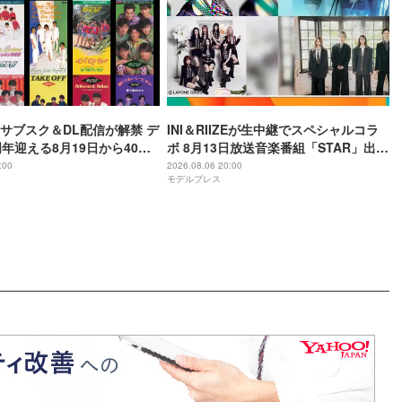
I、サブスク＆DL配信が解禁 デ
INI＆RIIZEが生中継でスペシャルコラ
周年迎える8月19日から40周
ボ 8月13日放送音楽番組「STAR」出演
かけてリリース当時の日付に
アーティスト発表
:00
2026.08.06 20:00
モデルプレス
定