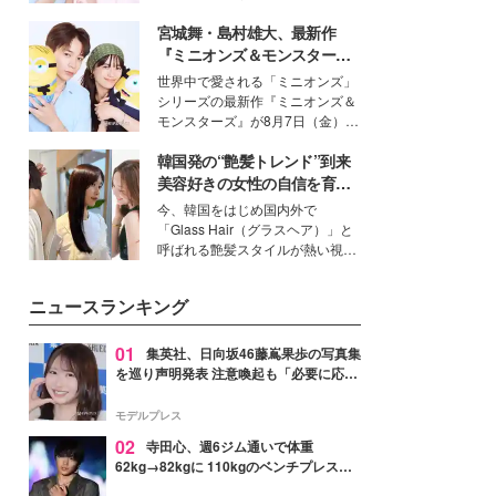
イベートでも仲良しで旅行好きな
宮城舞・島村雄大、最新作
モデル・愛甲ひかりさんと橋下美
好さんを迎えて本音で女子会トー
『ミニオンズ＆モンスター
ク。猛暑のお出かけを快適に過ご
ズ』の魅力熱弁 ハチャメチャ
世界中で愛される「ミニオンズ」
すヒントや、2人が感動した夏の
だけじゃない“友情と絆”に感
シリーズの最新作『ミニオンズ＆
生理の新常識にも迫りました。
動
モンスターズ』が8月7日（金）に
公開。モデルプレスでは、“大のミ
韓国発の“艶髪トレンド”到来
ニオン好き”という共通点を持つモ
デルの宮城舞と島村雄大の特別対
美容好きの女性の自信を育む
談をお届け！それぞれの視点か
「ヘアケア事情」って？
今、韓国をはじめ国内外で
ら、今作ならではの魅力や予想外
「Glass Hair（グラスヘア）」と
の感動をもたらす奥深いストーリ
呼ばれる艶髪スタイルが熱い視線
ーについて熱く語り合ってもらっ
を集めています。メイクやファッ
た。
ションの完成度を高めるベースと
ニュースランキング
して、“髪そのものの美しさ”に改
めて注目する人が増えている様
子。今回は、そんな憧れの艶やか
01
集英社、日向坂46藤嶌果歩の写真集
な髪を日常で叶える、美容好きの
を巡り声明発表 注意喚起も「必要に応じ
女性たちのヘアケア事情を紹介し
て法的措置を含む対応を検討」
ます。
モデルプレス
02
寺田心、週6ジム通いで体重
62kg→82kgに 110kgのベンチプレス持
ち上げる姿披露「胸板の厚みすごい」