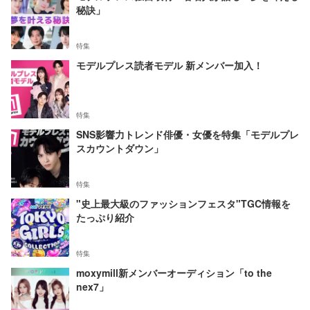
秘訣」
特集
モデルプレス読者モデル 新メンバー加入！
特集
SNS影響力トレンド俳優・女優を特集「モデルプレ
スカウントダウン」
特集
"史上最大級のファッションフェスタ"TGC情報を
たっぷり紹介
特集
moxymill新メンバーオーディション「to the
nex7」