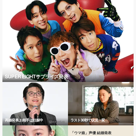
SUPER EIGHTサプライズ発表
再婚発表 お相手は妊娠中
ラスト30秒で状況一変
「ウマ娘」声優 結婚発表