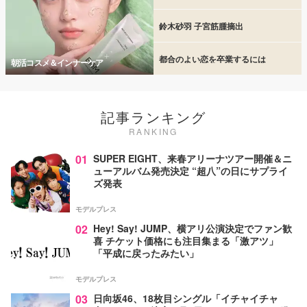
鈴木砂羽 子宮筋腫摘出
都合のよい恋を卒業するには
朝活コスメ＆インナーケア
記事ランキング
RANKING
01
SUPER EIGHT、来春アリーナツアー開催＆ニ
ューアルバム発売決定 “超八”の日にサプライ
ズ発表
モデルプレス
02
Hey! Say! JUMP、横アリ公演決定でファン歓
喜 チケット価格にも注目集まる「激アツ」
「平成に戻ったみたい」
モデルプレス
03
日向坂46、18枚目シングル「イチャイチャ