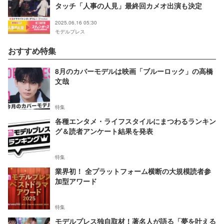
タッチ「人事の人見」最終回カメオ出演も決定
2025.06.16 05:30
モデルプレス
おすすめ特集
8月のカバーモデルは映画「ブルーロック」の高橋
文哉
特集
各種エンタメ・ライフスタイルにまつわるランキン
グ＆読者アンケート結果を発表
特集
業界初！ 全プラットフォーム横断の大規模読者参
加型アワード
特集
モデルプレス独自取材！著名人が語る「夢を叶える