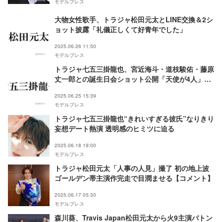
モデルプレス
大物女性歌手、トラジャ松田元太とLINE交換＆2シ
ョット披露「礼儀正しくて好青年でした」
2025.06.26 11:50
モデルプレス
トラジャ七五三掛龍也、宮近海斗・道枝駿佑・藤原
丈一郎との誕生日会ショット公開「天使が4人」
「豪華すぎ」の声
2025.06.25 15:39
モデルプレス
トラジャ七五三掛龍也“きれいすぎる彼氏”なりきり
妄想デート熱演 透明感のヒミツに迫る
2025.06.18 19:00
モデルプレス
トラジャ松田元太「人事の人見」撮了 初の地上波
ゴールデン帯主演作完走で目潤ませる【コメント】
2025.06.17 05:30
モデルプレス
森川葵、Travis Japan松田元太から火9主演バトン