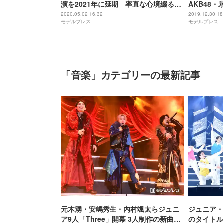
演を2021年に延期 率直な心境綴る
AKB48
「絶対に気持ちは折りません」
コ大＞
2020.05.02 16:32
2019.12.30 18
モデルプレス
モデルプレス
「音楽」カテゴリーの最新記事
元木湧・安嶋秀生・内村颯太らジュニ
ジュニア・
ア9人「Three」開幕 3人制作の新曲＆
のタイトル