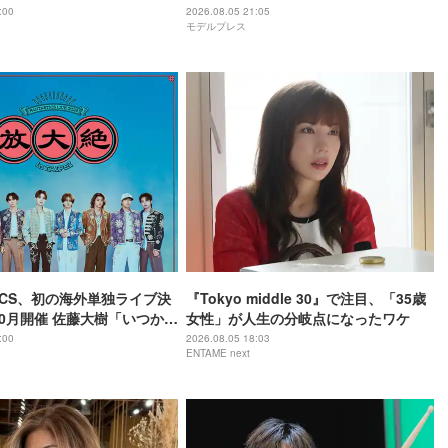
「颯太の作戦は成功」
:00
2026.08.05 21:05
モデルプレス
TICS、初の海外単独ライブ決
『Tokyo middle 30』で注目、「35歳
10月開催 佐藤大樹「いつか実
女性」が人生の分岐点になったワケ
と思っていた」
:00
2026.08.05 18:03
ENTAME next