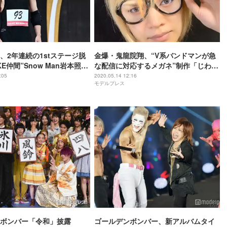
、2年連続の1stステージ脱
金爆・鬼龍院翔、“V系バンドマンが急
UKE仲間”Snow Man岩本照も
な配信に対応するメガネ”制作「じわじ
KE2020＞
わ来る」「グッズ化希望」
:05
2020.05.14 12:16
モデルプレス
ボンバー「令和」披露
ゴールデンボンバー、新アルバムタイ