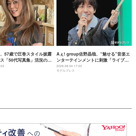
、57歳で圧巻スタイル披露
Aぇ! group佐野晶哉、“魅せる”音楽エ
ス「50代写真集」活況の背
ンターテインメントに刺激「ライブで
こんな風なパフォーマンスをしてみた
:03
2026.08.04 17:00
モデルプレス
い」【blast ブラスト！】