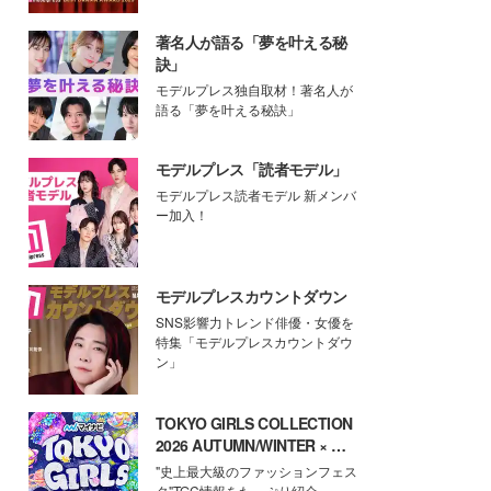
著名人が語る「夢を叶える秘
訣」
モデルプレス独自取材！著名人が
語る「夢を叶える秘訣」
モデルプレス「読者モデル」
モデルプレス読者モデル 新メンバ
ー加入！
モデルプレスカウントダウン
SNS影響力トレンド俳優・女優を
特集「モデルプレスカウントダウ
ン」
TOKYO GIRLS COLLECTION
2026 AUTUMN/WINTER × モ
デルプレス
"史上最大級のファッションフェス
タ"TGC情報をたっぷり紹介