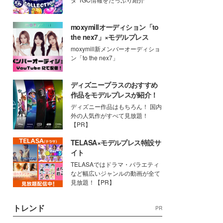
moxymillオーディション「to
the nex7」×モデルプレス
moxymill新メンバーオーディショ
ン「to the nex7」
ディズニープラスのおすすめ
作品をモデルプレスが紹介！
ディズニー作品はもちろん！ 国内
外の人気作がすべて見放題！
【PR】
TELASA×モデルプレス特設サ
イト
TELASAではドラマ・バラエティ
など幅広いジャンルの動画が全て
見放題！【PR】
トレンド
PR