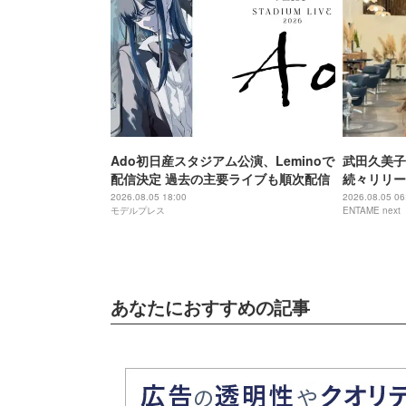
Ado初日産スタジアム公演、Leminoで
武田久美子
配信決定 過去の主要ライブも順次配信
続々リリー
景
2026.08.05 18:00
2026.08.05 06
モデルプレス
ENTAME next
あなたにおすすめの記事