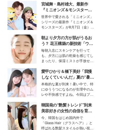
宮城舞・島村雄大、最新作
『ミニオンズ＆モンスター
ズ』の魅力熱弁 ハチャメチャ
世界中で愛される「ミニオンズ」
だけじゃない“友情と絆”に感
シリーズの最新作『ミニオンズ＆
動
モンスターズ』が8月7日（金）に
公開。モデルプレスでは、“大のミ
朝より夕方の方が肌がうるお
ニオン好き”という共通点を持つモ
デルの宮城舞と島村雄大の特別対
う？ 花王構築の新技術「ウォ
談をお届け！それぞれの視点か
ーターキャプチャリングスキ
毎朝入念にスキンケアを行って
ら、今作ならではの魅力や予想外
ン（捕水肌）」がスキンケア
も、夕方には肌の乾燥を感じてし
の感動をもたらす奥深いストーリ
の常識を変える予感
まったり、保湿ミストが手放せな
ーについて熱く語り合ってもらっ
いという読者も多いのでは？そん
た。
愛甲ひかり＆橋下美好「我慢
な美容の常識を大きく変える可能
性を秘めた、革新的な「Water
しなくていいんだ」夏の“暑さ
Capturing Skin（ウォーターキャ
対策”の新しい選択肢とは？
本格的な夏が到来！暑い中で、特
プチャリングスキン：捕水肌）」
にゆううつになるのが生理中のム
技術を、花王が構築した。
レや不快感ですよね。今回はプラ
イベートでも仲良しで旅行好きな
韓国発の“艶髪トレンド”到来
モデル・愛甲ひかりさんと橋下美
好さんを迎えて本音で女子会トー
美容好きの女性の自信を育む
ク。猛暑のお出かけを快適に過ご
「ヘアケア事情」って？
今、韓国をはじめ国内外で
すヒントや、2人が感動した夏の
「Glass Hair（グラスヘア）」と
生理の新常識にも迫りました。
呼ばれる艶髪スタイルが熱い視線