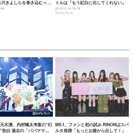
・氷川きよしらを巻き込む＜レ
トルは「もう紅白に出してくれない」
:46
2019.11.14 16:18
モデルプレス
元木湧、内村颯太考案の“幻
ME:I、ファンと初の試み RINONはスパ
”告白 過去の「パパママ一
ルタ発揮「もっとお腹から出して！」