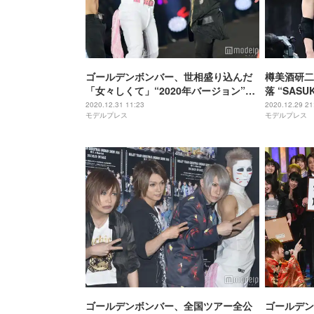
ゴールデンボンバー、世相盛り込んだ
樽美酒研二
「女々しくて」“2020年バージョン”が
落 “SAS
話題「元気をもらった」「秀逸」
涙＜SASU
2020.12.31 11:23
2020.12.29 21
モデルプレス
モデルプレス
ゴールデンボンバー、全国ツアー全公
ゴールデン