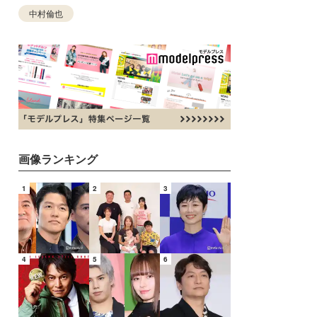
中村倫也
画像ランキング
1
2
3
4
5
6