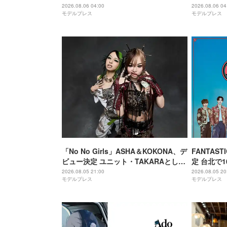
手描きセットに込めた想い「もっと前
番」を例に
2026.08.06 04:00
2026.08.06 04
モデルプレス
モデルプレス
に進んで夢を掴みたい」【ゲネプロレ
【Three】
ポ】
「No No Girls」ASHA＆KOKONA、デ
FANTAS
ビュー決定 ユニット・TAKARAとして
定 台北で
セルフプロデュース楽曲リリースへ
現させたい
2026.08.05 21:00
2026.08.05 20
モデルプレス
モデルプレス