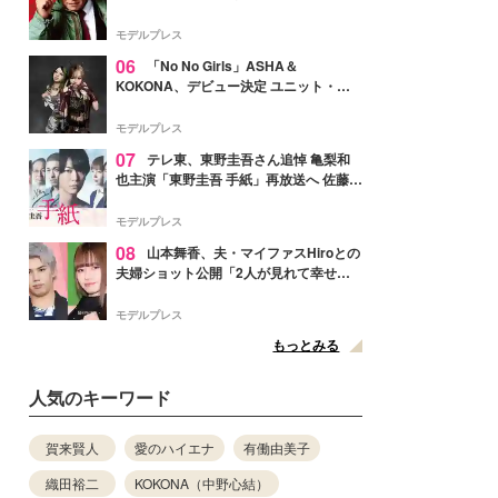
メンバー紹介映像解禁 各キャラクター象
徴する“謎のキーワード”も
モデルプレス
06
「No No Girls」ASHA＆
KOKONA、デビュー決定 ユニット・
TAKARAとしてセルフプロデュース楽曲
リリースへ
モデルプレス
07
テレ東、東野圭吾さん追悼 亀梨和
也主演「東野圭吾 手紙」再放送へ 佐藤隆
太・本田翼・中村倫也ら出演
モデルプレス
08
山本舞香、夫・マイファスHiroとの
夫婦ショット公開「2人が見れて幸せ」
「仲の良さが伝わってくる」と反響
モデルプレス
もっとみる
人気のキーワード
賀来賢人
愛のハイエナ
有働由美子
織田裕二
KOKONA（中野心結）