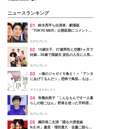
を集めています。メイクやファッ
ションの完成度を高めるベースと
ニュースランキング
して、“髪そのものの美しさ”に改
めて注目する人が増えている様
子。今回は、そんな憧れの艶やか
01
鈴木亮平ら出演者、劇場版
な髪を日常で叶える、美容好きの
「TOKYO MER」公開延期にコメント
女性たちのヘアケア事情を紹介し
「現実のヒーローたちにチームMERから
ます。
最大の敬意とエールを」
モデルプレス
02
15歳女子、27歳男性と交際1ヶ月で
妊娠…36歳で孫誕生 波乱の人生に人気タ
レント思わずツッコミ「だいぶ危ねえ
よ！」
モデルプレス
03
＜俺のジャガイモ食え！＞「アンタ
にあげてるんだッ」恐怖で鳥肌…もはや
ストーカー？【第3話まんが】
ママスタ☆セレクト
04
有働由美子「こんなもんです一人暮
らしの朝ごはん」野菜を使った手料理公
開「作ってみたい」「ヘルシーで美味し
そう」と反響
モデルプレス
05
織田裕二主演「踊る大捜査線
N.E.W.」趣里・増田貴久・佐藤二朗ら新