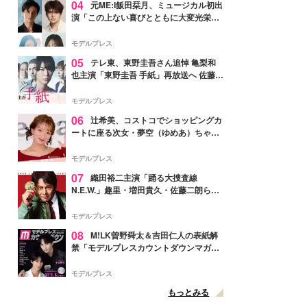
04
元ME:I飯田栞月、ミュージカル初出
演「この上ない喜びとともに大変光栄」
4年ぶり上演「ファントム」城田優らキ
ャスト発表
モデルプレス
05
テレ東、東野圭吾さん追悼 亀梨和
也主演「東野圭吾 手紙」再放送へ 佐藤隆
太・本田翼・中村倫也ら出演
モデルプレス
06
辻希美、コストコでショッピングカ
ートに座る次女・夢空（ゆめあ）ちゃん
の姿公開「乗りこなしてる感じが可愛す
ぎ」「成長を感じる」の声
モデルプレス
07
織田裕二主演「踊る大捜査線
N.E.W.」趣里・増田貴久・佐藤二朗ら新
メンバー紹介映像解禁 各キャラクター象
徴する“謎のキーワード”も
モデルプレス
08
M!LK曽野舜太＆吉田仁人の表紙解
禁「モデルプレスカウントダウンマガジ
ン」巻頭に登場
モデルプレス
もっとみる