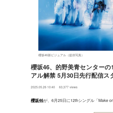
櫻坂46新ビジュアル（提供写真）
櫻坂46、的野美青センターの12t
アル解禁 5月30日先行配信ス
/
Unmute
2025.05.26 10:40
63,377
views
櫻坂46
が、6月25日に12thシングル「Make