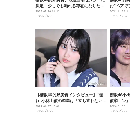
決定「少しでも頼れる存在になりた
お”ペアで
い」12thシングル「Make or Break」
年の抱負明
2025.05.26 01:22
2024.11.26 21
モデルプレス
モデルプレス
選抜発表【フォーメーション】
【櫻坂46的野美青インタビュー】“憧
櫻坂46小
れ”小林由依の卒業は「立ち直れないん
依卒コン」
じゃないかと…」心に刻む言葉・前を
Day2出演
2024.06.27 18:00
2024.01.30 11
モデルプレス
モデルプレス
向けた理由＜自業自得＞