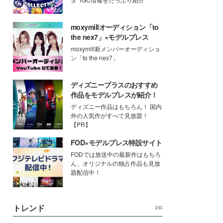
moxymillオーディション「to
the nex7」×モデルプレス
moxymill新メンバーオーディショ
ン「to the nex7」
ディズニープラスのおすすめ
作品をモデルプレスが紹介！
ディズニー作品はもちろん！ 国内
外の人気作がすべて見放題！
【PR】
FOD×モデルプレス特設サイト
FODでは放送中の最新作はもちろ
ん、オリジナルの独占作品も見放
題配信中！
トレンド
PR