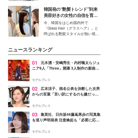
得る、株式会社オサレカンパニー
韓国発の“艶髪トレンド”到来
取締役兼クリエイティブディレク
ター・茅野しのぶ。一人ひとりの
美容好きの女性の自信を育む
個性に寄り添い、魅力を引き出す
「ヘアケア事情」って？
今、韓国をはじめ国内外で
衣装作りは、多くの女性たちに勇
「Glass Hair（グラスヘア）」と
気と自信を与え続けている。
呼ばれる艶髪スタイルが熱い視線
を集めています。メイクやファッ
ションの完成度を高めるベースと
ニュースランキング
して、“髪そのものの美しさ”に改
めて注目する人が増えている様
子。今回は、そんな憧れの艶やか
01
元木湧・安嶋秀生・内村颯太らジュ
な髪を日常で叶える、美容好きの
ニア9人「Three」開幕 3人制作の新曲＆
女性たちのヘアケア事情を紹介し
手描きセットに込めた想い「もっと前に
ます。
進んで夢を掴みたい」【ゲネプロレポ】
モデルプレス
02
広末涼子、病名公表を決断した次男
からの言葉「言い訳にするのも嫌だっ
た」「言うべきか迷った」
モデルプレス
03
集英社、日向坂46藤嶌果歩の写真集
を巡り声明発表 注意喚起も「必要に応じ
て法的措置を含む対応を検討」
モデルプレス