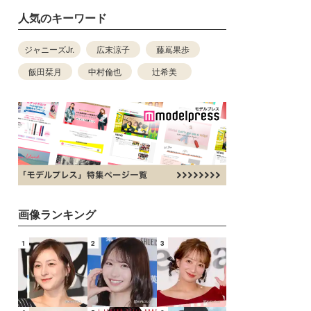
人気のキーワード
ジャニーズJr.
広末涼子
藤嶌果歩
飯田栞月
中村倫也
辻希美
画像ランキング
1
2
3