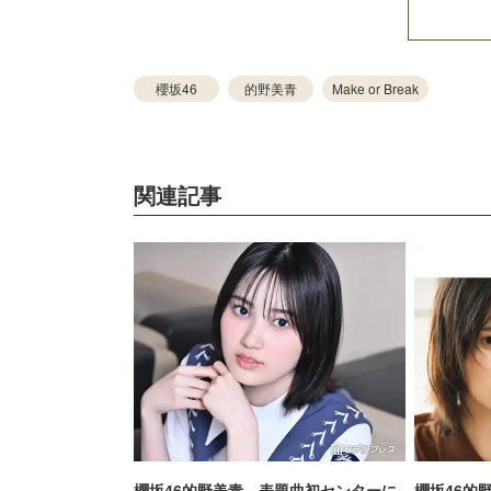
櫻坂46
的野美青
Make or Break
関連記事
櫻坂46的野美青、表題曲初センターに
櫻坂46的