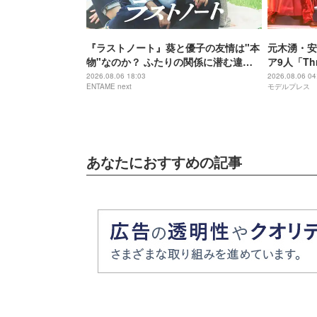
『ラストノート』葵と優子の友情は"本
元木湧・安
物"なのか？ ふたりの関係に潜む違和
ア9人「Th
感の正体
手描きセッ
2026.08.06 18:03
2026.08.06 04
ENTAME next
モデルプレス
に進んで夢
ポ】
あなたにおすすめの記事