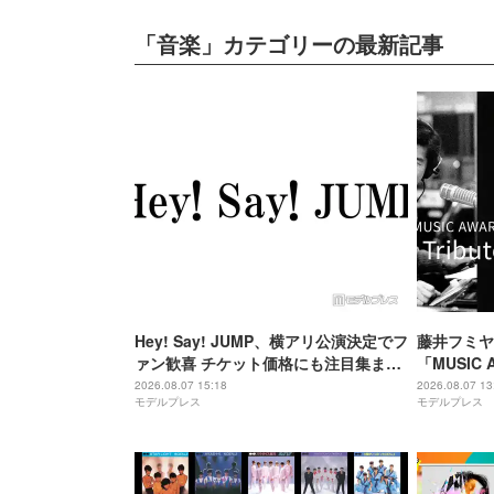
「音楽」カテゴリーの最新記事
Hey! Say! JUMP、横アリ公演決定でフ
藤井フミヤ
ァン歓喜 チケット価格にも注目集まる
「MUSIC 
「激アツ」「平成に戻ったみたい」
気2公演、L
2026.08.07 15:18
2026.08.07 13
モデルプレス
モデルプレス