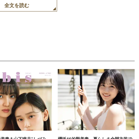
全文を読む
野美青＆山下瞳月“しづみ
櫻坂46的野美青、夏らしさ全開衣装で