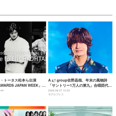
・トータス松本ら出演
Aぇ! group佐野晶哉、年末の風物詩
AWARDS JAPAN WEEK」人
「サントリー1万人の第九」合唱団代表
eminoで配信決定
に就任 3か月のレッスン経て本番に臨
:44
2026.08.07 10:00
モデルプレス
む