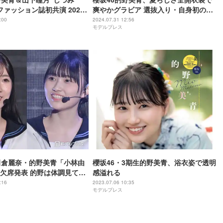
ファッション誌初共演 2025
爽やかグラビア 選抜入り・自身初の東
かす
京ドーム公演も語る
:00
2024.07.31 12:56
モデルプレス
田倉麗奈・的野美青「小林由
櫻坂46・3期生的野美青、浴衣姿で透明
欠席発表 的野は体調見て
感溢れる
判断
:16
2023.07.06 10:35
モデルプレス