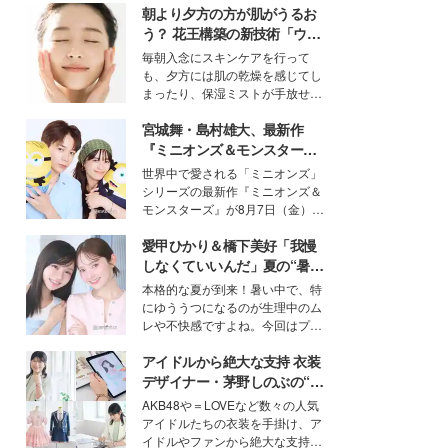
朝より夕方の方が肌がうるお
う？ 花王構築の新技術「ウォ
ーターキャプチャリングスキ
毎朝入念にスキンケアを行って
ン（捕水肌）」がスキンケア
も、夕方には肌の乾燥を感じてし
の常識を変える予感
まったり、保湿ミストが手放せな
いという読者も多いのでは？そん
宮城舞・島村雄大、最新作
な美容の常識を大きく変える可能
性を秘めた、革新的な「Water
『ミニオンズ＆モンスター
Capturing Skin（ウォーターキャ
ズ』の魅力熱弁 ハチャメチャ
世界中で愛される「ミニオンズ」
プチャリングスキン：捕水肌）」
だけじゃない“友情と絆”に感
シリーズの最新作『ミニオンズ＆
技術を、花王が構築した。
動
モンスターズ』が8月7日（金）に
公開。モデルプレスでは、“大のミ
愛甲ひかり＆橋下美好「我慢
ニオン好き”という共通点を持つモ
デルの宮城舞と島村雄大の特別対
しなくていいんだ」夏の“暑さ
談をお届け！それぞれの視点か
対策”の新しい選択肢とは？
本格的な夏が到来！暑い中で、特
ら、今作ならではの魅力や予想外
にゆううつになるのが生理中のム
の感動をもたらす奥深いストーリ
レや不快感ですよね。今回はプラ
ーについて熱く語り合ってもらっ
イベートでも仲良しで旅行好きな
た。
アイドルから絶大な支持 衣装
モデル・愛甲ひかりさんと橋下美
好さんを迎えて本音で女子会トー
デザイナー・茅野しのぶの“可
ク。猛暑のお出かけを快適に過ご
愛い”を作る美学＜「シチズン
AKB48や＝LOVEなど数々の人気
すヒントや、2人が感動した夏の
クロスシー」インタビュー＞
アイドルたちの衣装を手掛け、ア
生理の新常識にも迫りました。
イドルやファンから絶大な支持を