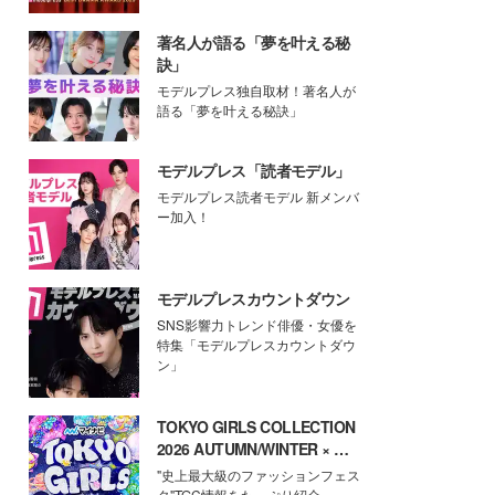
著名人が語る「夢を叶える秘
訣」
モデルプレス独自取材！著名人が
語る「夢を叶える秘訣」
モデルプレス「読者モデル」
モデルプレス読者モデル 新メンバ
ー加入！
モデルプレスカウントダウン
SNS影響力トレンド俳優・女優を
特集「モデルプレスカウントダウ
ン」
TOKYO GIRLS COLLECTION
2026 AUTUMN/WINTER × モ
デルプレス
"史上最大級のファッションフェス
タ"TGC情報をたっぷり紹介