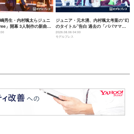
嶋秀生・内村颯太らジュニ
ジュニア・元木湧、内村颯太考案の“幻
ree」開幕 3人制作の新曲＆
のタイトル”告白 過去の「パパママ一
トに込めた想い「もっと前
番」を例に「颯太の作戦は成功」
:00
2026.08.06 04:00
モデルプレス
を掴みたい」【ゲネプロレ
【Three】