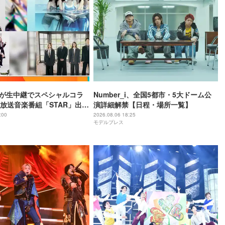
IZEが生中継でスペシャルコラ
Number_i、全国5都市・5大ドーム公
3日放送音楽番組「STAR」出演
演詳細解禁【日程・場所一覧】
ト発表
:00
2026.08.06 18:25
モデルプレス