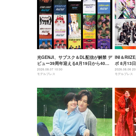
光GENJI、サブスク＆DL配信が解禁 デ
INI＆RI
ビュー39周年迎える8月19日から40周
ボ 8月1
年まで1年かけてリリース当時の日付に
アーティス
2026.08.07 10:00
2026.08.06 20
モデルプレス
モデルプレス
順次配信予定