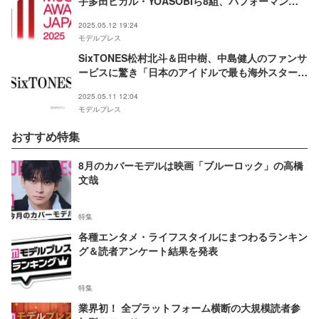
宇多田ヒカル・YOASOBIら8組、パフォーマンス
決定
2025.05.12 19:24
モデルプレス
SixTONES松村北斗＆田中樹、中島健人のファンサ
ービスに驚き「日本のアイドルで最も海外スターに
近い」6人での初レカペ回顧
2025.05.11 12:04
モデルプレス
おすすめ特集
8月のカバーモデルは映画「ブルーロック」の高橋
文哉
特集
各種エンタメ・ライフスタイルにまつわるランキン
グ＆読者アンケート結果を発表
特集
業界初！ 全プラットフォーム横断の大規模読者参