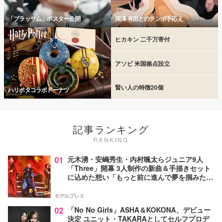
「ブラッサム」ポスター公開
深澤 有田とのテンポ手応え
ヒカキン 二千万寄付
アソビ 米国拠点設立
賢い人の特徴20個
ハリポタコラボドーナツ
記事ランキング
RANKING
01
元木湧・安嶋秀生・内村颯太らジュニア9人
「Three」開幕 3人制作の新曲＆手描きセット
に込めた想い「もっと前に進んで夢を掴みた
い」【ゲネプロレポ】
モデルプレス
02
「No No Girls」ASHA＆KOKONA、デビュー
決定 ユニット・TAKARAとしてセルフプロデ