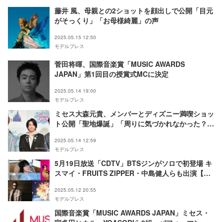
藤井 風、母親との2ショットを顔出しで公開「目元
がそっくり」「お母様綺麗」の声
2025.05.15 12:50
モデルプレス
菅田将暉、国際音楽賞「MUSIC AWARDS
JAPAN」第1回目の授賞式MCに決定
2025.05.14 19:00
モデルプレス
ミセス大森元貴、メンバーとディズニー満喫ショッ
ト公開「聖地爆誕」「周りに気づかれなかった？」
の声
2025.05.14 12:59
モデルプレス
5月19日放送「CDTV」BTSジンがソロで初登場 キ
スマイ・FRUITS ZIPPER・中島健人らも出演【ア
ーティスト・楽曲一覧】
2025.05.12 20:55
モデルプレス
国際音楽賞「MUSIC AWARDS JAPAN」ミセス・