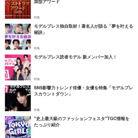
加型アワード
特集
モデルプレス独自取材！著名人が語る「夢を叶える
秘訣」
特集
モデルプレス読者モデル 新メンバー加入！
特集
SNS影響力トレンド俳優・女優を特集「モデルプレ
スカウントダウン」
特集
"史上最大級のファッションフェスタ"TGC情報を
たっぷり紹介