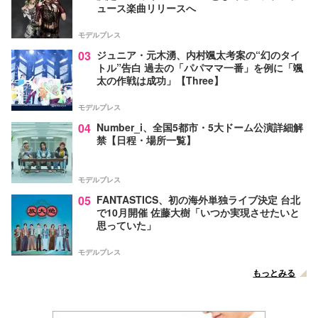
ュース楽曲リリースへ
モデルプレス
03
ジュニア・元木湧、内村颯太考案の“幻のタイ
トル”告白 過去の「パパママ一番」を例に「颯
太の作戦は成功」【Three】
モデルプレス
04
Number_i、全国5都市・5大ドーム公演詳細解
禁【日程・場所一覧】
モデルプレス
05
FANTASTICS、初の海外単独ライブ決定 台北
で10月開催 佐藤大樹「いつか実現させたいと
思っていた」
モデルプレス
もっとみる