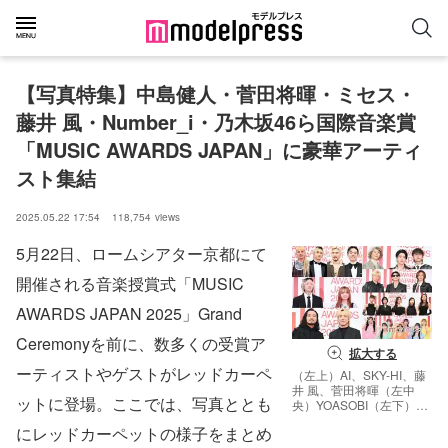
【写真特集】中島健人・菅田将暉・ミセス・
藤井 風・Number_i・乃木坂46ら国際音楽賞
「MUSIC AWARDS JAPAN」に豪華アーティ
スト集結
2025.05.22 17:54
118,754
views
5月22日、ロームシアター京都にて
開催される音楽授賞式「MUSIC
AWARDS JAPAN 2025」Grand
Ceremonyを前に、数多くの受賞ア
拡大する
ーティストやゲストがレッドカーペ
（左上）AI、SKY-HI、藤
井 風、菅田将暉（左中
ットに登場。ここでは、写真ととも
央）YOASOBI（左下）
Creepy Nuts（右上から）
にレッドカーペットの様子をまとめ
Mrs. GREEN APPLE、