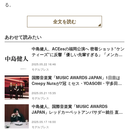
Number_i、乃木坂46、
る。
FRUITS ZIPPER（C）モ
デルプレス
全文を読む
あわせて読みたい
中島健人、ACEesの福岡公演へ 密着ショット“ケン
ティーズ”に反響「優しい先輩すぎる」「メンカラ
ハートに愛感じる」
2025.05.22 16:46
モデルプレス
国際音楽賞「MUSIC AWARDS JAPAN」1日目は
Creepy Nutsが7冠 ミセス・YOASOBI・宇多田ヒ
カルら受賞 2日目に主要部門発表控える【受賞曲・
2025.05.21 15:35
アーティスト一覧】
モデルプレス
中島健人、国際音楽賞「MUSIC AWARDS
JAPAN」レッドカーペットアンバサダー就任 直前
SPの出演者発表
2025.05.17 16:00
モデルプレス