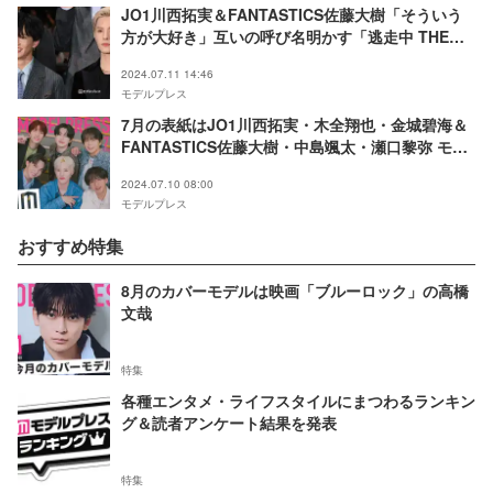
JO1川西拓実＆FANTASTICS佐藤大樹「そういう
方が大好き」互いの呼び名明かす「逃走中 THE
MOVIE」で共演
2024.07.11 14:46
モデルプレス
7月の表紙はJO1川西拓実・木全翔也・金城碧海＆
FANTASTICS佐藤大樹・中島颯太・瀬口黎弥 モデ
ルプレス独自企画「今月のカバーモデル」
2024.07.10 08:00
モデルプレス
おすすめ特集
8月のカバーモデルは映画「ブルーロック」の高橋
文哉
特集
各種エンタメ・ライフスタイルにまつわるランキン
グ＆読者アンケート結果を発表
特集