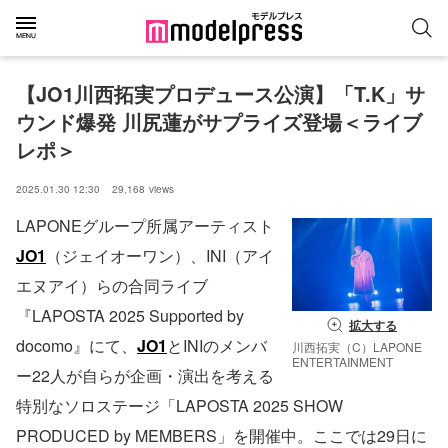
【JO1川西拓実プロデュース公演】「T.K」サ
ウンド爆発 川尻蓮がサプライズ登場＜ライブ
レポ＞
2025.01.30 12:30
29,168
views
LAPONEグループ所属アーティスト
JO1
（ジェイオーワン）、INI（アイ
エヌアイ）らの合同ライブ
『LAPOSTA 2025 Supported by
拡大する
docomo』にて、
JO1
とINIのメンバ
川西拓実（C）LAPONE
ENTERTAINMENT
ー22人が自らが企画・演出を考える
特別なソロステージ「LAPOSTA 2025 SHOW
PRODUCED by MEMBERS」を開催中。ここでは29日に