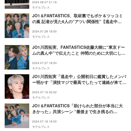
2024.08.07 21:16
モデルプレス
JO1＆FANTASTICS、取材裏でもボケ＆ツッコミ
の嵐 記者が見た6人の“アツい関係性”【逃走中
THE MOVIE インタビュー連載 番外編】
2024.07.28 18:00
モデルプレス
JO1川西拓実、FANTASTICS佐藤大樹に“東京ドー
ムの真ん中”で伝えたこと 仲間のために大切にして
いる心がけは？【逃走中 THE MOVIE インタビュ
2024.07.27 18:00
ー連載ペア編Vol.3】
モデルプレス
JO1川西拓実「逃走中」公開初日に鑑賞したメンバ
ー明かす「演技マジで最高でしたって連絡が来て」
【逃走中 THE MOVIE】
2024.07.19 20:02
モデルプレス
JO1＆FANTASTICS「助けられた部分が本当に大
きかった」共演シーン “最後まで生き残るの
は？”満場一致で選ばれたメンバー【逃走中 THE
2024.07.18 18:00
MOVIE インタビュー連載6人編】
モデルプレス