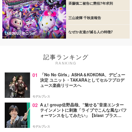
斉藤慎二被告に懲役7年求刑
三山凌輝 千秋楽報告
なぜか友達が減る人の特徴7
LABUBUと初コラボ
記事ランキング
RANKING
01
「No No Girls」ASHA＆KOKONA、デビュー
決定 ユニット・TAKARAとしてセルフプロデ
ュース楽曲リリースへ
モデルプレス
02
Aぇ! group佐野晶哉、“魅せる”音楽エンター
テインメントに刺激「ライブでこんな風なパフ
ォーマンスをしてみたい」【blast ブラス
ト！】
モデルプレス