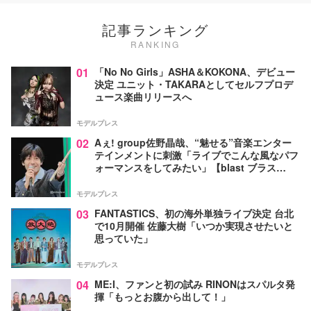
記事ランキング
RANKING
01
「No No Girls」ASHA＆KOKONA、デビュー
決定 ユニット・TAKARAとしてセルフプロデ
ュース楽曲リリースへ
モデルプレス
02
Aぇ! group佐野晶哉、“魅せる”音楽エンター
テインメントに刺激「ライブでこんな風なパフ
ォーマンスをしてみたい」【blast ブラス
ト！】
モデルプレス
03
FANTASTICS、初の海外単独ライブ決定 台北
で10月開催 佐藤大樹「いつか実現させたいと
思っていた」
モデルプレス
04
ME:I、ファンと初の試み RINONはスパルタ発
揮「もっとお腹から出して！」