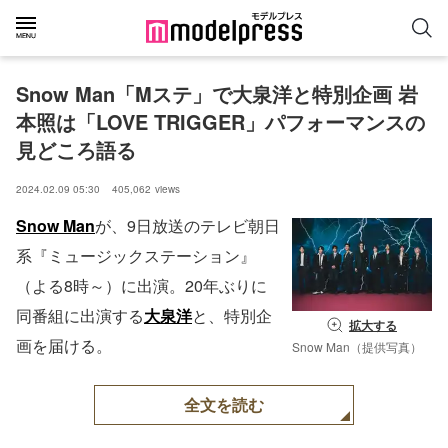
Snow Man「Mステ」で大泉洋と特別企画 岩
本照は「LOVE TRIGGER」パフォーマンスの
見どころ語る
2024.02.09 05:30
405,062
views
Snow Man
が、9日放送のテレビ朝日
系『ミュージックステーション』
（よる8時～）に出演。20年ぶりに
同番組に出演する
大泉洋
と、特別企
拡大する
画を届ける。
Snow Man（提供写真）
全文を読む