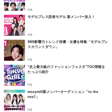
特集
モデルプレス読者モデル 新メンバー加入！
特集
SNS影響力トレンド俳優・女優を特集「モデルプレ
スカウントダウン」
特集
"史上最大級のファッションフェスタ"TGC情報を
たっぷり紹介
特集
moxymill新メンバーオーディション「to the
nex7」
特集