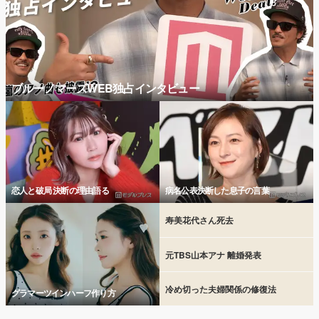
ブルーノマーズWEB独占インタビュー
恋人と破局 決断の理由語る
病名公表決断した息子の言葉
寿美花代さん死去
元TBS山本アナ 離婚発表
冷め切った夫婦関係の修復法
グラマーツインハーフ作り方