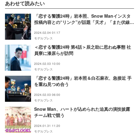
あわせて読みたい
「恋する警護24時」岩本照、Snow Manインスタ
投稿内容との“リンク”が話題「天才」「また伏線回
収してる」
2024.02.04 01:17
モデルプレス
＜恋する警護24時 第4話＞辰之助に思わぬ事態 社
員寮に漆原らが訪問
2024.02.03 10:00
モデルプレス
「恋する警護24時」岩本照＆白石麻衣、急接近 手
を重ね見つめ合う
2024.02.03 06:00
モデルプレス
Snow Man、ハートが込められた迫真の演技披露
チーム戦で競う
2024.01.31 11:20
モデルプレス