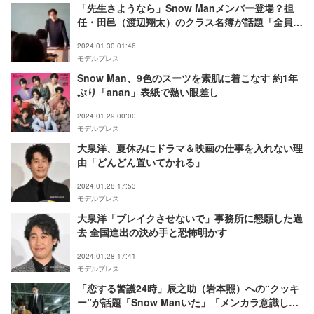
「先生さようなら」Snow Manメンバー登場？担
任・田邑（渡辺翔太）のクラス名簿が話題「全員の
名前入ってる」「天才」
2024.01.30 01:46
モデルプレス
Snow Man、9色のスーツを素肌に着こなす 約1年
ぶり「anan」表紙で熱い眼差し
2024.01.29 00:00
モデルプレス
大泉洋、夏休みにドラマ＆映画の仕事を入れない理
由「どんどん置いてかれる」
2024.01.28 17:53
モデルプレス
大泉洋「ブレイクさせないで」事務所に懇願した過
去 全国進出の決め手と恐怖明かす
2024.01.28 17:41
モデルプレス
「恋する警護24時」辰之助（岩本照）への“クッキ
ー”が話題「Snow Manいた」「メンカラ意識して