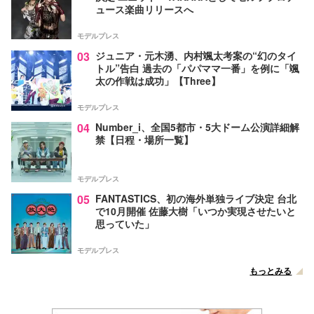
ュース楽曲リリースへ
モデルプレス
03
ジュニア・元木湧、内村颯太考案の“幻のタイ
トル”告白 過去の「パパママ一番」を例に「颯
太の作戦は成功」【Three】
モデルプレス
04
Number_i、全国5都市・5大ドーム公演詳細解
禁【日程・場所一覧】
モデルプレス
05
FANTASTICS、初の海外単独ライブ決定 台北
で10月開催 佐藤大樹「いつか実現させたいと
思っていた」
モデルプレス
もっとみる