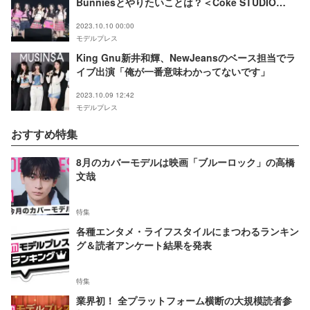
Bunniesとやりたいことは？＜Coke STUDIO
SUPERPOP JAPAN 2023＞
2023.10.10 00:00
モデルプレス
King Gnu新井和輝、NewJeansのベース担当でラ
イブ出演「俺が一番意味わかってないです」
2023.10.09 12:42
モデルプレス
おすすめ特集
8月のカバーモデルは映画「ブルーロック」の高橋
文哉
特集
各種エンタメ・ライフスタイルにまつわるランキン
グ＆読者アンケート結果を発表
特集
業界初！ 全プラットフォーム横断の大規模読者参