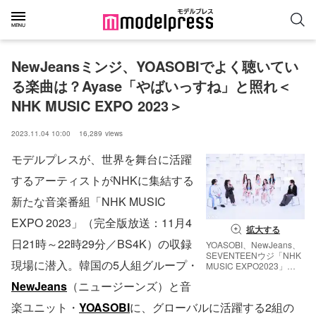
NewJeansミンジ、YOASOBIでよく聴いてい
る楽曲は？Ayase「やばいっすね」と照れ＜
NHK MUSIC EXPO 2023＞
2023.11.04 10:00
16,289
views
モデルプレスが、世界を舞台に活躍
するアーティストがNHKに集結する
新たな音楽番組「NHK MUSIC
EXPO 2023」（完全版放送：11月4
拡大する
日21時～22時29分／BS4K）の収録
YOASOBI、NewJeans、
SEVENTEENウジ「NHK
現場に潜入。韓国の5人組グループ・
MUSIC EXPO2023」
（C）NHK
NewJeans
（ニュージーンズ）と音
楽ユニット・
YOASOBI
に、グローバルに活躍する2組の