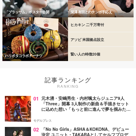
「ブラッサム」ポスター公開
深澤 有田とのテンポ手応え
ヒカキン 二千万寄付
アソビ 米国拠点設立
賢い人の特徴20個
ハリポタコラボドーナツ
記事ランキング
RANKING
01
元木湧・安嶋秀生・内村颯太らジュニア9人
「Three」開幕 3人制作の新曲＆手描きセット
に込めた想い「もっと前に進んで夢を掴みた
い」【ゲネプロレポ】
モデルプレス
02
「No No Girls」ASHA＆KOKONA、デビュー
決定 ユニット・TAKARAとしてセルフプロデ