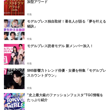
加型アワード
特集
モデルプレス独自取材！著名人が語る「夢を叶える
秘訣」
特集
モデルプレス読者モデル 新メンバー加入！
特集
SNS影響力トレンド俳優・女優を特集「モデルプレ
スカウントダウン」
特集
"史上最大級のファッションフェスタ"TGC情報を
たっぷり紹介