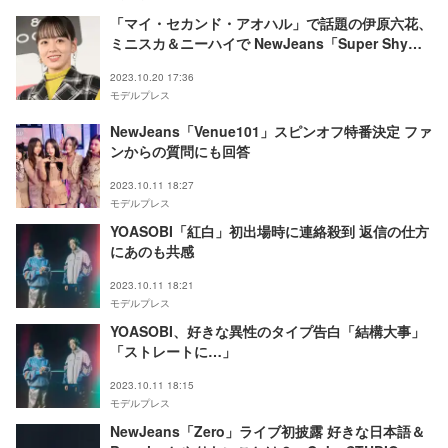
「マイ・セカンド・アオハル」で話題の伊原六花、
ミニスカ＆ニーハイで NewJeans「Super Shy」
ダンス披露「さすが」「キレキレすぎる」の声
2023.10.20 17:36
モデルプレス
NewJeans「Venue101」スピンオフ特番決定 ファ
ンからの質問にも回答
2023.10.11 18:27
モデルプレス
YOASOBI「紅白」初出場時に連絡殺到 返信の仕方
にあのも共感
2023.10.11 18:21
モデルプレス
YOASOBI、好きな異性のタイプ告白「結構大事」
「ストレートに…」
2023.10.11 18:15
モデルプレス
NewJeans「Zero」ライブ初披露 好きな日本語＆