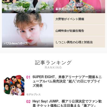
福山雅治がサプライズ登場
峯岸 夫からのキス告白
大野智がイベント開催
山崎怜奈が妊娠生報告
しつこい異性の心理と対処法
バブみfaceの作り方
記事ランキング
RANKING
01
SUPER EIGHT、来春アリーナツアー開催＆ニ
ューアルバム発売決定 “超八”の日にサプライ
ズ発表
モデルプレス
02
Hey! Say! JUMP、横アリ公演決定でファン歓
喜 チケット価格にも注目集まる「激アツ」