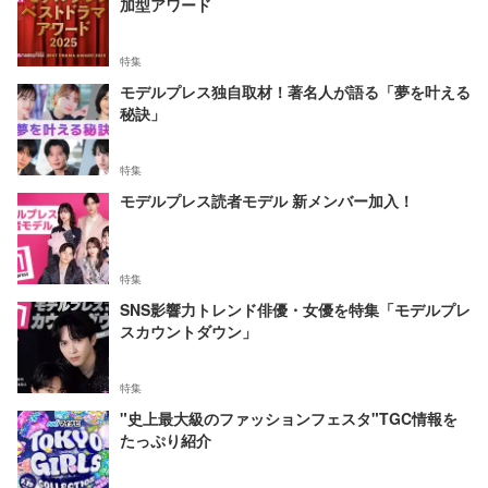
加型アワード
特集
モデルプレス独自取材！著名人が語る「夢を叶える
秘訣」
特集
モデルプレス読者モデル 新メンバー加入！
特集
SNS影響力トレンド俳優・女優を特集「モデルプレ
スカウントダウン」
特集
"史上最大級のファッションフェスタ"TGC情報を
たっぷり紹介