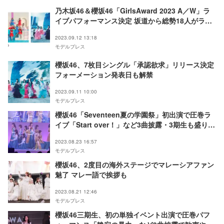
乃木坂46＆櫻坂46「GirlsAward 2023 A／W」ラ
イブパフォーマンス決定 坂道から総勢18人がラン
ウェイも
2023.09.12 13:18
モデルプレス
櫻坂46、7枚目シングル「承認欲求」リリース決定
フォーメーション発表日も解禁
2023.09.11 10:00
モデルプレス
櫻坂46「Seventeen夏の学園祭」初出演で圧巻ラ
イブ「Start over！」など3曲披露・3期生も盛り上
げる
2023.08.23 16:57
モデルプレス
櫻坂46、2度目の海外ステージでマレーシアファン
魅了 マレー語で挨拶も
2023.08.21 12:46
モデルプレス
櫻坂46三期生、初の単独イベント出演で圧巻パフ