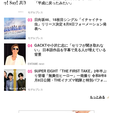
「平成に戻ったみたい」
モデルプレス
03
日向坂46、18枚目シングル「イチャイチャ
虫」リリース決定 8月9日フォーメーション発
表へ
モデルプレス
04
GACKTや小沢仁志に「セリフが聞き取れな
い」 日本語作品を字幕で見る人が増えている
背景
ENTAME next
05
SUPER EIGHT「THE FIRST TAKE」2年半ぶ
り登場「無責任ヒーロー」一発撮り 令和8年8
月8日公開・THEイナズマ戦隊と特別パフォー
マンス
モデルプレス
もっとみる