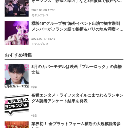
ォーマンス「静寂の暴力」など3曲披露で歓声やま
ず＜IDOL RUNWAY COLLECTION Supported by
2023.08.08 17:38
TGC＞
モデルプレス
櫻坂46“グループ初”海外イベント出演で観客殺到
メンバーがフランス語で挨拶＆パリの地も満喫＜
Japan Expo Paris 2023＞
2023.07.17 18:48
モデルプレス
おすすめ特集
8月のカバーモデルは映画「ブルーロック」の高橋
文哉
特集
各種エンタメ・ライフスタイルにまつわるランキン
グ＆読者アンケート結果を発表
特集
業界初！ 全プラットフォーム横断の大規模読者参