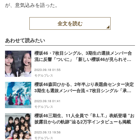
が、意気込みを語った。
全文を読む
あわせて読みたい
櫻坂46・7枚目シングル、3期生の選抜メンバー合
流に反響「ついに」「新しい櫻坂46が見られそ
う」＜承認欲求＞
2023.09.18 01:55
モデルプレス
櫻坂46森田ひかる、2年半ぶり表題曲センター決定
3期生も選抜メンバー合流＜7枚目シングル「承認
欲求」＞
2023.09.18 01:41
モデルプレス
櫻坂46三期生、11人全員で「B.L.T.」表紙登場 “お
披露目からの軌跡”辿る2万字インタビューも掲載
2023.09.13 19:56
モデルプレス