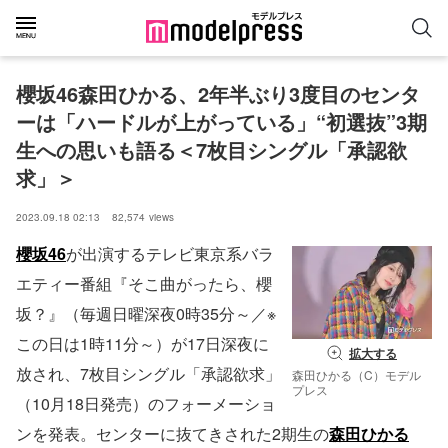
櫻坂46森田ひかる、2年半ぶり3度目のセンタ
ーは「ハードルが上がっている」“初選抜”3期
生への思いも語る＜7枚目シングル「承認欲
求」＞
2023.09.18 02:13
82,574
views
櫻坂46
が出演するテレビ東京系バラ
エティー番組『そこ曲がったら、櫻
坂？』（毎週日曜深夜0時35分～／※
この日は1時11分～）が17日深夜に
拡大する
放され、7枚目シングル「承認欲求」
森田ひかる（C）モデル
プレス
（10月18日発売）のフォーメーショ
ンを発表。センターに抜てきされた2期生の
森田ひかる