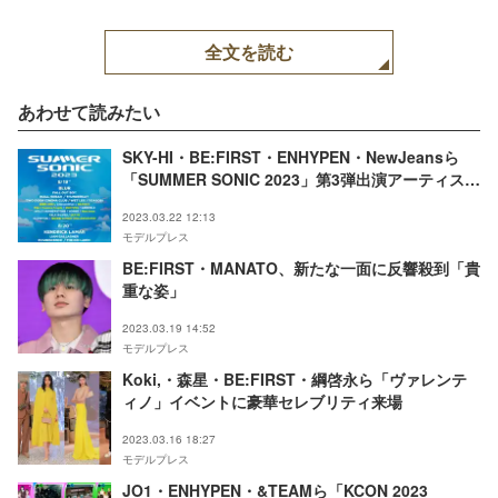
全文を読む
あわせて読みたい
SKY-HI・BE:FIRST・ENHYPEN・NewJeansら
「SUMMER SONIC 2023」第3弾出演アーティスト
発表
2023.03.22 12:13
モデルプレス
BE:FIRST・MANATO、新たな一面に反響殺到「貴
重な姿」
2023.03.19 14:52
モデルプレス
Koki,・森星・BE:FIRST・綱啓永ら「ヴァレンテ
ィノ」イベントに豪華セレブリティ来場
2023.03.16 18:27
モデルプレス
JO1・ENHYPEN・&TEAMら「KCON 2023