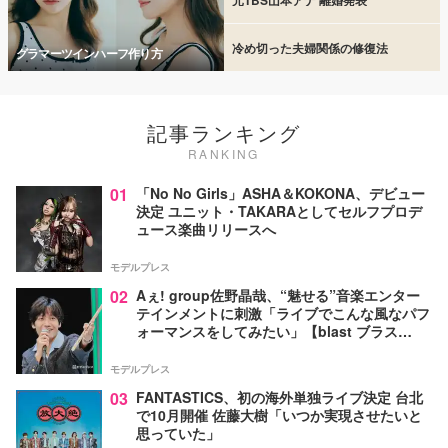
冷め切った夫婦関係の修復法
グラマーツインハーフ作り方
記事ランキング
RANKING
01
「No No Girls」ASHA＆KOKONA、デビュー
決定 ユニット・TAKARAとしてセルフプロデ
ュース楽曲リリースへ
モデルプレス
02
Aぇ! group佐野晶哉、“魅せる”音楽エンター
テインメントに刺激「ライブでこんな風なパフ
ォーマンスをしてみたい」【blast ブラス
ト！】
モデルプレス
03
FANTASTICS、初の海外単独ライブ決定 台北
で10月開催 佐藤大樹「いつか実現させたいと
思っていた」