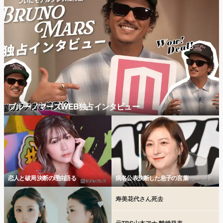
ブルーノマーズWEB独占インタビュー
恋人と破局 決断の理由語る
病名公表決断した息子の言葉
寿美花代さん死去
元TBS山本アナ 離婚発表