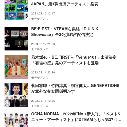
JAPAN」第1弾出演アーティスト発表
2023.03.16 12:17
モデルプレス
BE:FIRST・&TEAMら集結「D.U.N.K.
Showcase」全3公演独占配信決定
2023.03.12 21:30
モデルプレス
乃木坂46・BE:FIRSTら「Venue101」出演決定
「有吉の壁」発のアーティストも登場
2023.03.11 23:30
モデルプレス
菅田将暉・竹内涼真・桐谷健太…GENERATIONS
が意外な交友関係明かす
2023.03.11 13:35
モデルプレス
OCHA NORMA、2022年“No.1新人”に 「ベスト5
ニュー・アーティスト」に&TEAMらも＜第37回日
本ゴールドディスク大賞＞