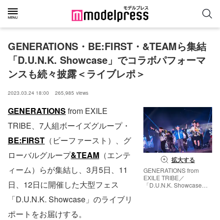
GENERATIONS・BE:FIRST・&TEAMら集結
「D.U.N.K. Showcase」でコラボパフォーマ
ンスも続々披露＜ライブレポ＞
2023.03.24 18:00
265,985
views
GENERATIONS
from EXILE
TRIBE、7人組ボーイズグループ・
BE:FIRST
（ビーファースト）、グ
ローバルグループ
&TEAM
（エンテ
拡大する
ィーム）らが集結し、3月5日、11
GENERATIONS from
EXILE TRIBE／
日、12日に開催した大型フェス
「D.U.N.K. Showcase」
幕張メッセより （提供写
「D.U.N.K. Showcase」のライブリ
真）
ポートをお届けする。