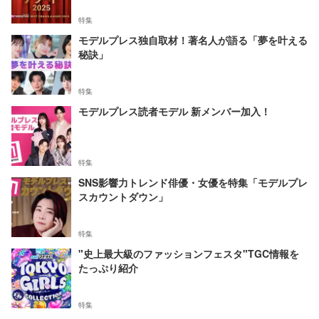
特集
モデルプレス独自取材！著名人が語る「夢を叶える
秘訣」
特集
モデルプレス読者モデル 新メンバー加入！
特集
SNS影響力トレンド俳優・女優を特集「モデルプレ
スカウントダウン」
特集
"史上最大級のファッションフェスタ"TGC情報を
たっぷり紹介
特集