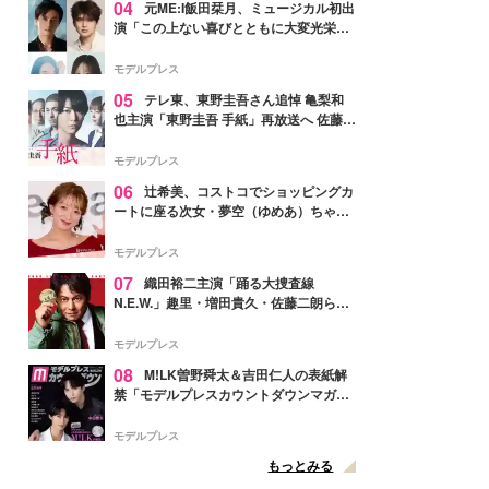
04
元ME:I飯田栞月、ミュージカル初出
演「この上ない喜びとともに大変光栄」
4年ぶり上演「ファントム」城田優らキ
ャスト発表
モデルプレス
05
テレ東、東野圭吾さん追悼 亀梨和
也主演「東野圭吾 手紙」再放送へ 佐藤隆
太・本田翼・中村倫也ら出演
モデルプレス
06
辻希美、コストコでショッピングカ
ートに座る次女・夢空（ゆめあ）ちゃん
の姿公開「乗りこなしてる感じが可愛す
ぎ」「成長を感じる」の声
モデルプレス
07
織田裕二主演「踊る大捜査線
N.E.W.」趣里・増田貴久・佐藤二朗ら新
メンバー紹介映像解禁 各キャラクター象
徴する“謎のキーワード”も
モデルプレス
08
M!LK曽野舜太＆吉田仁人の表紙解
禁「モデルプレスカウントダウンマガジ
ン」巻頭に登場
モデルプレス
もっとみる