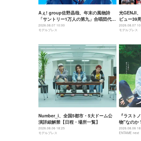
Aぇ! group佐野晶哉、年末の風物詩
光GENJ
「サントリー1万人の第九」合唱団代表
ビュー39
に就任 3か月のレッスン経て本番に臨
年まで1年
2026.08.07 10:00
2026.08.07 10
モデルプレス
モデルプレス
む
順次配信予
Number_i、全国5都市・5大ドーム公
『ラストノ
演詳細解禁【日程・場所一覧】
物"なのか
感の正体
2026.08.06 18:25
2026.08.06 18
モデルプレス
ENTAME next