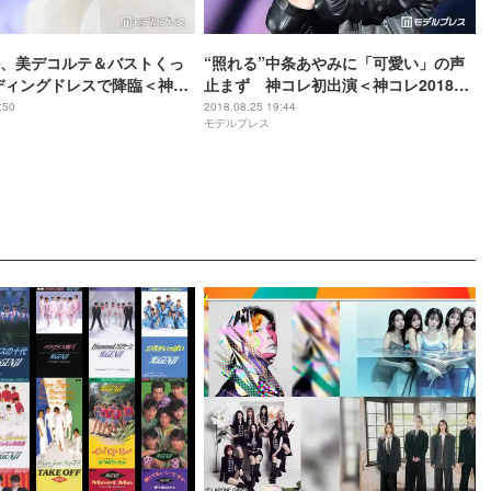
、美デコルテ＆バストくっ
“照れる”中条あやみに「可愛い」の声
ディングドレスで降臨＜神コ
止まず 神コレ初出演＜神コレ2018A
／W＞
／W＞
:50
2018.08.25 19:44
モデルプレス