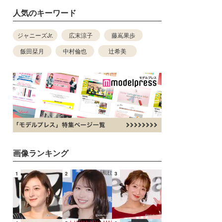
人気のキーワード
ジャニーズJr.
広末涼子
藤嶌果歩
飯田栞月
中村倫也
辻希美
画像ランキング
1
2
3