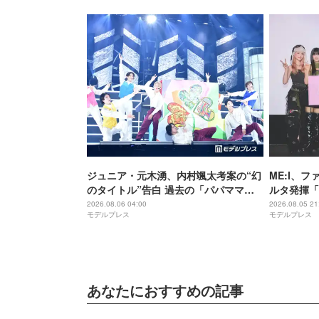
ジュニア・元木湧、内村颯太考案の“幻
ME:I、フ
のタイトル”告白 過去の「パパママ一
ルタ発揮「
番」を例に「颯太の作戦は成功」
2026.08.06 04:00
2026.08.05 21
モデルプレス
モデルプレス
【Three】
あなたにおすすめの記事