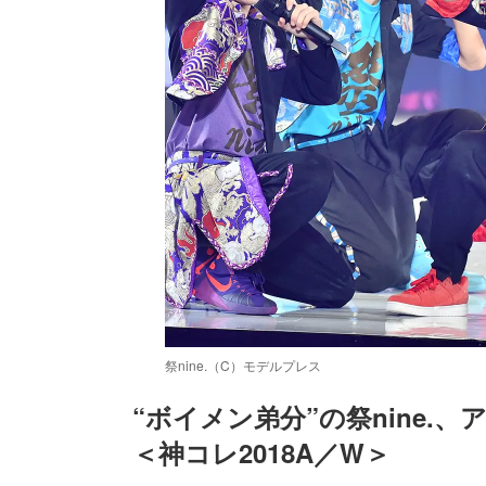
祭nine.（C）モデルプレス
“ボイメン弟分”の祭nine
＜神コレ2018A／W＞
/
Unmute