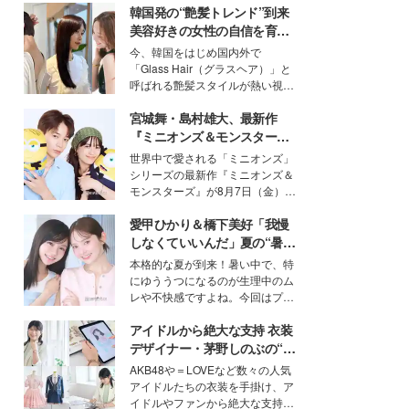
韓国発の“艶髪トレンド”到来
美容好きの女性の自信を育む
「ヘアケア事情」って？
今、韓国をはじめ国内外で
「Glass Hair（グラスヘア）」と
呼ばれる艶髪スタイルが熱い視線
を集めています。メイクやファッ
宮城舞・島村雄大、最新作
ションの完成度を高めるベースと
して、“髪そのものの美しさ”に改
『ミニオンズ＆モンスター
めて注目する人が増えている様
ズ』の魅力熱弁 ハチャメチャ
世界中で愛される「ミニオンズ」
子。今回は、そんな憧れの艶やか
だけじゃない“友情と絆”に感
シリーズの最新作『ミニオンズ＆
な髪を日常で叶える、美容好きの
動
モンスターズ』が8月7日（金）に
女性たちのヘアケア事情を紹介し
公開。モデルプレスでは、“大のミ
ます。
愛甲ひかり＆橋下美好「我慢
ニオン好き”という共通点を持つモ
デルの宮城舞と島村雄大の特別対
しなくていいんだ」夏の“暑さ
談をお届け！それぞれの視点か
対策”の新しい選択肢とは？
本格的な夏が到来！暑い中で、特
ら、今作ならではの魅力や予想外
にゆううつになるのが生理中のム
の感動をもたらす奥深いストーリ
レや不快感ですよね。今回はプラ
ーについて熱く語り合ってもらっ
イベートでも仲良しで旅行好きな
た。
アイドルから絶大な支持 衣装
モデル・愛甲ひかりさんと橋下美
好さんを迎えて本音で女子会トー
デザイナー・茅野しのぶの“可
ク。猛暑のお出かけを快適に過ご
愛い”を作る美学＜「シチズン
AKB48や＝LOVEなど数々の人気
すヒントや、2人が感動した夏の
クロスシー」インタビュー＞
アイドルたちの衣装を手掛け、ア
生理の新常識にも迫りました。
イドルやファンから絶大な支持を