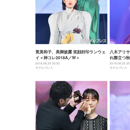
筧美和子、美脚披露 笑顔封印ランウェ
八木アリサ
イ＜神コレ2018A／W＞
れ際立つ秋
レ2018A
2018.08.25 20:53
2018.08.25 20
モデルプレス
モデルプレス