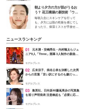
得る、株式会社オサレカンパニー
朝より夕方の方が肌がうるお
取締役兼クリエイティブディレク
ター・茅野しのぶ。一人ひとりの
う？ 花王構築の新技術「ウォ
個性に寄り添い、魅力を引き出す
ーターキャプチャリングスキ
毎朝入念にスキンケアを行って
衣装作りは、多くの女性たちに勇
ン（捕水肌）」がスキンケア
も、夕方には肌の乾燥を感じてし
気と自信を与え続けている。
の常識を変える予感
まったり、保湿ミストが手放せな
いという読者も多いのでは？そん
な美容の常識を大きく変える可能
ニュースランキング
性を秘めた、革新的な「Water
Capturing Skin（ウォーターキャ
プチャリングスキン：捕水肌）」
01
元木湧・安嶋秀生・内村颯太らジュ
技術を、花王が構築した。
ニア9人「Three」開幕 3人制作の新曲＆
手描きセットに込めた想い「もっと前に
進んで夢を掴みたい」【ゲネプロレポ】
モデルプレス
02
広末涼子、病名公表を決断した次男
からの言葉「言い訳にするのも嫌だっ
た」「言うべきか迷った」
モデルプレス
03
集英社、日向坂46藤嶌果歩の写真集
を巡り声明発表 注意喚起も「必要に応じ
て法的措置を含む対応を検討」
モデルプレス