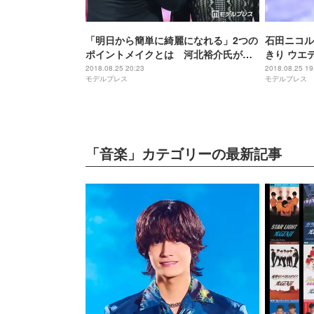
「明日から簡単に綺麗になれる」2つの
石田ニコル
ポイントメイクとは 河北裕介氏が解
きり ウエ
説＜神コレ2018A／W＞
レ2018A
2018.08.25 20:23
2018.08.25 19
モデルプレス
モデルプレス
「音楽」カテゴリーの最新記事