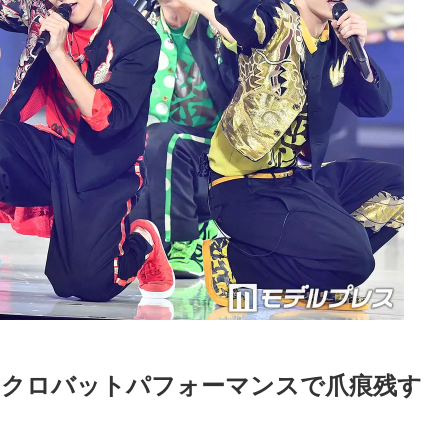
.、アクロバットパフォーマンスで爪痕残す
Loaded
:
87.03%