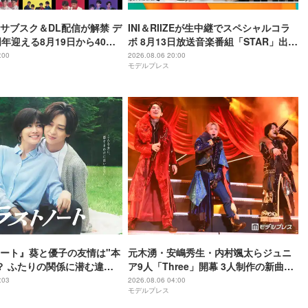
I、サブスク＆DL配信が解禁 デ
INI＆RIIZEが生中継でスペシャルコラ
周年迎える8月19日から40周
ボ 8月13日放送音楽番組「STAR」出演
かけてリリース当時の日付に
アーティスト発表
:00
2026.08.06 20:00
モデルプレス
定
ート』葵と優子の友情は"本
元木湧・安嶋秀生・内村颯太らジュニ
？ ふたりの関係に潜む違和
ア9人「Three」開幕 3人制作の新曲＆
手描きセットに込めた想い「もっと前
:03
2026.08.06 04:00
モデルプレス
に進んで夢を掴みたい」【ゲネプロレ
ポ】