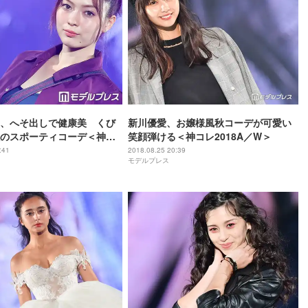
、へそ出しで健康美 くび
新川優愛、お嬢様風秋コーデが可愛い
のスポーティコーデ＜神コ
笑顔弾ける＜神コレ2018A／W＞
／W＞
:41
2018.08.25 20:39
モデルプレス