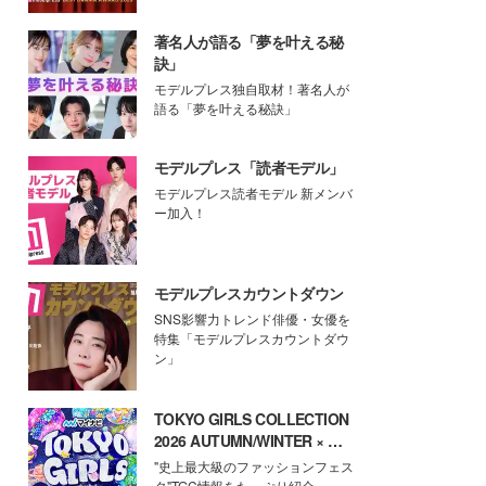
著名人が語る「夢を叶える秘
訣」
モデルプレス独自取材！著名人が
語る「夢を叶える秘訣」
モデルプレス「読者モデル」
モデルプレス読者モデル 新メンバ
ー加入！
モデルプレスカウントダウン
SNS影響力トレンド俳優・女優を
特集「モデルプレスカウントダウ
ン」
TOKYO GIRLS COLLECTION
2026 AUTUMN/WINTER × モ
デルプレス
"史上最大級のファッションフェス
タ"TGC情報をたっぷり紹介