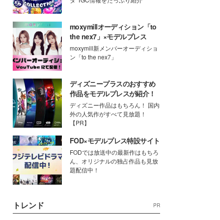
moxymillオーディション「to
the nex7」×モデルプレス
moxymill新メンバーオーディショ
ン「to the nex7」
ディズニープラスのおすすめ
作品をモデルプレスが紹介！
ディズニー作品はもちろん！ 国内
外の人気作がすべて見放題！
【PR】
FOD×モデルプレス特設サイト
FODでは放送中の最新作はもちろ
ん、オリジナルの独占作品も見放
題配信中！
トレンド
PR