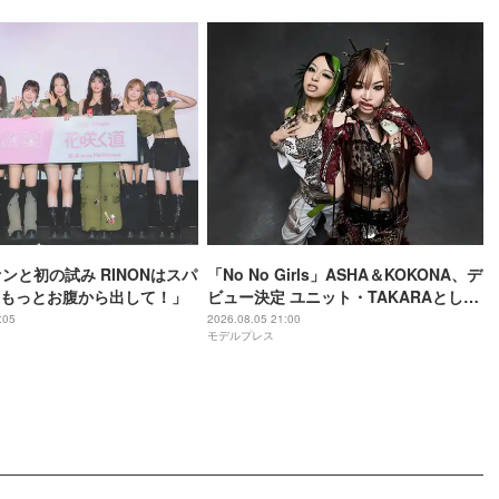
ァンと初の試み RINONはスパ
「No No Girls」ASHA＆KOKONA、デ
もっとお腹から出して！」
ビュー決定 ユニット・TAKARAとして
セルフプロデュース楽曲リリースへ
:05
2026.08.05 21:00
モデルプレス