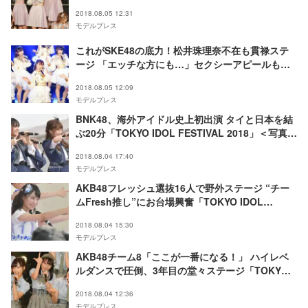
スト＞
2018.08.05 12:31
モデルプレス
これがSKE48の底力！松井珠理奈不在も貫禄ステ
ージ 「エッチな方にも…」セクシーアピールも
「TOKYO IDOL FESTIVAL 2018」＜写真特集／セ
2018.08.05 12:09
ットリスト＞
モデルプレス
BNK48、海外アイドル史上初出演 タイと日本を結
ぶ20分「TOKYO IDOL FESTIVAL 2018」＜写真特
集／セットリスト＞
2018.08.04 17:40
モデルプレス
AKB48フレッシュ選抜16人で野外ステージ “チー
ムFresh推し”にお台場興奮「TOKYO IDOL
FESTIVAL 2018」＜写真特集／セットリスト＞
2018.08.04 15:30
モデルプレス
AKB48チーム8「ここが一番になる！」 ハイレベ
ルダンスで圧倒、3年目の堂々ステージ「TOKYO
IDOL FESTIVAL 2018」＜写真特集／セットリス
2018.08.04 12:36
ト＞
モデルプレス