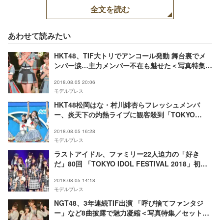
全文を読む
あわせて読みたい
HKT48、TIF大トリでアンコール発動 舞台裏でメ
ンバー涙…主力メンバー不在も魅せた＜写真特集／
セットリスト＞
2018.08.05 20:06
モデルプレス
HKT48松岡はな・村川緋杏らフレッシュメンバ
ー、炎天下の灼熱ライブに観客殺到「TOKYO
IDOL FESTIVAL 2018」＜写真特集／セットリス
2018.08.05 16:28
ト＞
モデルプレス
ラストアイドル、ファミリー22人迫力の「好き
だ」80回 「TOKYO IDOL FESTIVAL 2018」初出
演＜写真特集／セットリスト＞
2018.08.05 14:18
モデルプレス
NGT48、3年連続TIF出演 「呼び捨てファンタジ
ー」など8曲披露で魅力凝縮＜写真特集／セットリ