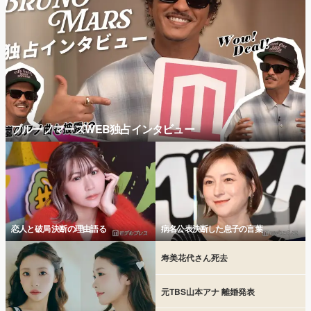
ブルーノマーズWEB独占インタビュー
恋人と破局 決断の理由語る
病名公表決断した息子の言葉
寿美花代さん死去
元TBS山本アナ 離婚発表