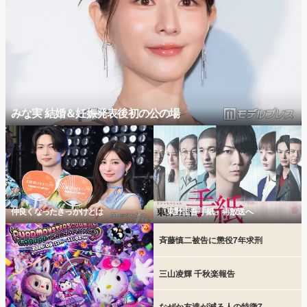
みな実 結婚＆妊娠発表後初の公の場
仲良くなったきっかけとは
「東野圭吾 手紙」再放送へ
斉藤慎二被告に懲役7年求刑
三山凌輝 千秋楽報告
なぜか友達が減る人の特徴7