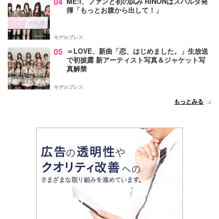
04
ME:I、ファンと初の試み RINONはスパルタ発
揮「もっとお腹から出して！」
モデルプレス
05
＝LOVE、新曲「恋、はじめました。」生放送
で初披露 新アーティスト写真＆ジャケット写
真解禁
モデルプレス
もっとみる