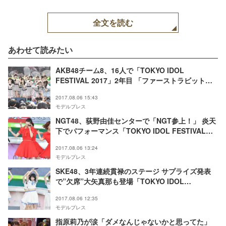
全文を読む
あわせて読みたい
AKB48チーム8、16人で「TOKYO IDOL
FESTIVAL 2017」2年目 「ファーストラビット」
ほか堂々7曲でフレッシュに魅了＜セットリスト＞
2017.08.06 15:43
モデルプレス
NGT48、荻野由佳センターで「NGT参上！」 炎天
下でパフォーマンス「TOKYO IDOL FESTIVAL
2017」＜写真特集／セットリスト＞
2017.08.06 13:24
モデルプレス
SKE48、3年連続貫禄のステージ サプライズ発表
で”欠席”大矢真那も登場「TOKYO IDOL
FESTIVAL 2017」＜セットリスト＞
2017.08.06 12:35
モデルプレス
指原莉乃が涙「ダメなんじゃないかと思ってた」