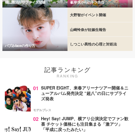
福山雅治がサプライズ登場
峯岸 夫からのキス告白
大野智がイベント開催
山崎怜奈が妊娠生報告
しつこい異性の心理と対処法
バブみfaceの作り方
記事ランキング
RANKING
01
SUPER EIGHT、来春アリーナツアー開催＆ニ
ューアルバム発売決定 “超八”の日にサプライ
ズ発表
モデルプレス
02
Hey! Say! JUMP、横アリ公演決定でファン歓
喜 チケット価格にも注目集まる「激アツ」
「平成に戻ったみたい」