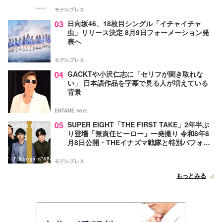
モデルプレス
03
日向坂46、18枚目シングル「イチャイチャ
虫」リリース決定 8月9日フォーメーション発
表へ
モデルプレス
04
GACKTや小沢仁志に「セリフが聞き取れな
い」 日本語作品を字幕で見る人が増えている
背景
ENTAME next
05
SUPER EIGHT「THE FIRST TAKE」2年半ぶ
り登場「無責任ヒーロー」一発撮り 令和8年8
月8日公開・THEイナズマ戦隊と特別パフォー
マンス
モデルプレス
もっとみる