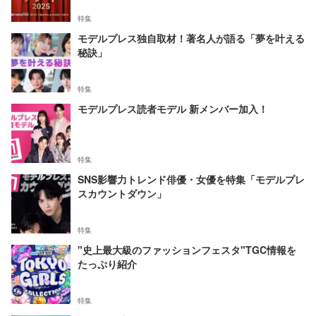
特集
モデルプレス独自取材！著名人が語る「夢を叶える
秘訣」
特集
モデルプレス読者モデル 新メンバー加入！
特集
SNS影響力トレンド俳優・女優を特集「モデルプレ
スカウントダウン」
特集
"史上最大級のファッションフェスタ"TGC情報を
たっぷり紹介
特集