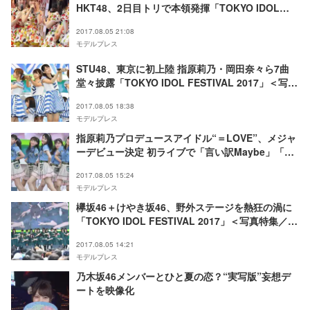
HKT48、2日目トリで本領発揮「TOKYO IDOL
FESTIVAL 2017」＜写真特集／セットリスト＞
2017.08.05 21:08
モデルプレス
STU48、東京に初上陸 指原莉乃・岡田奈々ら7曲
堂々披露「TOKYO IDOL FESTIVAL 2017」＜写真
特集／セットリスト＞
2017.08.05 18:38
モデルプレス
指原莉乃プロデュースアイドル“＝LOVE”、メジャ
ーデビュー決定 初ライブで「言い訳Maybe」「ガ
ールズルール」ヒット曲続々披露「TOKYO IDOL
2017.08.05 15:24
FESTIVAL 2017」＜写真特集／セットリスト＞
モデルプレス
欅坂46＋けやき坂46、野外ステージを熱狂の渦に
「TOKYO IDOL FESTIVAL 2017」＜写真特集／セ
ットリスト＞
2017.08.05 14:21
モデルプレス
乃木坂46メンバーとひと夏の恋？“実写版”妄想デ
ートを映像化