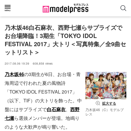
乃木坂46白石麻衣、西野七瀬らサプライズで
お台場降臨！3期生「TOKYO IDOL 
FESTIVAL 2017」大トリ＜写真特集／全9曲セ
ットリスト＞
2017.08.06 19:39
608,858
views
乃木坂46
の3期生が6日、お台場・青
海周辺で行われた夏の風物詩
「TOKYO IDOL FESTIVAL 2017」
（以下、TIF）の大トリを飾った。中
拡大する
盤にはサプライズで
白石麻衣
、
西野
乃木坂46（C）モデルプ
レス
七瀬
ら選抜メンバーが登場。地鳴り
のような大歓声が鳴り響いた。