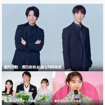
重岡大毅・濱田崇裕 結婚を同時発表
福山雅治がサプライズ登場
峯岸 夫からのキス告白