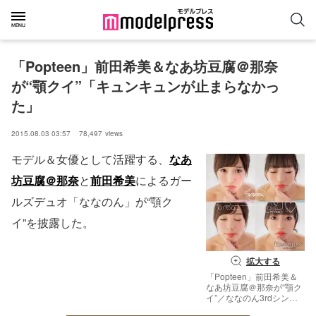
「Popteen」前田希美＆なあ坊豆腐＠那奈
が“顎クイ”「キュンキュンが止まらなかっ
た」
2015.08.03 03:57
78,497
views
モデル＆女優として活躍する、
なあ
坊豆腐＠那奈
と
前田希美
によるガー
ルズデュオ「ななのん」が“顎ク
イ”を披露した。
拡大する
「Popteen」前田希美＆
なあ坊豆腐＠那奈が“顎ク
イ”／ななのん3rdシング
ル『キス ミー ダーリン◆