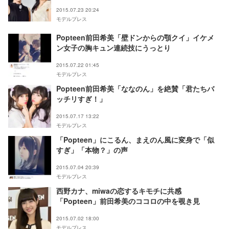
2015.07.23 20:24
モデルプレス
Popteen前田希美「壁ドンからの顎クイ」イケメ
ン女子の胸キュン連続技にうっとり
2015.07.22 01:45
モデルプレス
Popteen前田希美「ななのん」を絶賛「君たちバ
ッチリすぎ！」
2015.07.17 13:22
モデルプレス
「Popteen」にこるん、まえのん風に変身で「似
すぎ」「本物？」の声
2015.07.04 20:39
モデルプレス
西野カナ、miwaの恋するキモチに共感
「Popteen」前田希美のココロの中を覗き見
2015.07.02 18:00
モデルプレス