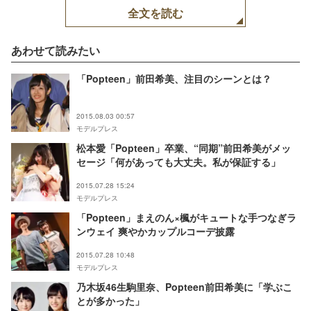
feat.ザ50回転ズ（◆はハ
全文を読む
ートマーク）』ジャケッ
ト写真【モデルプレス】
あわせて読みたい
「Popteen」前田希美、注目のシーンとは？
2015.08.03 00:57
モデルプレス
松本愛「Popteen」卒業、“同期”前田希美がメッ
セージ「何があっても大丈夫。私が保証する」
2015.07.28 15:24
モデルプレス
「Popteen」まえのん×楓がキュートな手つなぎラ
ンウェイ 爽やかカップルコーデ披露
2015.07.28 10:48
モデルプレス
乃木坂46生駒里奈、Popteen前田希美に「学ぶこ
とが多かった」