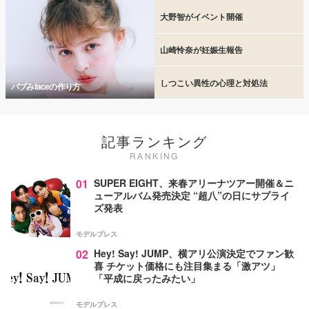
大野智がイベント開催
山崎怜奈が妊娠生報告
しつこい異性の心理と対処法
バブみfaceの作り方
記事ランキング
RANKING
01
SUPER EIGHT、来春アリーナツアー開催＆ニ
ューアルバム発売決定 “超八”の日にサプライ
ズ発表
モデルプレス
02
Hey! Say! JUMP、横アリ公演決定でファン歓
喜 チケット価格にも注目集まる「激アツ」
「平成に戻ったみたい」
モデルプレス