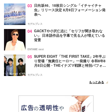
03
日向坂46、18枚目シングル「イチャイチャ
虫」リリース決定 8月9日フォーメーション発
表へ
モデルプレス
04
GACKTや小沢仁志に「セリフが聞き取れな
い」 日本語作品を字幕で見る人が増えている
背景
ENTAME next
05
SUPER EIGHT「THE FIRST TAKE」2年半ぶ
り登場「無責任ヒーロー」一発撮り 令和8年8
月8日公開・THEイナズマ戦隊と特別パフォー
マンス
モデルプレス
もっとみる