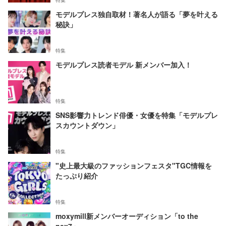
特集
モデルプレス独自取材！著名人が語る「夢を叶える
秘訣」
特集
モデルプレス読者モデル 新メンバー加入！
特集
SNS影響力トレンド俳優・女優を特集「モデルプレ
スカウントダウン」
特集
"史上最大級のファッションフェスタ"TGC情報を
たっぷり紹介
特集
moxymill新メンバーオーディション「to the