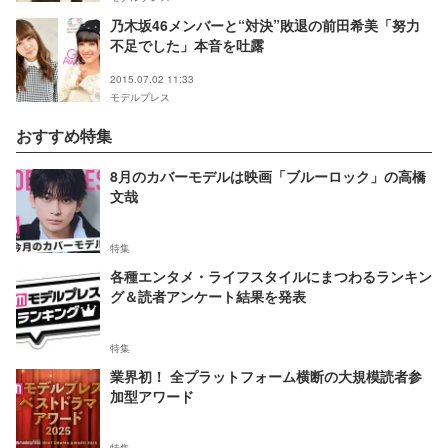
乃木坂46メンバーと“対決”敗退の前田希美「努力
不足でした」本音を吐露
2015.07.02 11:33
モデルプレス
おすすめ特集
8月のカバーモデルは映画「ブルーロック」の高橋
文哉
特集
各種エンタメ・ライフスタイルにまつわるランキン
グ＆読者アンケート結果を発表
特集
業界初！ 全プラットフォーム横断の大規模読者参
加型アワード